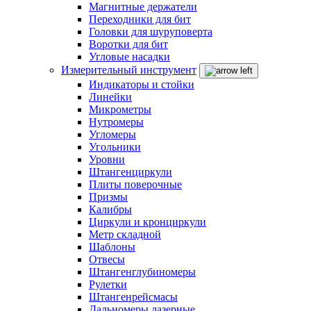
Магнитные держатели
Переходники для бит
Головки для шуруповерта
Воротки для бит
Угловые насадки
Измерительный инструмент
Индикаторы и стойки
Линейки
Микрометры
Нутромеры
Угломеры
Угольники
Уровни
Штангенциркули
Плиты поверочные
Призмы
Калибры
Циркули и кронциркули
Метр складной
Шаблоны
Отвесы
Штангенглубиномеры
Рулетки
Штангенрейсмасы
Дальномеры лазерные