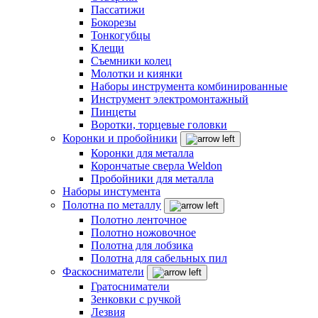
Пассатижи
Бокорезы
Тонкогубцы
Клещи
Съемники колец
Молотки и киянки
Наборы инструмента комбинированные
Инструмент электромонтажный
Пинцеты
Воротки, торцевые головки
Коронки и пробойники
Коронки для металла
Корончатые сверла Weldon
Пробойники для металла
Наборы инстумента
Полотна по металлу
Полотно ленточное
Полотно ножовочное
Полотна для лобзика
Полотна для сабельных пил
Фаскосниматели
Гратосниматели
Зенковки с ручкой
Лезвия