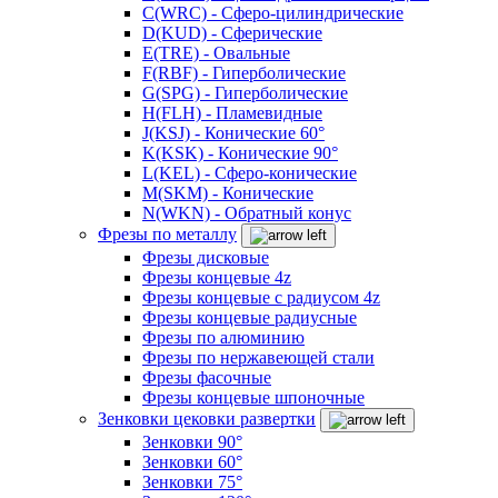
C(WRC) - Сферо-цилиндрические
D(KUD) - Сферические
E(TRE) - Овальные
F(RBF) - Гиперболические
G(SPG) - Гиперболические
H(FLH) - Пламевидные
J(KSJ) - Конические 60°
K(KSK) - Конические 90°
L(KEL) - Сферо-конические
M(SKM) - Конические
N(WKN) - Обратный конус
Фрезы по металлу
Фрезы дисковые
Фрезы концевые 4z
Фрезы концевые с радиусом 4z
Фрезы концевые радиусные
Фрезы по алюминию
Фрезы по нержавеющей стали
Фрезы фасочные
Фрезы концевые шпоночные
Зенковки цековки развертки
Зенковки 90°
Зенковки 60°
Зенковки 75°