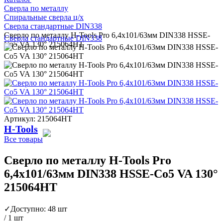
Сверла по металлу
Спиральные сверла ц/х
Сверла стандартные DIN338
Сверло по металлу H-Tools Pro 6,4x101/63мм DIN338 HSSE-
Сверла стандартные DIN338
Co5 VA 130° 215064HT
Артикул: 215064HT
H-Tools
Все товары
Сверло по металлу H-Tools Pro
6,4x101/63мм DIN338 HSSE-Co5 VA 130°
215064HT
✓
Доступно: 48 шт
/ 1 шт