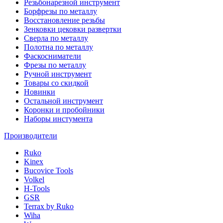
Резьбонарезной инструмент
Борфрезы по металлу
Восстановление резьбы
Зенковки цековки развертки
Сверла по металлу
Полотна по металлу
Фаскосниматели
Фрезы по металлу
Ручной инструмент
Товары со скидкой
Новинки
Остальной инструмент
Коронки и пробойники
Наборы инстумента
Производители
Ruko
Kinex
Bucovice Tools
Volkel
H-Tools
GSR
Terrax by Ruko
Wiha