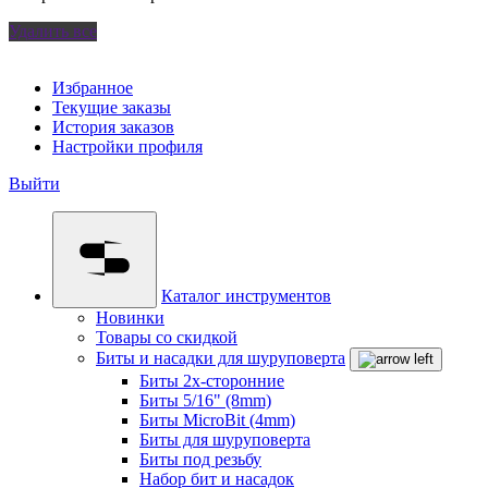
Удалить все
Избранное
Текущие заказы
История заказов
Настройки профиля
Выйти
Каталог инструментов
Новинки
Товары со скидкой
Биты и насадки для шуруповерта
Биты 2х-сторонние
Биты 5/16" (8mm)
Биты MicroBit (4mm)
Биты для шуруповерта
Биты под резьбу
Набор бит и насадок