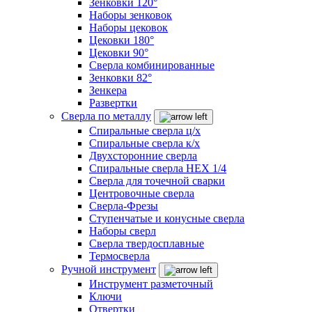
Зенковки 120°
Наборы зенковок
Наборы цековок
Цековки 180°
Цековки 90°
Сверла комбинированные
Зенковки 82°
Зенкера
Развертки
Сверла по металлу
Спиральные сверла ц/х
Спиральные сверла к/х
Двухсторонние сверла
Спиральные сверла HEX 1/4
Сверла для точечной сварки
Центровочные сверла
Сверла-Фрезы
Ступенчатые и конусные сверла
Наборы сверл
Сверла твердосплавные
Термосверла
Ручной инструмент
Инструмент разметочный
Ключи
Отвертки