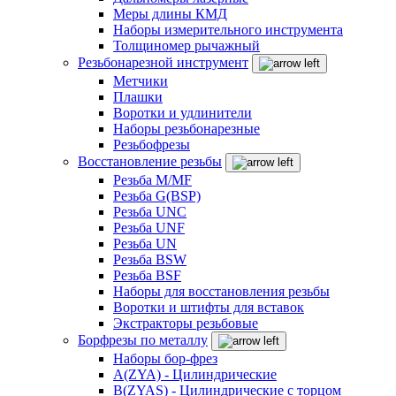
Меры длины КМД
Наборы измерительного инструмента
Толщиномер рычажный
Резьбонарезной инструмент
Метчики
Плашки
Воротки и удлинители
Наборы резьбонарезные
Резьбофрезы
Восстановление резьбы
Резьба M/MF
Резьба G(BSP)
Резьба UNC
Резьба UNF
Резьба UN
Резьба BSW
Резьба BSF
Наборы для восстановления резьбы
Воротки и штифты для вставок
Экстракторы резьбовые
Борфрезы по металлу
Наборы бор-фрез
A(ZYA) - Цилиндрические
B(ZYAS) - Цилиндрические с торцом