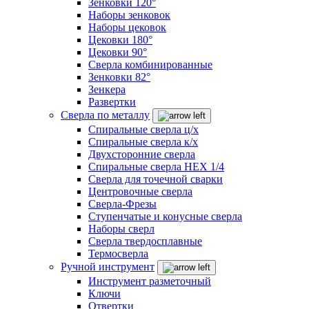
Зенковки 120°
Наборы зенковок
Наборы цековок
Цековки 180°
Цековки 90°
Сверла комбинированные
Зенковки 82°
Зенкера
Развертки
Сверла по металлу
Спиральные сверла ц/х
Спиральные сверла к/х
Двухсторонние сверла
Спиральные сверла HEX 1/4
Сверла для точечной сварки
Центровочные сверла
Сверла-Фрезы
Ступенчатые и конусные сверла
Наборы сверл
Сверла твердосплавные
Термосверла
Ручной инструмент
Инструмент разметочный
Ключи
Отвертки