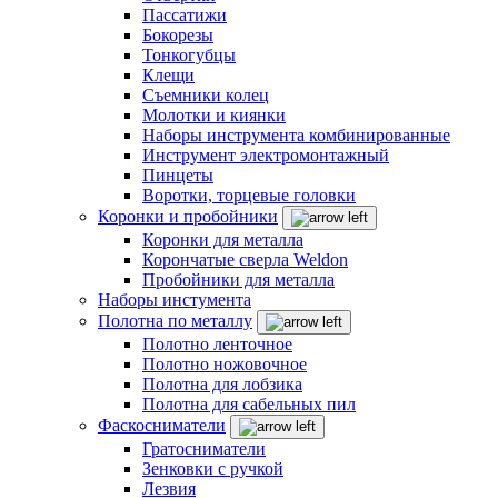
Пассатижи
Бокорезы
Тонкогубцы
Клещи
Съемники колец
Молотки и киянки
Наборы инструмента комбинированные
Инструмент электромонтажный
Пинцеты
Воротки, торцевые головки
Коронки и пробойники
Коронки для металла
Корончатые сверла Weldon
Пробойники для металла
Наборы инстумента
Полотна по металлу
Полотно ленточное
Полотно ножовочное
Полотна для лобзика
Полотна для сабельных пил
Фаскосниматели
Гратосниматели
Зенковки с ручкой
Лезвия