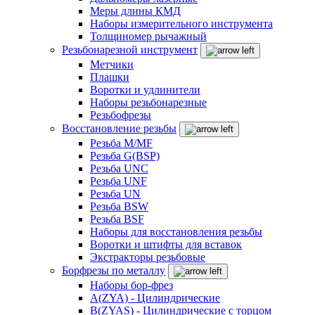
Меры длины КМД
Наборы измерительного инструмента
Толщиномер рычажный
Резьбонарезной инструмент
Метчики
Плашки
Воротки и удлинители
Наборы резьбонарезные
Резьбофрезы
Восстановление резьбы
Резьба M/MF
Резьба G(BSP)
Резьба UNC
Резьба UNF
Резьба UN
Резьба BSW
Резьба BSF
Наборы для восстановления резьбы
Воротки и штифты для вставок
Экстракторы резьбовые
Борфрезы по металлу
Наборы бор-фрез
A(ZYA) - Цилиндрические
B(ZYAS) - Цилиндрические с торцом