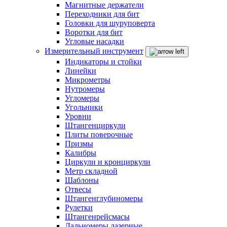
Магнитные держатели
Переходники для бит
Головки для шуруповерта
Воротки для бит
Угловые насадки
Измерительный инструмент
Индикаторы и стойки
Линейки
Микрометры
Нутромеры
Угломеры
Угольники
Уровни
Штангенциркули
Плиты поверочные
Призмы
Калибры
Циркули и кронциркули
Метр складной
Шаблоны
Отвесы
Штангенглубиномеры
Рулетки
Штангенрейсмасы
Дальномеры лазерные