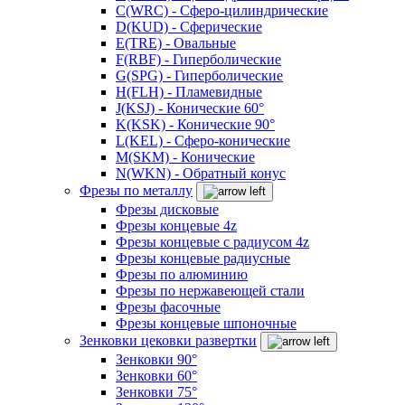
C(WRC) - Сферо-цилиндрические
D(KUD) - Сферические
E(TRE) - Овальные
F(RBF) - Гиперболические
G(SPG) - Гиперболические
H(FLH) - Пламевидные
J(KSJ) - Конические 60°
K(KSK) - Конические 90°
L(KEL) - Сферо-конические
M(SKM) - Конические
N(WKN) - Обратный конус
Фрезы по металлу
Фрезы дисковые
Фрезы концевые 4z
Фрезы концевые с радиусом 4z
Фрезы концевые радиусные
Фрезы по алюминию
Фрезы по нержавеющей стали
Фрезы фасочные
Фрезы концевые шпоночные
Зенковки цековки развертки
Зенковки 90°
Зенковки 60°
Зенковки 75°