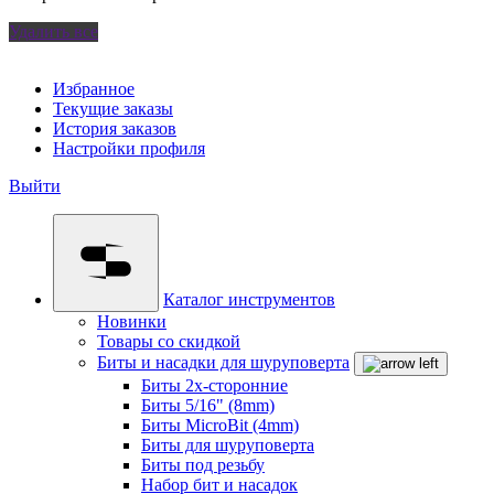
Удалить все
Избранное
Текущие заказы
История заказов
Настройки профиля
Выйти
Каталог инструментов
Новинки
Товары со скидкой
Биты и насадки для шуруповерта
Биты 2х-сторонние
Биты 5/16" (8mm)
Биты MicroBit (4mm)
Биты для шуруповерта
Биты под резьбу
Набор бит и насадок