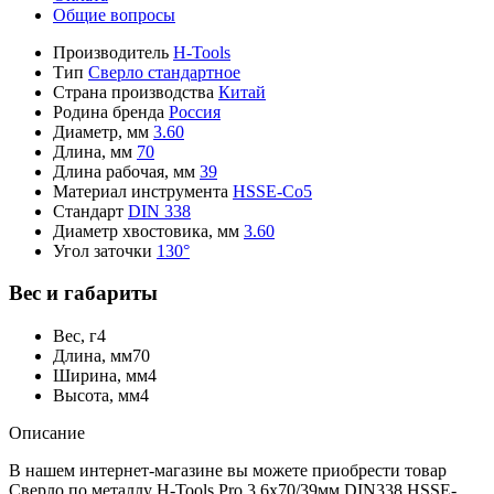
Общие вопросы
Производитель
H-Tools
Тип
Сверло стандартное
Страна производства
Китай
Родина бренда
Россия
Диаметр, мм
3.60
Длина, мм
70
Длина рабочая, мм
39
Материал инструмента
HSSE-Co5
Стандарт
DIN 338
Диаметр хвостовика, мм
3.60
Угол заточки
130°
Вес и габариты
Вес, г
4
Длина, мм
70
Ширина, мм
4
Высота, мм
4
Описание
В нашем интернет-магазине вы можете приобрести товар
Сверло по металлу H-Tools Pro 3,6x70/39мм DIN338 HSSE-