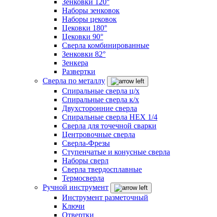
Зенковки 120°
Наборы зенковок
Наборы цековок
Цековки 180°
Цековки 90°
Сверла комбинированные
Зенковки 82°
Зенкера
Развертки
Сверла по металлу
Спиральные сверла ц/х
Спиральные сверла к/х
Двухсторонние сверла
Спиральные сверла HEX 1/4
Сверла для точечной сварки
Центровочные сверла
Сверла-Фрезы
Ступенчатые и конусные сверла
Наборы сверл
Сверла твердосплавные
Термосверла
Ручной инструмент
Инструмент разметочный
Ключи
Отвертки