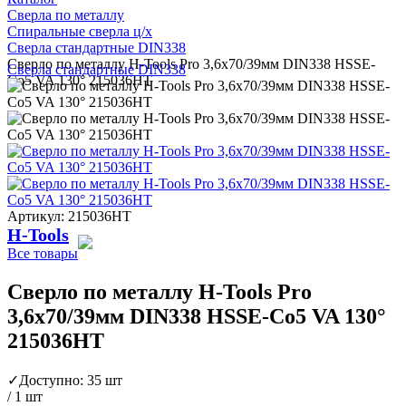
Сверла по металлу
Спиральные сверла ц/х
Сверла стандартные DIN338
Сверло по металлу H-Tools Pro 3,6x70/39мм DIN338 HSSE-
Сверла стандартные DIN338
Co5 VA 130° 215036HT
Артикул: 215036HT
H-Tools
Все товары
Сверло по металлу H-Tools Pro
3,6x70/39мм DIN338 HSSE-Co5 VA 130°
215036HT
✓
Доступно: 35 шт
/ 1 шт