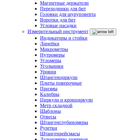
Магнитные держатели
Переходники для бит
Головки для шуруповерта
Воротки для бит
Угловые насадки
Измерительный инструмент
Индикаторы и стойки
Линейки
Микрометры
Нутромеры
Угломеры
Угольники
Уровни
Штангенциркули
Плиты поверочные
Призмы
Калибры
Циркули и кронциркули
Метр складной
Шаблоны
Отвесы
Штангенглубиномеры
Рулетки
Штангенрейсмасы
Дальномеры лазерные