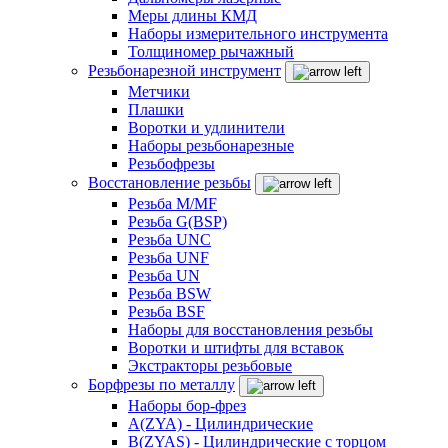
Меры длины КМД
Наборы измерительного инструмента
Толщиномер рычажный
Резьбонарезной инструмент
Метчики
Плашки
Воротки и удлинители
Наборы резьбонарезные
Резьбофрезы
Восстановление резьбы
Резьба M/MF
Резьба G(BSP)
Резьба UNC
Резьба UNF
Резьба UN
Резьба BSW
Резьба BSF
Наборы для восстановления резьбы
Воротки и штифты для вставок
Экстракторы резьбовые
Борфрезы по металлу
Наборы бор-фрез
A(ZYA) - Цилиндрические
B(ZYAS) - Цилиндрические с торцом