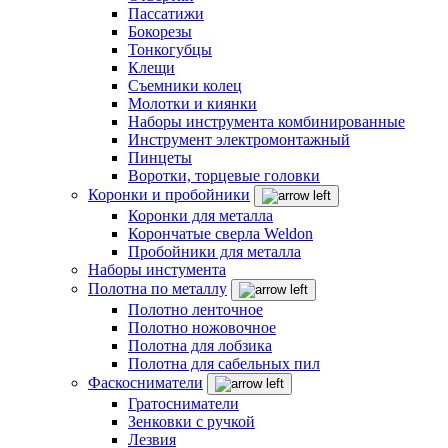
Пассатижи
Бокорезы
Тонкогубцы
Клещи
Съемники колец
Молотки и киянки
Наборы инструмента комбинированные
Инструмент электромонтажный
Пинцеты
Воротки, торцевые головки
Коронки и пробойники
Коронки для металла
Корончатые сверла Weldon
Пробойники для металла
Наборы инстумента
Полотна по металлу
Полотно ленточное
Полотно ножовочное
Полотна для лобзика
Полотна для сабельных пил
Фаскосниматели
Гратосниматели
Зенковки с ручкой
Лезвия