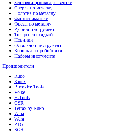
Зенковки цековки развертки
Сверла по металлу
Полотна по металлу
Фаскосниматели
Фрезы по металлу
Ручной инструмент
Товары со скидкой
Новинки
Остальной инструмент
Коронки и пробойники
Наборы инстумента
Производители
Ruko
Kinex
Bucovice Tools
Volkel
H-Tools
GSR
Terrax by Ruko
Wiha
Wera
PTG
SGS