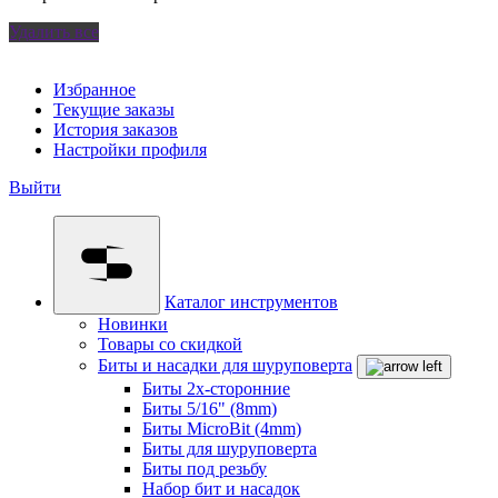
Удалить все
Избранное
Текущие заказы
История заказов
Настройки профиля
Выйти
Каталог инструментов
Новинки
Товары со скидкой
Биты и насадки для шуруповерта
Биты 2х-сторонние
Биты 5/16" (8mm)
Биты MicroBit (4mm)
Биты для шуруповерта
Биты под резьбу
Набор бит и насадок