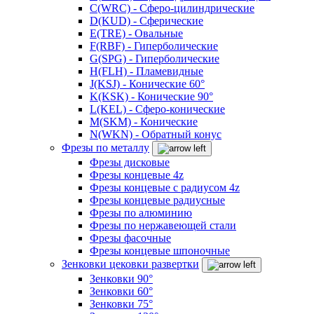
C(WRC) - Сферо-цилиндрические
D(KUD) - Сферические
E(TRE) - Овальные
F(RBF) - Гиперболические
G(SPG) - Гиперболические
H(FLH) - Пламевидные
J(KSJ) - Конические 60°
K(KSK) - Конические 90°
L(KEL) - Сферо-конические
M(SKM) - Конические
N(WKN) - Обратный конус
Фрезы по металлу
Фрезы дисковые
Фрезы концевые 4z
Фрезы концевые с радиусом 4z
Фрезы концевые радиусные
Фрезы по алюминию
Фрезы по нержавеющей стали
Фрезы фасочные
Фрезы концевые шпоночные
Зенковки цековки развертки
Зенковки 90°
Зенковки 60°
Зенковки 75°