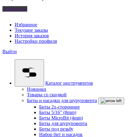
Удалить все
Избранное
Текущие заказы
История заказов
Настройки профиля
Выйти
Каталог инструментов
Новинки
Товары со скидкой
Биты и насадки для шуруповерта
Биты 2х-сторонние
Биты 5/16" (8mm)
Биты MicroBit (4mm)
Биты для шуруповерта
Биты под резьбу
Набор бит и насадок