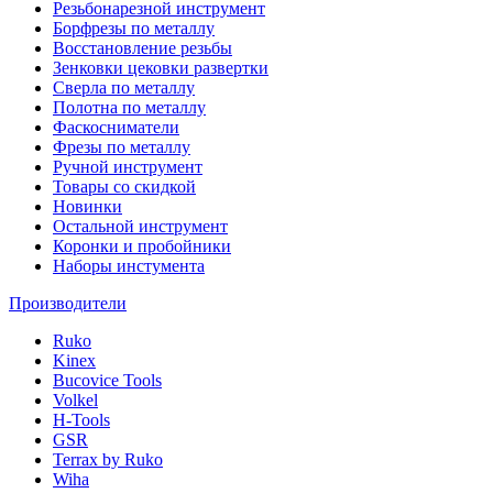
Резьбонарезной инструмент
Борфрезы по металлу
Восстановление резьбы
Зенковки цековки развертки
Сверла по металлу
Полотна по металлу
Фаскосниматели
Фрезы по металлу
Ручной инструмент
Товары со скидкой
Новинки
Остальной инструмент
Коронки и пробойники
Наборы инстумента
Производители
Ruko
Kinex
Bucovice Tools
Volkel
H-Tools
GSR
Terrax by Ruko
Wiha