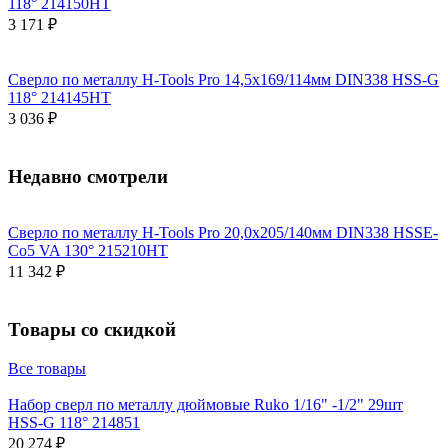
118° 214150HT
3 171 ₽
Сверло по металлу H-Tools Pro 14,5x169/114мм DIN338 HSS-G
118° 214145HT
3 036 ₽
Недавно смотрели
Сверло по металлу H-Tools Pro 20,0x205/140мм DIN338 HSSE-
Co5 VA 130° 215210HT
11 342 ₽
Товары со скидкой
Все товары
Набор сверл по металлу дюймовые Ruko 1/16" -1/2" 29шт
HSS-G 118° 214851
20 274 ₽