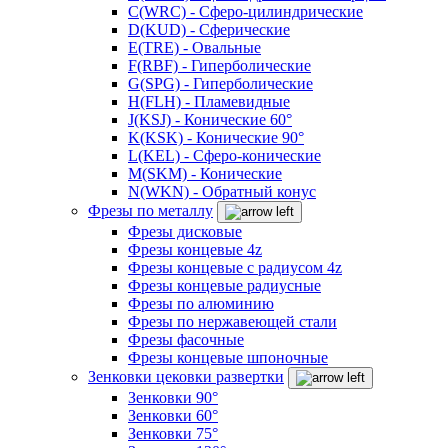
C(WRC) - Сферо-цилиндрические
D(KUD) - Сферические
E(TRE) - Овальные
F(RBF) - Гиперболические
G(SPG) - Гиперболические
H(FLH) - Пламевидные
J(KSJ) - Конические 60°
K(KSK) - Конические 90°
L(KEL) - Сферо-конические
M(SKM) - Конические
N(WKN) - Обратный конус
Фрезы по металлу
Фрезы дисковые
Фрезы концевые 4z
Фрезы концевые с радиусом 4z
Фрезы концевые радиусные
Фрезы по алюминию
Фрезы по нержавеющей стали
Фрезы фасочные
Фрезы концевые шпоночные
Зенковки цековки развертки
Зенковки 90°
Зенковки 60°
Зенковки 75°