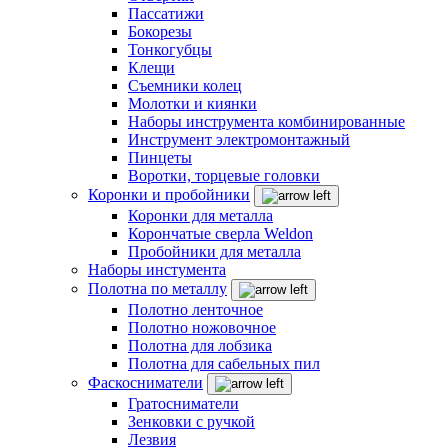
Пассатижи
Бокорезы
Тонкогубцы
Клещи
Съемники колец
Молотки и киянки
Наборы инструмента комбинированные
Инструмент электромонтажный
Пинцеты
Воротки, торцевые головки
Коронки и пробойники
Коронки для металла
Корончатые сверла Weldon
Пробойники для металла
Наборы инстумента
Полотна по металлу
Полотно ленточное
Полотно ножовочное
Полотна для лобзика
Полотна для сабельных пил
Фаскосниматели
Гратосниматели
Зенковки с ручкой
Лезвия