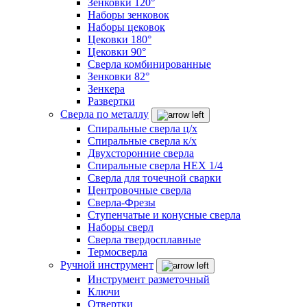
Зенковки 120°
Наборы зенковок
Наборы цековок
Цековки 180°
Цековки 90°
Сверла комбинированные
Зенковки 82°
Зенкера
Развертки
Сверла по металлу
Спиральные сверла ц/х
Спиральные сверла к/х
Двухсторонние сверла
Спиральные сверла HEX 1/4
Сверла для точечной сварки
Центровочные сверла
Сверла-Фрезы
Ступенчатые и конусные сверла
Наборы сверл
Сверла твердосплавные
Термосверла
Ручной инструмент
Инструмент разметочный
Ключи
Отвертки