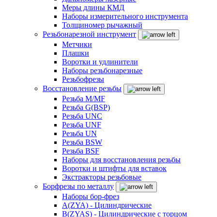
Меры длины КМД
Наборы измерительного инструмента
Толщиномер рычажный
Резьбонарезной инструмент
Метчики
Плашки
Воротки и удлинители
Наборы резьбонарезные
Резьбофрезы
Восстановление резьбы
Резьба M/MF
Резьба G(BSP)
Резьба UNC
Резьба UNF
Резьба UN
Резьба BSW
Резьба BSF
Наборы для восстановления резьбы
Воротки и штифты для вставок
Экстракторы резьбовые
Борфрезы по металлу
Наборы бор-фрез
A(ZYA) - Цилиндрические
B(ZYAS) - Цилиндрические с торцом