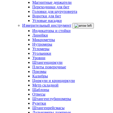
Магнитные держатели
Переходники для бит
Головки для шуруповерта
Воротки для бит
Угловые насадки
Измерительный инструмент
Индикаторы и стойки
Линейки
Микрометры
Нутромеры
Угломеры
Угольники
Уровни
Штангенциркули
Плиты поверочные
Призмы
Калибры
Циркули и кронциркули
Метр складной
Шаблоны
Отвесы
Штангенглубиномеры
Рулетки
Штангенрейсмасы
Дальномеры лазерные