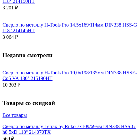
118° 214150HT
3 201 ₽
Сверло по металлу H-Tools Pro 14,5x169/114мм DIN338 HSS-G
118° 214145HT
3 064 ₽
Недавно смотрели
Сверло по металлу H-Tools Pro 19,0x198/135мм DIN338 HSSE-
Co5 VA 130° 215190HT
10 303 ₽
Товары со скидкой
Все товары
Сверло по металлу Terrax by Ruko 7x109/69мм DIN338 HSS-G
h8 5xD 118° 214070TX
569 ₽