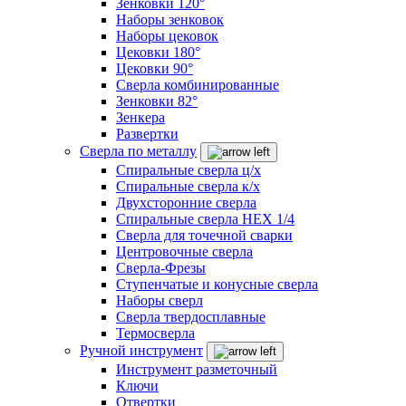
Зенковки 120°
Наборы зенковок
Наборы цековок
Цековки 180°
Цековки 90°
Сверла комбинированные
Зенковки 82°
Зенкера
Развертки
Сверла по металлу
Спиральные сверла ц/х
Спиральные сверла к/х
Двухсторонние сверла
Спиральные сверла HEX 1/4
Сверла для точечной сварки
Центровочные сверла
Сверла-Фрезы
Ступенчатые и конусные сверла
Наборы сверл
Сверла твердосплавные
Термосверла
Ручной инструмент
Инструмент разметочный
Ключи
Отвертки