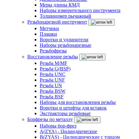
Меры длины КМД
Наборы измерительного инструмента
Толщиномер рычажный
Резьбонарезной инструмент
Метчики
Плашки
Воротки и удлинители
Наборы резьбонарезные
Резьбофрезы
Восстановление резьбы
Резьба M/MF
Резьба G(BSP)
Резьба UNC
Резьба UNF
Резьба UN
Резьба BSW
Резьба BSF
Наборы для восстановления резьбы
Воротки и штифты для вставок
Экстракторы резьбовые
Борфрезы по металлу
Наборы бор-фрез
A(ZYA) - Цилиндрические
B(ZYAS) - Цилиндрические с торцом