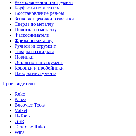
Резьбонарезной инструмент
Борфрезы по металлу
Восстановление резьбы
Зенковки цековки развертки
Сверла по металлу
Полотна по металлу
Фаскосниматели
Фрезы по металлу
Ручной инструмент
Товары со скидкой
Новинки
Остальной инструмент
Коронки и пробойники
Наборы инстумента
Производители
Ruko
Kinex
Bucovice Tools
Volkel
H-Tools
GSR
Terrax by Ruko
Wiha