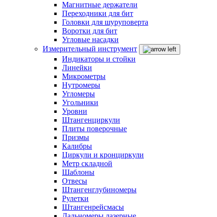
Магнитные держатели
Переходники для бит
Головки для шуруповерта
Воротки для бит
Угловые насадки
Измерительный инструмент
Индикаторы и стойки
Линейки
Микрометры
Нутромеры
Угломеры
Угольники
Уровни
Штангенциркули
Плиты поверочные
Призмы
Калибры
Циркули и кронциркули
Метр складной
Шаблоны
Отвесы
Штангенглубиномеры
Рулетки
Штангенрейсмасы
Дальномеры лазерные