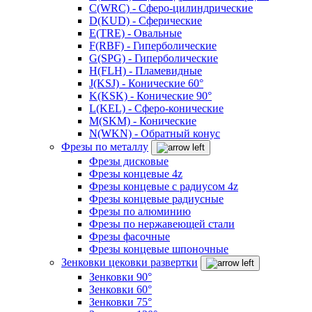
C(WRC) - Сферо-цилиндрические
D(KUD) - Сферические
E(TRE) - Овальные
F(RBF) - Гиперболические
G(SPG) - Гиперболические
H(FLH) - Пламевидные
J(KSJ) - Конические 60°
K(KSK) - Конические 90°
L(KEL) - Сферо-конические
M(SKM) - Конические
N(WKN) - Обратный конус
Фрезы по металлу
Фрезы дисковые
Фрезы концевые 4z
Фрезы концевые с радиусом 4z
Фрезы концевые радиусные
Фрезы по алюминию
Фрезы по нержавеющей стали
Фрезы фасочные
Фрезы концевые шпоночные
Зенковки цековки развертки
Зенковки 90°
Зенковки 60°
Зенковки 75°