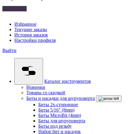
Удалить все
Избранное
Текущие заказы
История заказов
Настройки профиля
Выйти
Каталог инструментов
Новинки
Товары со скидкой
Биты и насадки для шуруповерта
Биты 2х-сторонние
Биты 5/16" (8mm)
Биты MicroBit (4mm)
Биты для шуруповерта
Биты под резьбу
Набор бит и насадок