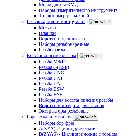
Меры длины КМД
Наборы измерительного инструмента
Толщиномер рычажный
Резьбонарезной инструмент
Метчики
Плашки
Воротки и удлинители
Наборы резьбонарезные
Резьбофрезы
Восстановление резьбы
Резьба M/MF
Резьба G(BSP)
Резьба UNC
Резьба UNF
Резьба UN
Резьба BSW
Резьба BSF
Наборы для восстановления резьбы
Воротки и штифты для вставок
Экстракторы резьбовые
Борфрезы по металлу
Наборы бор-фрез
A(ZYA) - Цилиндрические
B(ZYAS) - Цилиндрические с торцом