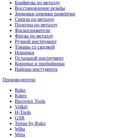
Борфрезы по металлу
Восстановление резьбы
Зенковки цековки развертки
Сверла по металлу
Полотна по металлу
Фаскосниматели
Фрезы по металлу
Ручной инструмент
Товары со скидкой
Новинки
Остальной инструмент
Коронки и пробойники
Наборы инстумента
Производители
Ruko
Kinex
Bucovice Tools
Volkel
H-Tools
GSR
Terrax by Ruko
Wiha
Wera