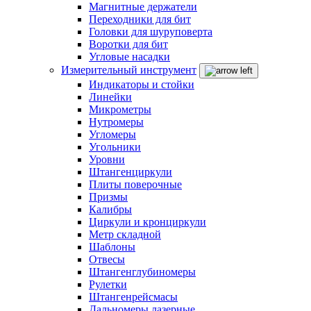
Магнитные держатели
Переходники для бит
Головки для шуруповерта
Воротки для бит
Угловые насадки
Измерительный инструмент
Индикаторы и стойки
Линейки
Микрометры
Нутромеры
Угломеры
Угольники
Уровни
Штангенциркули
Плиты поверочные
Призмы
Калибры
Циркули и кронциркули
Метр складной
Шаблоны
Отвесы
Штангенглубиномеры
Рулетки
Штангенрейсмасы
Дальномеры лазерные