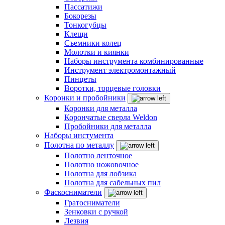
Пассатижи
Бокорезы
Тонкогубцы
Клещи
Съемники колец
Молотки и киянки
Наборы инструмента комбинированные
Инструмент электромонтажный
Пинцеты
Воротки, торцевые головки
Коронки и пробойники
Коронки для металла
Корончатые сверла Weldon
Пробойники для металла
Наборы инстумента
Полотна по металлу
Полотно ленточное
Полотно ножовочное
Полотна для лобзика
Полотна для сабельных пил
Фаскосниматели
Гратосниматели
Зенковки с ручкой
Лезвия