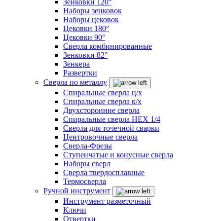
Зенковки 120°
Наборы зенковок
Наборы цековок
Цековки 180°
Цековки 90°
Сверла комбинированные
Зенковки 82°
Зенкера
Развертки
Сверла по металлу
Спиральные сверла ц/х
Спиральные сверла к/х
Двухсторонние сверла
Спиральные сверла HEX 1/4
Сверла для точечной сварки
Центровочные сверла
Сверла-Фрезы
Ступенчатые и конусные сверла
Наборы сверл
Сверла твердосплавные
Термосверла
Ручной инструмент
Инструмент разметочный
Ключи
Отвертки