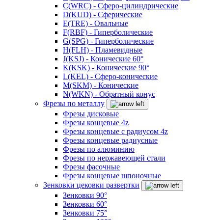
C(WRC) - Сферо-цилиндрические
D(KUD) - Сферические
E(TRE) - Овальные
F(RBF) - Гиперболические
G(SPG) - Гиперболические
H(FLH) - Пламевидные
J(KSJ) - Конические 60°
K(KSK) - Конические 90°
L(KEL) - Сферо-конические
M(SKM) - Конические
N(WKN) - Обратный конус
Фрезы по металлу
Фрезы дисковые
Фрезы концевые 4z
Фрезы концевые с радиусом 4z
Фрезы концевые радиусные
Фрезы по алюминию
Фрезы по нержавеющей стали
Фрезы фасочные
Фрезы концевые шпоночные
Зенковки цековки развертки
Зенковки 90°
Зенковки 60°
Зенковки 75°