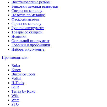
Восстановление резьбы
Зенковки цековки развертки
Сверла по металлу
Полотна по металлу
Фаскосниматели
Фрезы по металлу
Ручной инструмент
Товары со скидкой
Новинки
Остальной инструмент
Коронки и пробойники
Наборы инстумента
Производители
Ruko
Kinex
Bucovice Tools
Volkel
H-Tools
GSR
Terrax by Ruko
Wiha
Wera
PTG