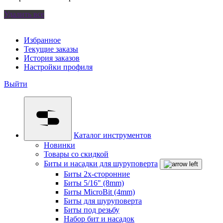
Удалить все
Избранное
Текущие заказы
История заказов
Настройки профиля
Выйти
Каталог инструментов
Новинки
Товары со скидкой
Биты и насадки для шуруповерта
Биты 2х-сторонние
Биты 5/16" (8mm)
Биты MicroBit (4mm)
Биты для шуруповерта
Биты под резьбу
Набор бит и насадок