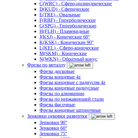
C(WRC) - Сферо-цилиндрические
D(KUD) - Сферические
E(TRE) - Овальные
F(RBF) - Гиперболические
G(SPG) - Гиперболические
H(FLH) - Пламевидные
J(KSJ) - Конические 60°
K(KSK) - Конические 90°
L(KEL) - Сферо-конические
M(SKM) - Конические
N(WKN) - Обратный конус
Фрезы по металлу
Фрезы дисковые
Фрезы концевые 4z
Фрезы концевые с радиусом 4z
Фрезы концевые радиусные
Фрезы по алюминию
Фрезы по нержавеющей стали
Фрезы фасочные
Фрезы концевые шпоночные
Зенковки цековки развертки
Зенковки 90°
Зенковки 60°
Зенковки 75°