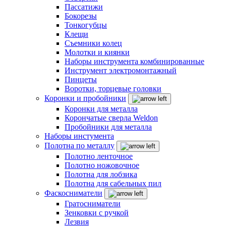
Пассатижи
Бокорезы
Тонкогубцы
Клещи
Съемники колец
Молотки и киянки
Наборы инструмента комбинированные
Инструмент электромонтажный
Пинцеты
Воротки, торцевые головки
Коронки и пробойники
Коронки для металла
Корончатые сверла Weldon
Пробойники для металла
Наборы инстумента
Полотна по металлу
Полотно ленточное
Полотно ножовочное
Полотна для лобзика
Полотна для сабельных пил
Фаскосниматели
Гратосниматели
Зенковки с ручкой
Лезвия