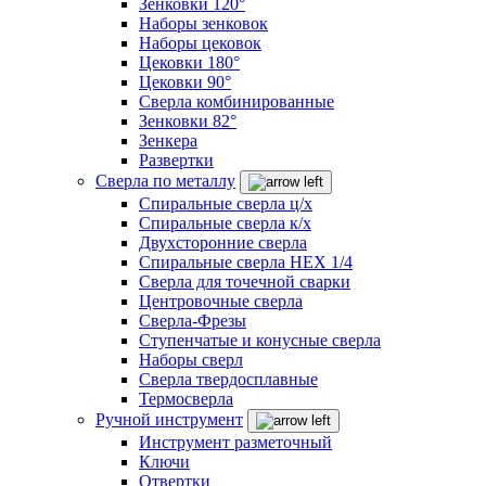
Зенковки 120°
Наборы зенковок
Наборы цековок
Цековки 180°
Цековки 90°
Сверла комбинированные
Зенковки 82°
Зенкера
Развертки
Сверла по металлу
Спиральные сверла ц/х
Спиральные сверла к/х
Двухсторонние сверла
Спиральные сверла HEX 1/4
Сверла для точечной сварки
Центровочные сверла
Сверла-Фрезы
Ступенчатые и конусные сверла
Наборы сверл
Сверла твердосплавные
Термосверла
Ручной инструмент
Инструмент разметочный
Ключи
Отвертки