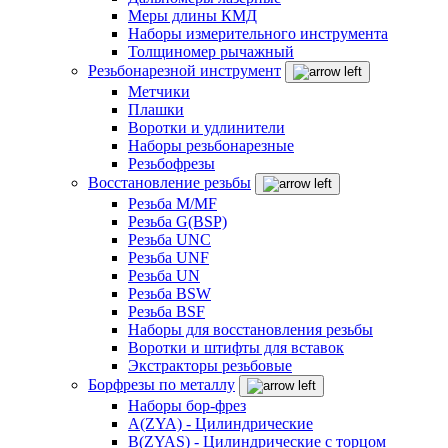
Меры длины КМД
Наборы измерительного инструмента
Толщиномер рычажный
Резьбонарезной инструмент
Метчики
Плашки
Воротки и удлинители
Наборы резьбонарезные
Резьбофрезы
Восстановление резьбы
Резьба M/MF
Резьба G(BSP)
Резьба UNC
Резьба UNF
Резьба UN
Резьба BSW
Резьба BSF
Наборы для восстановления резьбы
Воротки и штифты для вставок
Экстракторы резьбовые
Борфрезы по металлу
Наборы бор-фрез
A(ZYA) - Цилиндрические
B(ZYAS) - Цилиндрические с торцом