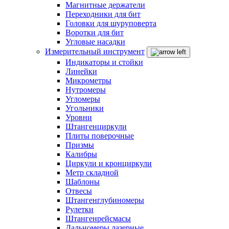
Магнитные держатели
Переходники для бит
Головки для шуруповерта
Воротки для бит
Угловые насадки
Измерительный инструмент
Индикаторы и стойки
Линейки
Микрометры
Нутромеры
Угломеры
Угольники
Уровни
Штангенциркули
Плиты поверочные
Призмы
Калибры
Циркули и кронциркули
Метр складной
Шаблоны
Отвесы
Штангенглубиномеры
Рулетки
Штангенрейсмасы
Дальномеры лазерные