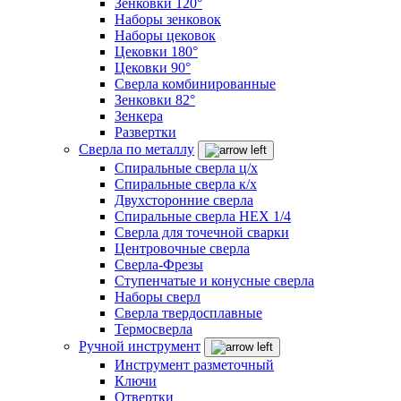
Зенковки 120°
Наборы зенковок
Наборы цековок
Цековки 180°
Цековки 90°
Сверла комбинированные
Зенковки 82°
Зенкера
Развертки
Сверла по металлу
Спиральные сверла ц/х
Спиральные сверла к/х
Двухсторонние сверла
Спиральные сверла HEX 1/4
Сверла для точечной сварки
Центровочные сверла
Сверла-Фрезы
Ступенчатые и конусные сверла
Наборы сверл
Сверла твердосплавные
Термосверла
Ручной инструмент
Инструмент разметочный
Ключи
Отвертки