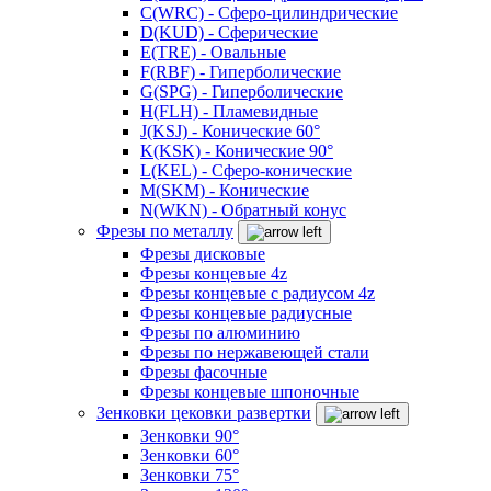
C(WRC) - Сферо-цилиндрические
D(KUD) - Сферические
E(TRE) - Овальные
F(RBF) - Гиперболические
G(SPG) - Гиперболические
H(FLH) - Пламевидные
J(KSJ) - Конические 60°
K(KSK) - Конические 90°
L(KEL) - Сферо-конические
M(SKM) - Конические
N(WKN) - Обратный конус
Фрезы по металлу
Фрезы дисковые
Фрезы концевые 4z
Фрезы концевые с радиусом 4z
Фрезы концевые радиусные
Фрезы по алюминию
Фрезы по нержавеющей стали
Фрезы фасочные
Фрезы концевые шпоночные
Зенковки цековки развертки
Зенковки 90°
Зенковки 60°
Зенковки 75°