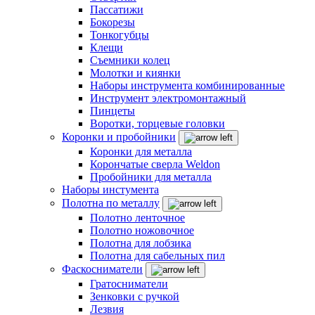
Пассатижи
Бокорезы
Тонкогубцы
Клещи
Съемники колец
Молотки и киянки
Наборы инструмента комбинированные
Инструмент электромонтажный
Пинцеты
Воротки, торцевые головки
Коронки и пробойники
Коронки для металла
Корончатые сверла Weldon
Пробойники для металла
Наборы инстумента
Полотна по металлу
Полотно ленточное
Полотно ножовочное
Полотна для лобзика
Полотна для сабельных пил
Фаскосниматели
Гратосниматели
Зенковки с ручкой
Лезвия