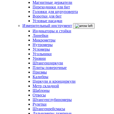
Магнитные держатели
Переходники для бит
Головки для шуруповерта
Воротки для бит
Угловые насадки
Измерительный инструмент
Индикаторы и стойки
Линейки
Микрометры
Нутромеры
Угломеры
Угольники
Уровни
Штангенциркули
Плиты поверочные
Призмы
Калибры
Циркули и кронциркули
Метр складной
Шаблоны
Отвесы
Штангенглубиномеры
Рулетки
Штангенрейсмасы
Дальномеры лазерные