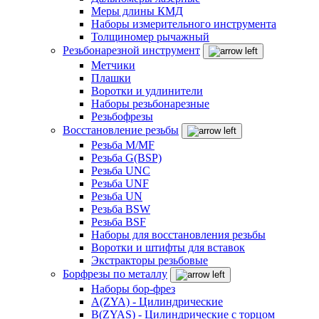
Меры длины КМД
Наборы измерительного инструмента
Толщиномер рычажный
Резьбонарезной инструмент
Метчики
Плашки
Воротки и удлинители
Наборы резьбонарезные
Резьбофрезы
Восстановление резьбы
Резьба M/MF
Резьба G(BSP)
Резьба UNC
Резьба UNF
Резьба UN
Резьба BSW
Резьба BSF
Наборы для восстановления резьбы
Воротки и штифты для вставок
Экстракторы резьбовые
Борфрезы по металлу
Наборы бор-фрез
A(ZYA) - Цилиндрические
B(ZYAS) - Цилиндрические с торцом