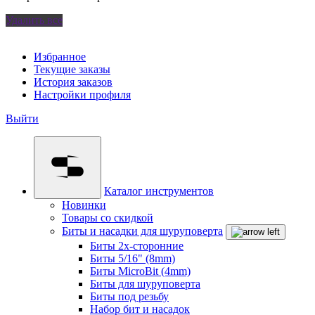
Удалить все
Избранное
Текущие заказы
История заказов
Настройки профиля
Выйти
Каталог инструментов
Новинки
Товары со скидкой
Биты и насадки для шуруповерта
Биты 2х-сторонние
Биты 5/16" (8mm)
Биты MicroBit (4mm)
Биты для шуруповерта
Биты под резьбу
Набор бит и насадок