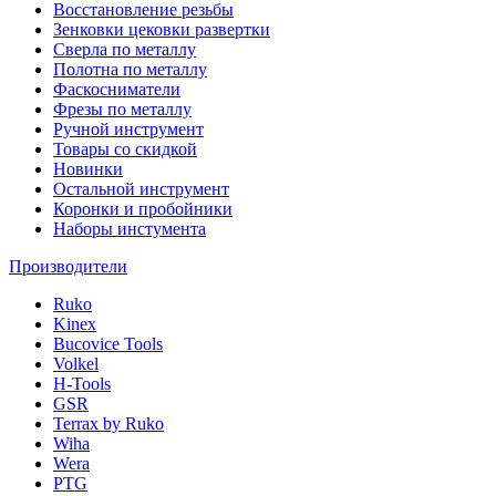
Восстановление резьбы
Зенковки цековки развертки
Сверла по металлу
Полотна по металлу
Фаскосниматели
Фрезы по металлу
Ручной инструмент
Товары со скидкой
Новинки
Остальной инструмент
Коронки и пробойники
Наборы инстумента
Производители
Ruko
Kinex
Bucovice Tools
Volkel
H-Tools
GSR
Terrax by Ruko
Wiha
Wera
PTG