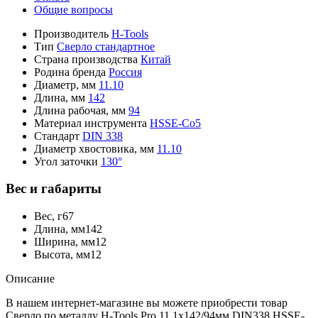
Общие вопросы
Производитель
H-Tools
Тип
Сверло стандартное
Страна производства
Китай
Родина бренда
Россия
Диаметр, мм
11.10
Длина, мм
142
Длина рабочая, мм
94
Материал инструмента
HSSE-Co5
Стандарт
DIN 338
Диаметр хвостовика, мм
11.10
Угол заточки
130°
Вес и габариты
Вес, г
67
Длина, мм
142
Ширина, мм
12
Высота, мм
12
Описание
В нашем интернет-магазине вы можете приобрести товар
Сверло по металлу H-Tools Pro 11,1x142/94мм DIN338 HSSE-