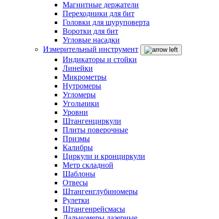
Магнитные держатели
Переходники для бит
Головки для шуруповерта
Воротки для бит
Угловые насадки
Измерительный инструмент
Индикаторы и стойки
Линейки
Микрометры
Нутромеры
Угломеры
Угольники
Уровни
Штангенциркули
Плиты поверочные
Призмы
Калибры
Циркули и кронциркули
Метр складной
Шаблоны
Отвесы
Штангенглубиномеры
Рулетки
Штангенрейсмасы
Дальномеры лазерные