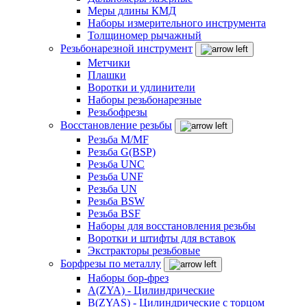
Меры длины КМД
Наборы измерительного инструмента
Толщиномер рычажный
Резьбонарезной инструмент
Метчики
Плашки
Воротки и удлинители
Наборы резьбонарезные
Резьбофрезы
Восстановление резьбы
Резьба M/MF
Резьба G(BSP)
Резьба UNC
Резьба UNF
Резьба UN
Резьба BSW
Резьба BSF
Наборы для восстановления резьбы
Воротки и штифты для вставок
Экстракторы резьбовые
Борфрезы по металлу
Наборы бор-фрез
A(ZYA) - Цилиндрические
B(ZYAS) - Цилиндрические с торцом