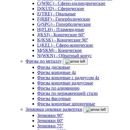
C(WRC) - Сферо-цилиндрические
D(KUD) - Сферические
E(TRE) - Овальные
F(RBF) - Гиперболические
G(SPG) - Гиперболические
H(FLH) - Пламевидные
J(KSJ) - Конические 60°
K(KSK) - Конические 90°
L(KEL) - Сферо-конические
M(SKM) - Конические
N(WKN) - Обратный конус
Фрезы по металлу
Фрезы дисковые
Фрезы концевые 4z
Фрезы концевые с радиусом 4z
Фрезы концевые радиусные
Фрезы по алюминию
Фрезы по нержавеющей стали
Фрезы фасочные
Фрезы концевые шпоночные
Зенковки цековки развертки
Зенковки 90°
Зенковки 60°
Зенковки 75°