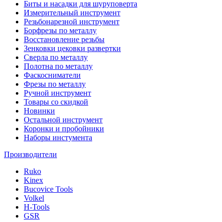
Биты и насадки для шуруповерта
Измерительный инструмент
Резьбонарезной инструмент
Борфрезы по металлу
Восстановление резьбы
Зенковки цековки развертки
Сверла по металлу
Полотна по металлу
Фаскосниматели
Фрезы по металлу
Ручной инструмент
Товары со скидкой
Новинки
Остальной инструмент
Коронки и пробойники
Наборы инстумента
Производители
Ruko
Kinex
Bucovice Tools
Volkel
H-Tools
GSR