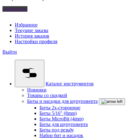
Удалить все
Избранное
Текущие заказы
История заказов
Настройки профиля
Выйти
Каталог инструментов
Новинки
Товары со скидкой
Биты и насадки для шуруповерта
Биты 2х-сторонние
Биты 5/16" (8mm)
Биты MicroBit (4mm)
Биты для шуруповерта
Биты под резьбу
Набор бит и насадок