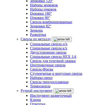
Зенковки 120°
Наборы зенковок
Наборы цековок
Цековки 180°
Цековки 90°
Сверла комбинированные
Зенковки 82°
Зенкера
Развертки
Сверла по металлу
Спиральные сверла ц/х
Спиральные сверла к/х
Двухсторонние сверла
Спиральные сверла HEX 1/4
Сверла для точечной сварки
Центровочные сверла
Сверла-Фрезы
Ступенчатые и конусные сверла
Наборы сверл
Сверла твердосплавные
Термосверла
Ручной инструмент
Инструмент разметочный
Ключи
Отвертки