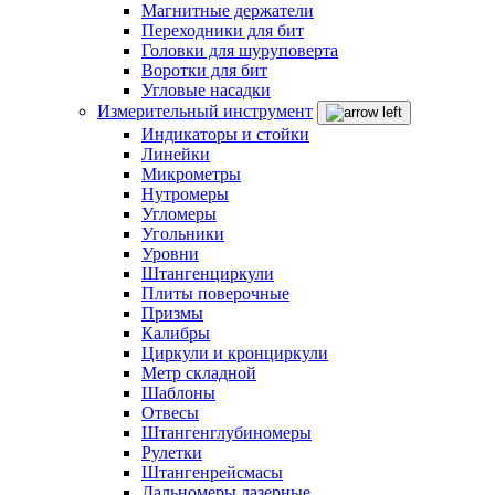
Магнитные держатели
Переходники для бит
Головки для шуруповерта
Воротки для бит
Угловые насадки
Измерительный инструмент
Индикаторы и стойки
Линейки
Микрометры
Нутромеры
Угломеры
Угольники
Уровни
Штангенциркули
Плиты поверочные
Призмы
Калибры
Циркули и кронциркули
Метр складной
Шаблоны
Отвесы
Штангенглубиномеры
Рулетки
Штангенрейсмасы
Дальномеры лазерные