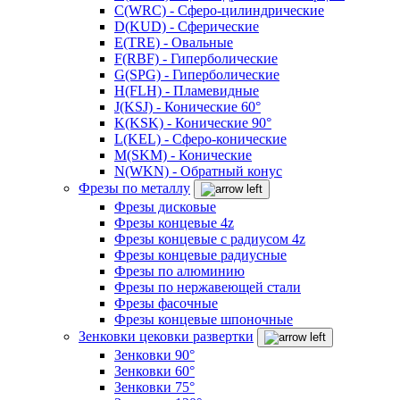
C(WRC) - Сферо-цилиндрические
D(KUD) - Сферические
E(TRE) - Овальные
F(RBF) - Гиперболические
G(SPG) - Гиперболические
H(FLH) - Пламевидные
J(KSJ) - Конические 60°
K(KSK) - Конические 90°
L(KEL) - Сферо-конические
M(SKM) - Конические
N(WKN) - Обратный конус
Фрезы по металлу
Фрезы дисковые
Фрезы концевые 4z
Фрезы концевые с радиусом 4z
Фрезы концевые радиусные
Фрезы по алюминию
Фрезы по нержавеющей стали
Фрезы фасочные
Фрезы концевые шпоночные
Зенковки цековки развертки
Зенковки 90°
Зенковки 60°
Зенковки 75°