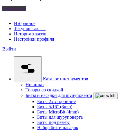
Удалить все
Избранное
Текущие заказы
История заказов
Настройки профиля
Выйти
Каталог инструментов
Новинки
Товары со скидкой
Биты и насадки для шуруповерта
Биты 2х-сторонние
Биты 5/16" (8mm)
Биты MicroBit (4mm)
Биты для шуруповерта
Биты под резьбу
Набор бит и насадок