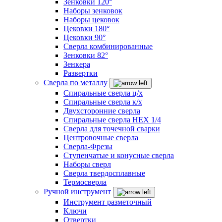
Зенковки 120°
Наборы зенковок
Наборы цековок
Цековки 180°
Цековки 90°
Сверла комбинированные
Зенковки 82°
Зенкера
Развертки
Сверла по металлу
Спиральные сверла ц/х
Спиральные сверла к/х
Двухсторонние сверла
Спиральные сверла HEX 1/4
Сверла для точечной сварки
Центровочные сверла
Сверла-Фрезы
Ступенчатые и конусные сверла
Наборы сверл
Сверла твердосплавные
Термосверла
Ручной инструмент
Инструмент разметочный
Ключи
Отвертки