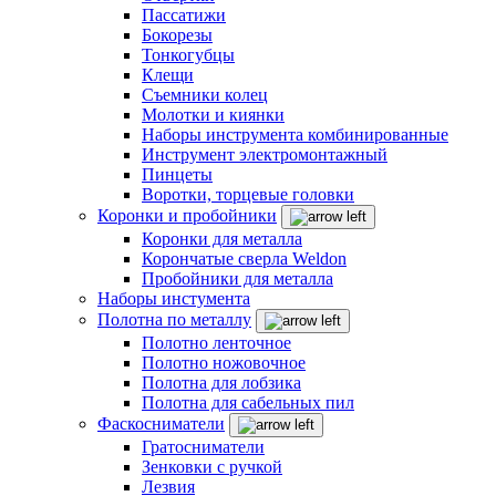
Пассатижи
Бокорезы
Тонкогубцы
Клещи
Съемники колец
Молотки и киянки
Наборы инструмента комбинированные
Инструмент электромонтажный
Пинцеты
Воротки, торцевые головки
Коронки и пробойники
Коронки для металла
Корончатые сверла Weldon
Пробойники для металла
Наборы инстумента
Полотна по металлу
Полотно ленточное
Полотно ножовочное
Полотна для лобзика
Полотна для сабельных пил
Фаскосниматели
Гратосниматели
Зенковки с ручкой
Лезвия