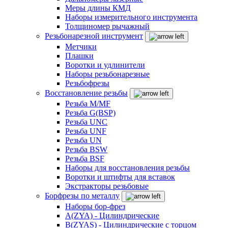
Меры длины КМД
Наборы измерительного инструмента
Толщиномер рычажный
Резьбонарезной инструмент
Метчики
Плашки
Воротки и удлинители
Наборы резьбонарезные
Резьбофрезы
Восстановление резьбы
Резьба M/MF
Резьба G(BSP)
Резьба UNC
Резьба UNF
Резьба UN
Резьба BSW
Резьба BSF
Наборы для восстановления резьбы
Воротки и штифты для вставок
Экстракторы резьбовые
Борфрезы по металлу
Наборы бор-фрез
A(ZYA) - Цилиндрические
B(ZYAS) - Цилиндрические с торцом