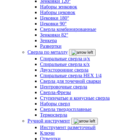
Зенковки 120°
Наборы зенковок
Наборы цековок
Цековки 180°
Цековки 90°
Сверла комбинированные
Зенковки 82°
Зенкера
Развертки
Сверла по металлу
Спиральные сверла ц/х
Спиральные сверла к/х
Двухсторонние сверла
Спиральные сверла HEX 1/4
Сверла для точечной сварки
Центровочные сверла
Сверла-Фрезы
Ступенчатые и конусные сверла
Наборы сверл
Сверла твердосплавные
Термосверла
Ручной инструмент
Инструмент разметочный
Ключи
Отвертки