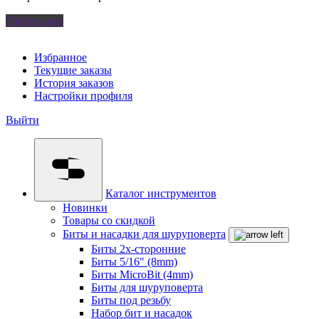
Удалить все
Избранное
Текущие заказы
История заказов
Настройки профиля
Выйти
Каталог инструментов
Новинки
Товары со скидкой
Биты и насадки для шуруповерта
Биты 2х-сторонние
Биты 5/16" (8mm)
Биты MicroBit (4mm)
Биты для шуруповерта
Биты под резьбу
Набор бит и насадок