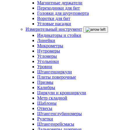
Магнитные держатели
Переходники для бит
Головки для шуруповерта
Воротки для бит
Угловые насадки
Измерительный инструмент
Индикаторы и стойки
Линейки
Микрометры
Нутромеры
Угломеры
Угольники
Уровни
Штангенциркули
Плиты поверочные
Призмы
Калибры
Циркули и кронциркули
Метр складной
Шаблоны
Отвесы
Штангенглубиномеры
Рулетки
Штангенрейсмасы
Дальномеры лазерные