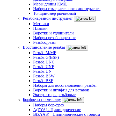
Меры длины КМД
Наборы измерительного инструмента
Толщиномер рычажный
Резьбонарезной инструмент
Метчики
Плашки
Воротки и удлинители
Наборы резьбонарезные
Резьбофрезы
Восстановление резьбы
Резьба M/MF
Резьба G(BSP)
Резьба UNC
Резьба UNF
Резьба UN
Резьба BSW
Резьба BSF
Наборы для восстановления резьбы
Воротки и штифты для вставок
Экстракторы резьбовые
Борфрезы по металлу
Наборы бор-фрез
A(ZYA) - Цилиндрические
B(ZYAS) - Цилиндрические с торцом