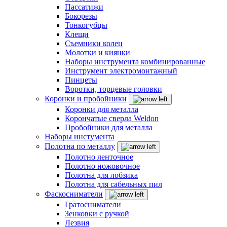
Пассатижи
Бокорезы
Тонкогубцы
Клещи
Съемники колец
Молотки и киянки
Наборы инструмента комбинированные
Инструмент электромонтажный
Пинцеты
Воротки, торцевые головки
Коронки и пробойники
Коронки для металла
Корончатые сверла Weldon
Пробойники для металла
Наборы инстумента
Полотна по металлу
Полотно ленточное
Полотно ножовочное
Полотна для лобзика
Полотна для сабельных пил
Фаскосниматели
Гратосниматели
Зенковки с ручкой
Лезвия