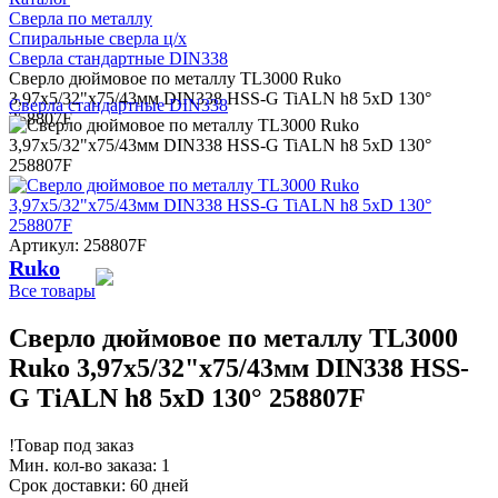
Сверла по металлу
Спиральные сверла ц/х
Сверла стандартные DIN338
Сверло дюймовое по металлу TL3000 Ruko
3,97x5/32"x75/43мм DIN338 HSS-G TiALN h8 5xD 130°
Сверла стандартные DIN338
258807F
Артикул: 258807F
Ruko
Все товары
Сверло дюймовое по металлу TL3000
Ruko 3,97x5/32"x75/43мм DIN338 HSS-
G TiALN h8 5xD 130° 258807F
!
Товар под заказ
Мин. кол-во заказа: 1
Срок доставки: 60 дней