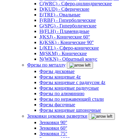
C(WRC) - Сферо-цилиндрические
D(KUD) - Сферические
E(TRE) - Овальные
F(RBF) - Гиперболические
G(SPG) - Гиперболические
H(FLH) - Пламевидные
J(KSJ) - Конические 60°
K(KSK) - Конические 90°
L(KEL) - Сферо-конические
M(SKM) - Конические
N(WKN) - Обратный конус
Фрезы по металлу
Фрезы дисковые
Фрезы концевые 4z
Фрезы концевые с радиусом 4z
Фрезы концевые радиусные
Фрезы по алюминию
Фрезы по нержавеющей стали
Фрезы фасочные
Фрезы концевые шпоночные
Зенковки цековки развертки
Зенковки 90°
Зенковки 60°
Зенковки 75°