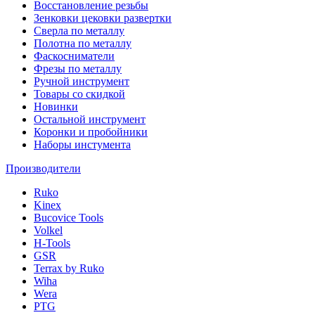
Восстановление резьбы
Зенковки цековки развертки
Сверла по металлу
Полотна по металлу
Фаскосниматели
Фрезы по металлу
Ручной инструмент
Товары со скидкой
Новинки
Остальной инструмент
Коронки и пробойники
Наборы инстумента
Производители
Ruko
Kinex
Bucovice Tools
Volkel
H-Tools
GSR
Terrax by Ruko
Wiha
Wera
PTG