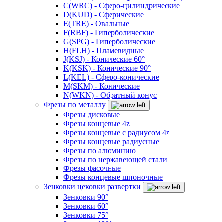
C(WRC) - Сферо-цилиндрические
D(KUD) - Сферические
E(TRE) - Овальные
F(RBF) - Гиперболические
G(SPG) - Гиперболические
H(FLH) - Пламевидные
J(KSJ) - Конические 60°
K(KSK) - Конические 90°
L(KEL) - Сферо-конические
M(SKM) - Конические
N(WKN) - Обратный конус
Фрезы по металлу
Фрезы дисковые
Фрезы концевые 4z
Фрезы концевые с радиусом 4z
Фрезы концевые радиусные
Фрезы по алюминию
Фрезы по нержавеющей стали
Фрезы фасочные
Фрезы концевые шпоночные
Зенковки цековки развертки
Зенковки 90°
Зенковки 60°
Зенковки 75°