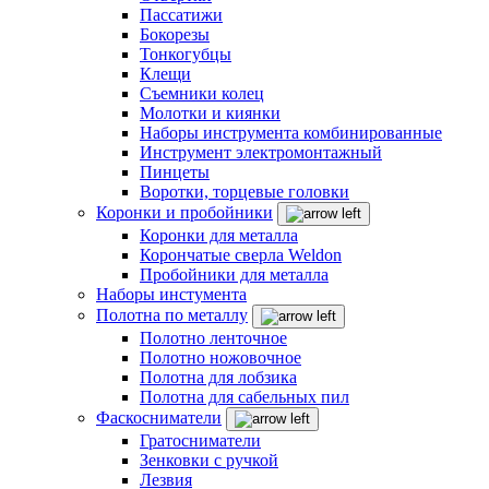
Пассатижи
Бокорезы
Тонкогубцы
Клещи
Съемники колец
Молотки и киянки
Наборы инструмента комбинированные
Инструмент электромонтажный
Пинцеты
Воротки, торцевые головки
Коронки и пробойники
Коронки для металла
Корончатые сверла Weldon
Пробойники для металла
Наборы инстумента
Полотна по металлу
Полотно ленточное
Полотно ножовочное
Полотна для лобзика
Полотна для сабельных пил
Фаскосниматели
Гратосниматели
Зенковки с ручкой
Лезвия