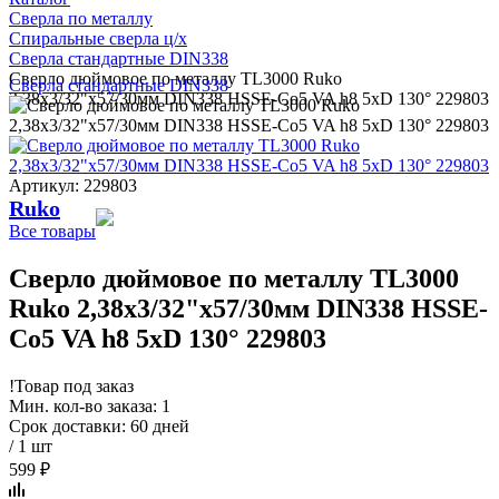
Сверла по металлу
Спиральные сверла ц/х
Сверла стандартные DIN338
Сверло дюймовое по металлу TL3000 Ruko
Сверла стандартные DIN338
2,38x3/32"x57/30мм DIN338 HSSE-Co5 VA h8 5xD 130° 229803
Артикул: 229803
Ruko
Все товары
Сверло дюймовое по металлу TL3000
Ruko 2,38x3/32"x57/30мм DIN338 HSSE-
Co5 VA h8 5xD 130° 229803
!
Товар под заказ
Мин. кол-во заказа: 1
Срок доставки: 60 дней
/ 1 шт
599 ₽