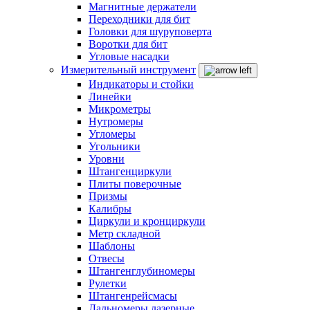
Магнитные держатели
Переходники для бит
Головки для шуруповерта
Воротки для бит
Угловые насадки
Измерительный инструмент
Индикаторы и стойки
Линейки
Микрометры
Нутромеры
Угломеры
Угольники
Уровни
Штангенциркули
Плиты поверочные
Призмы
Калибры
Циркули и кронциркули
Метр складной
Шаблоны
Отвесы
Штангенглубиномеры
Рулетки
Штангенрейсмасы
Дальномеры лазерные