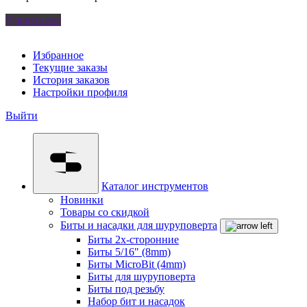
Удалить все
Избранное
Текущие заказы
История заказов
Настройки профиля
Выйти
Каталог инструментов
Новинки
Товары со скидкой
Биты и насадки для шуруповерта
Биты 2х-сторонние
Биты 5/16" (8mm)
Биты MicroBit (4mm)
Биты для шуруповерта
Биты под резьбу
Набор бит и насадок