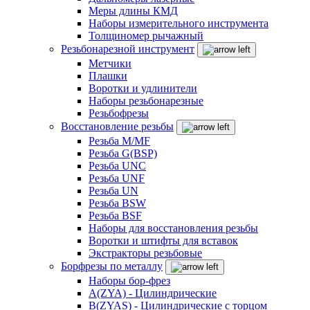
Меры длины КМД
Наборы измерительного инструмента
Толщиномер рычажный
Резьбонарезной инструмент
Метчики
Плашки
Воротки и удлинители
Наборы резьбонарезные
Резьбофрезы
Восстановление резьбы
Резьба M/MF
Резьба G(BSP)
Резьба UNC
Резьба UNF
Резьба UN
Резьба BSW
Резьба BSF
Наборы для восстановления резьбы
Воротки и штифты для вставок
Экстракторы резьбовые
Борфрезы по металлу
Наборы бор-фрез
A(ZYA) - Цилиндрические
B(ZYAS) - Цилиндрические с торцом