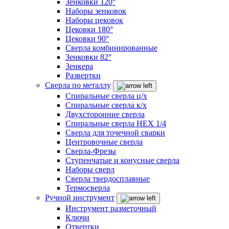
Зенковки 120°
Наборы зенковок
Наборы цековок
Цековки 180°
Цековки 90°
Сверла комбинированные
Зенковки 82°
Зенкера
Развертки
Сверла по металлу
Спиральные сверла ц/х
Спиральные сверла к/х
Двухсторонние сверла
Спиральные сверла HEX 1/4
Сверла для точечной сварки
Центровочные сверла
Сверла-Фрезы
Ступенчатые и конусные сверла
Наборы сверл
Сверла твердосплавные
Термосверла
Ручной инструмент
Инструмент разметочный
Ключи
Отвертки