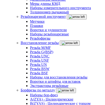
Меры длины КМД
Наборы измерительного инструмента
Толщиномер рычажный
Резьбонарезной инструмент
Метчики
Плашки
Воротки и удлинители
Наборы резьбонарезные
Резьбофрезы
Восстановление резьбы
Резьба M/MF
Резьба G(BSP)
Резьба UNC
Резьба UNF
Резьба UN
Резьба BSW
Резьба BSF
Наборы для восстановления резьбы
Воротки и штифты для вставок
Экстракторы резьбовые
Борфрезы по металлу
Наборы бор-фрез
A(ZYA) - Цилиндрические
B(ZYAS) - Цилиндрические с торцом