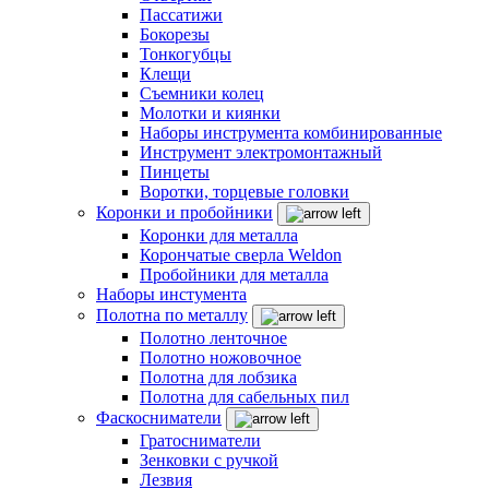
Пассатижи
Бокорезы
Тонкогубцы
Клещи
Съемники колец
Молотки и киянки
Наборы инструмента комбинированные
Инструмент электромонтажный
Пинцеты
Воротки, торцевые головки
Коронки и пробойники
Коронки для металла
Корончатые сверла Weldon
Пробойники для металла
Наборы инстумента
Полотна по металлу
Полотно ленточное
Полотно ножовочное
Полотна для лобзика
Полотна для сабельных пил
Фаскосниматели
Гратосниматели
Зенковки с ручкой
Лезвия