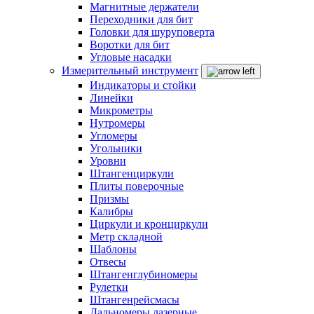
Магнитные держатели
Переходники для бит
Головки для шуруповерта
Воротки для бит
Угловые насадки
Измерительный инструмент
Индикаторы и стойки
Линейки
Микрометры
Нутромеры
Угломеры
Угольники
Уровни
Штангенциркули
Плиты поверочные
Призмы
Калибры
Циркули и кронциркули
Метр складной
Шаблоны
Отвесы
Штангенглубиномеры
Рулетки
Штангенрейсмасы
Дальномеры лазерные