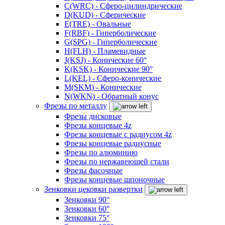
C(WRC) - Сферо-цилиндрические
D(KUD) - Сферические
E(TRE) - Овальные
F(RBF) - Гиперболические
G(SPG) - Гиперболические
H(FLH) - Пламевидные
J(KSJ) - Конические 60°
K(KSK) - Конические 90°
L(KEL) - Сферо-конические
M(SKM) - Конические
N(WKN) - Обратный конус
Фрезы по металлу
Фрезы дисковые
Фрезы концевые 4z
Фрезы концевые с радиусом 4z
Фрезы концевые радиусные
Фрезы по алюминию
Фрезы по нержавеющей стали
Фрезы фасочные
Фрезы концевые шпоночные
Зенковки цековки развертки
Зенковки 90°
Зенковки 60°
Зенковки 75°