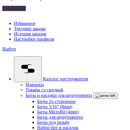
Удалить все
Избранное
Текущие заказы
История заказов
Настройки профиля
Выйти
Каталог инструментов
Новинки
Товары со скидкой
Биты и насадки для шуруповерта
Биты 2х-сторонние
Биты 5/16" (8mm)
Биты MicroBit (4mm)
Биты для шуруповерта
Биты под резьбу
Набор бит и насадок