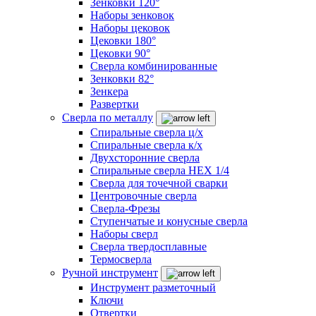
Зенковки 120°
Наборы зенковок
Наборы цековок
Цековки 180°
Цековки 90°
Сверла комбинированные
Зенковки 82°
Зенкера
Развертки
Сверла по металлу
Спиральные сверла ц/х
Спиральные сверла к/х
Двухсторонние сверла
Спиральные сверла HEX 1/4
Сверла для точечной сварки
Центровочные сверла
Сверла-Фрезы
Ступенчатые и конусные сверла
Наборы сверл
Сверла твердосплавные
Термосверла
Ручной инструмент
Инструмент разметочный
Ключи
Отвертки