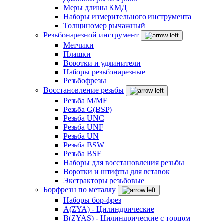
Меры длины КМД
Наборы измерительного инструмента
Толщиномер рычажный
Резьбонарезной инструмент
Метчики
Плашки
Воротки и удлинители
Наборы резьбонарезные
Резьбофрезы
Восстановление резьбы
Резьба M/MF
Резьба G(BSP)
Резьба UNC
Резьба UNF
Резьба UN
Резьба BSW
Резьба BSF
Наборы для восстановления резьбы
Воротки и штифты для вставок
Экстракторы резьбовые
Борфрезы по металлу
Наборы бор-фрез
A(ZYA) - Цилиндрические
B(ZYAS) - Цилиндрические с торцом