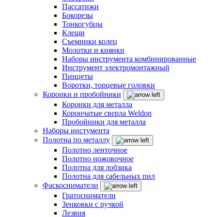
Пассатижи
Бокорезы
Тонкогубцы
Клещи
Съемники колец
Молотки и киянки
Наборы инструмента комбинированные
Инструмент электромонтажный
Пинцеты
Воротки, торцевые головки
Коронки и пробойники
Коронки для металла
Корончатые сверла Weldon
Пробойники для металла
Наборы инстумента
Полотна по металлу
Полотно ленточное
Полотно ножовочное
Полотна для лобзика
Полотна для сабельных пил
Фаскосниматели
Гратосниматели
Зенковки с ручкой
Лезвия