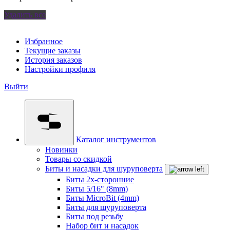
Удалить все
Избранное
Текущие заказы
История заказов
Настройки профиля
Выйти
Каталог инструментов
Новинки
Товары со скидкой
Биты и насадки для шуруповерта
Биты 2х-сторонние
Биты 5/16" (8mm)
Биты MicroBit (4mm)
Биты для шуруповерта
Биты под резьбу
Набор бит и насадок