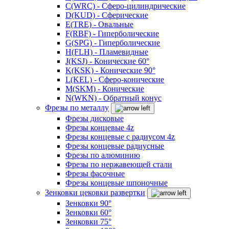
C(WRC) - Сферо-цилиндрические
D(KUD) - Сферические
E(TRE) - Овальные
F(RBF) - Гиперболические
G(SPG) - Гиперболические
H(FLH) - Пламевидные
J(KSJ) - Конические 60°
K(KSK) - Конические 90°
L(KEL) - Сферо-конические
M(SKM) - Конические
N(WKN) - Обратный конус
Фрезы по металлу
Фрезы дисковые
Фрезы концевые 4z
Фрезы концевые с радиусом 4z
Фрезы концевые радиусные
Фрезы по алюминию
Фрезы по нержавеющей стали
Фрезы фасочные
Фрезы концевые шпоночные
Зенковки цековки развертки
Зенковки 90°
Зенковки 60°
Зенковки 75°