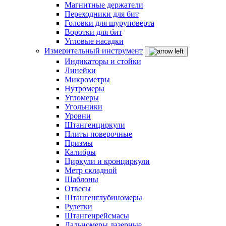
Магнитные держатели
Переходники для бит
Головки для шуруповерта
Воротки для бит
Угловые насадки
Измерительный инструмент
Индикаторы и стойки
Линейки
Микрометры
Нутромеры
Угломеры
Угольники
Уровни
Штангенциркули
Плиты поверочные
Призмы
Калибры
Циркули и кронциркули
Метр складной
Шаблоны
Отвесы
Штангенглубиномеры
Рулетки
Штангенрейсмасы
Дальномеры лазерные