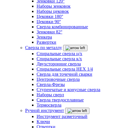
Зенковки 120°
Наборы зенковок
Наборы цековок
Цековки 180°
Цековки 90°
Сверла комбинированные
Зенковки 82°
Зенкера
Развертки
Сверла по металлу
Спиральные сверла ц/х
Спиральные сверла к/х
Двухсторонние сверла
Спиральные сверла HEX 1/4
Сверла для точечной сварки
Центровочные сверла
Сверла-Фрезы
Ступенчатые и конусные сверла
Наборы сверл
Сверла твердосплавные
Термосверла
Ручной инструмент
Инструмент разметочный
Ключи
Отвертки