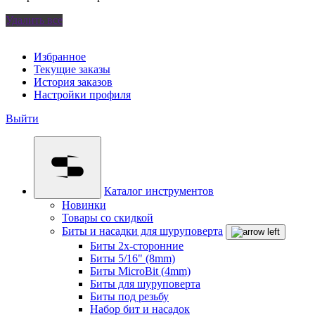
Удалить все
Избранное
Текущие заказы
История заказов
Настройки профиля
Выйти
Каталог инструментов
Новинки
Товары со скидкой
Биты и насадки для шуруповерта
Биты 2х-сторонние
Биты 5/16" (8mm)
Биты MicroBit (4mm)
Биты для шуруповерта
Биты под резьбу
Набор бит и насадок