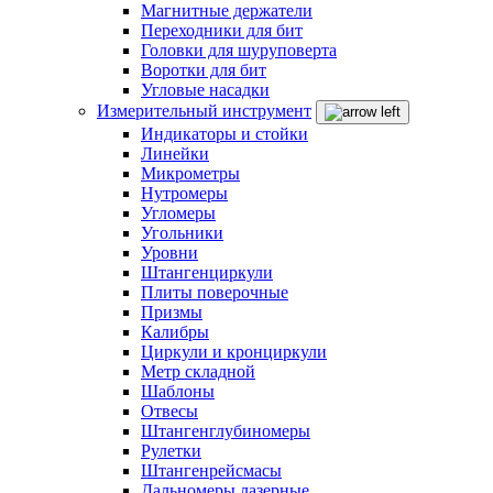
Магнитные держатели
Переходники для бит
Головки для шуруповерта
Воротки для бит
Угловые насадки
Измерительный инструмент
Индикаторы и стойки
Линейки
Микрометры
Нутромеры
Угломеры
Угольники
Уровни
Штангенциркули
Плиты поверочные
Призмы
Калибры
Циркули и кронциркули
Метр складной
Шаблоны
Отвесы
Штангенглубиномеры
Рулетки
Штангенрейсмасы
Дальномеры лазерные