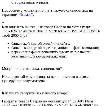
отгрузке вашего заказа.
Подробнее с условиями оплаты можно ознакомиться на
странице
"Оплата"
.
+
Как оплатить заказанный товар Сверло по металлу ц/х
14,5x169/114мм хв.=10мм DIN338 h8 5xD HSSE-Co5 135° H-
Tools 2060-145?
банковской картой онлайн на сайте;
банковской картой через терминал в офисе компании;
перечислив фиксированную сумму на р/с нашей
компании (для юридических лиц).
+
Могу ли оплатить заказ наличными?
Нет, в данный момент оплата наличными ни в офисе, ни
курьеру не предусмотрена.
+
Как узнать габариты заказанного товара?
Габариты товара Сверло по металлу ц/х 14,5x169/114мм
хв.=10мм DIN338 h8 5xD HSSE-Co5 135° H-Tools 2060-145