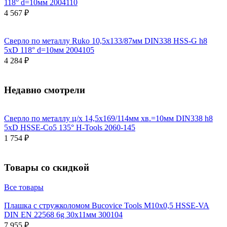
118° d=10мм 2004110
4 567 ₽
Сверло по металлу Ruko 10,5x133/87мм DIN338 HSS-G h8
5xD 118° d=10мм 2004105
4 284 ₽
Недавно смотрели
Сверло по металлу ц/х 14,5x169/114мм хв.=10мм DIN338 h8
5xD HSSE-Co5 135° H-Tools 2060-145
1 754 ₽
Товары со скидкой
Все товары
Плашка с стружколомом Bucovice Tools М10х0,5 HSSE-VA
DIN EN 22568 6g 30х11мм 300104
7 955 ₽