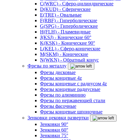
C(WRC) - Сферо-цилиндрические
D(KUD) - Сферические
E(TRE) - Овальные
F(RBF) - Гиперболические
G(SPG) - Гиперболические
H(FLH) - Пламевидные
J(KSJ) - Конические 60°
K(KSK) - Конические 90°
L(KEL) - Сферо-конические
M(SKM) - Конические
N(WKN) - Обратный конус
Фрезы по металлу
Фрезы дисковые
Фрезы концевые 4z
Фрезы концевые с радиусом 4z
Фрезы концевые радиусные
Фрезы по алюминию
Фрезы по нержавеющей стали
Фрезы фасочные
Фрезы концевые шпоночные
Зенковки цековки развертки
Зенковки 90°
Зенковки 60°
Зенковки 75°