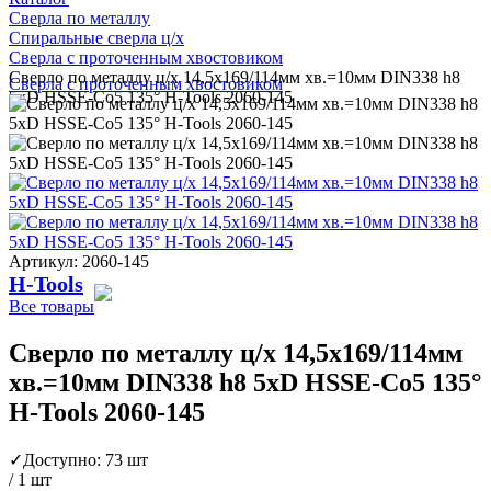
Сверла по металлу
Спиральные сверла ц/х
Сверла с проточенным хвостовиком
Сверло по металлу ц/х 14,5x169/114мм хв.=10мм DIN338 h8
Сверла с проточенным хвостовиком
5xD HSSE-Co5 135° H-Tools 2060-145
Артикул: 2060-145
H-Tools
Все товары
Сверло по металлу ц/х 14,5x169/114мм
хв.=10мм DIN338 h8 5xD HSSE-Co5 135°
H-Tools 2060-145
✓
Доступно: 73 шт
/ 1 шт