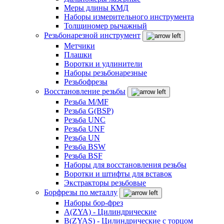
Меры длины КМД
Наборы измерительного инструмента
Толщиномер рычажный
Резьбонарезной инструмент
Метчики
Плашки
Воротки и удлинители
Наборы резьбонарезные
Резьбофрезы
Восстановление резьбы
Резьба M/MF
Резьба G(BSP)
Резьба UNC
Резьба UNF
Резьба UN
Резьба BSW
Резьба BSF
Наборы для восстановления резьбы
Воротки и штифты для вставок
Экстракторы резьбовые
Борфрезы по металлу
Наборы бор-фрез
A(ZYA) - Цилиндрические
B(ZYAS) - Цилиндрические с торцом