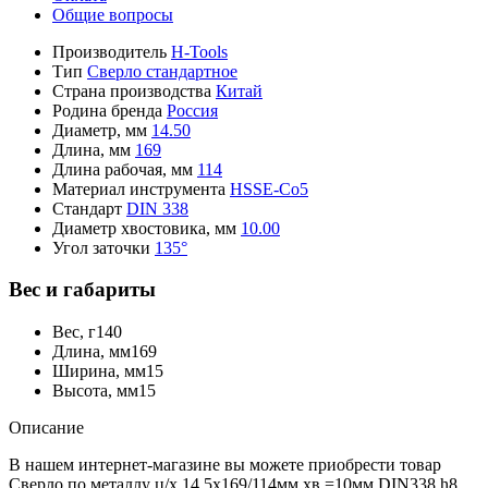
Общие вопросы
Производитель
H-Tools
Тип
Сверло стандартное
Страна производства
Китай
Родина бренда
Россия
Диаметр, мм
14.50
Длина, мм
169
Длина рабочая, мм
114
Материал инструмента
HSSE-Co5
Стандарт
DIN 338
Диаметр хвостовика, мм
10.00
Угол заточки
135°
Вес и габариты
Вес, г
140
Длина, мм
169
Ширина, мм
15
Высота, мм
15
Описание
В нашем интернет-магазине вы можете приобрести товар
Сверло по металлу ц/х 14,5x169/114мм хв.=10мм DIN338 h8