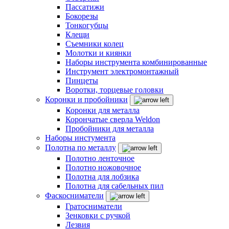
Пассатижи
Бокорезы
Тонкогубцы
Клещи
Съемники колец
Молотки и киянки
Наборы инструмента комбинированные
Инструмент электромонтажный
Пинцеты
Воротки, торцевые головки
Коронки и пробойники
Коронки для металла
Корончатые сверла Weldon
Пробойники для металла
Наборы инстумента
Полотна по металлу
Полотно ленточное
Полотно ножовочное
Полотна для лобзика
Полотна для сабельных пил
Фаскосниматели
Гратосниматели
Зенковки с ручкой
Лезвия