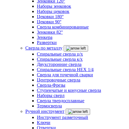
Зенковки 120°
Наборы зенковок
Наборы цековок
Цековки 180°
Цековки 90°
Сверла комбинированные
Зенковки 82°
Зенкера
Развертки
Сверла по металлу
Спиральные сверла ц/х
Спиральные сверла к/х
Двухсторонние сверла
Спиральные сверла HEX 1/4
Сверла для точечной сварки
Центровочные сверла
Сверла-Фрезы
Ступенчатые и конусные сверла
Наборы сверл
Сверла твердосплавные
Термосверла
Ручной инструмент
Инструмент разметочный
Ключи
Отвертки