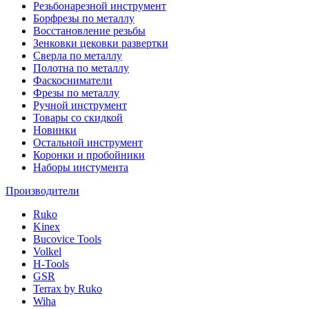
Резьбонарезной инструмент
Борфрезы по металлу
Восстановление резьбы
Зенковки цековки развертки
Сверла по металлу
Полотна по металлу
Фаскосниматели
Фрезы по металлу
Ручной инструмент
Товары со скидкой
Новинки
Остальной инструмент
Коронки и пробойники
Наборы инстумента
Производители
Ruko
Kinex
Bucovice Tools
Volkel
H-Tools
GSR
Terrax by Ruko
Wiha