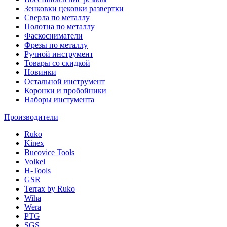
Зенковки цековки развертки
Сверла по металлу
Полотна по металлу
Фаскосниматели
Фрезы по металлу
Ручной инструмент
Товары со скидкой
Новинки
Остальной инструмент
Коронки и пробойники
Наборы инстумента
Производители
Ruko
Kinex
Bucovice Tools
Volkel
H-Tools
GSR
Terrax by Ruko
Wiha
Wera
PTG
SGS