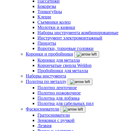
Пассатижи
Бокорезы
Тонкогубцы
Клещи
Съемники колец
Молотки и киянки
Наборы инструмента комбинированные
Инструмент электромонтажный
Пинцеты
Воротки, торцевые головки
Коронки и пробойники
Коронки для металла
Корончатые сверла Weldon
Пробойники для металла
Наборы инстумента
Полотна по металлу
Полотно ленточное
Полотно ножовочное
Полотна для лобзика
Полотна для сабельных пил
Фаскосниматели
Гратосниматели
Зенковки с ручкой
Лезвия
Ручки и адаптеры