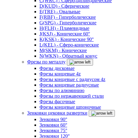
C(WRC) - Сферо-цилиндрические
D(KUD) - Сферические
E(TRE) - Овальные
F(RBF) - Гиперболические
G(SPG) - Гиперболические
H(FLH) - Пламевидные
J(KSJ) - Конические 60°
K(KSK) - Конические 90°
L(KEL) - Сферо-конические
M(SKM) - Конические
N(WKN) - Обратный конус
Фрезы по металлу
Фрезы дисковые
Фрезы концевые 4z
Фрезы концевые с радиусом 4z
Фрезы концевые радиусные
Фрезы по алюминию
Фрезы по нержавеющей стали
Фрезы фасочные
Фрезы концевые шпоночные
Зенковки цековки развертки
Зенковки 90°
Зенковки 60°
Зенковки 75°
Зенковки 120°