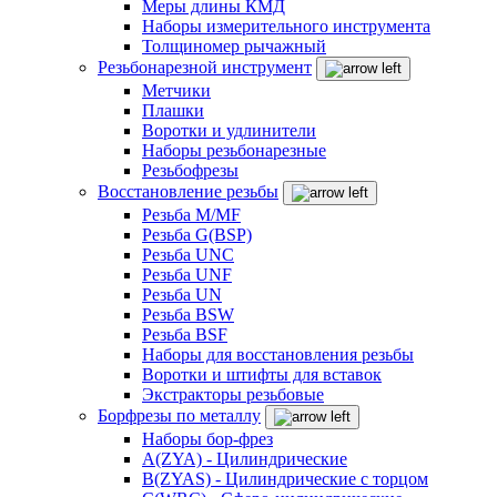
Меры длины КМД
Наборы измерительного инструмента
Толщиномер рычажный
Резьбонарезной инструмент
Метчики
Плашки
Воротки и удлинители
Наборы резьбонарезные
Резьбофрезы
Восстановление резьбы
Резьба M/MF
Резьба G(BSP)
Резьба UNC
Резьба UNF
Резьба UN
Резьба BSW
Резьба BSF
Наборы для восстановления резьбы
Воротки и штифты для вставок
Экстракторы резьбовые
Борфрезы по металлу
Наборы бор-фрез
A(ZYA) - Цилиндрические
B(ZYAS) - Цилиндрические с торцом