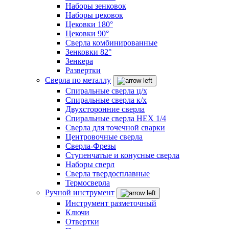
Наборы зенковок
Наборы цековок
Цековки 180°
Цековки 90°
Сверла комбинированные
Зенковки 82°
Зенкера
Развертки
Сверла по металлу
Спиральные сверла ц/х
Спиральные сверла к/х
Двухсторонние сверла
Спиральные сверла HEX 1/4
Сверла для точечной сварки
Центровочные сверла
Сверла-Фрезы
Ступенчатые и конусные сверла
Наборы сверл
Сверла твердосплавные
Термосверла
Ручной инструмент
Инструмент разметочный
Ключи
Отвертки