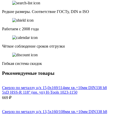
Редкие размеры. Соответствие ГОСТу, DIN и ISO
Работаем с 2008 года
Чёткое соблюдение сроков отгрузки
Гибкая система скидок
Рекомендуемые товары
Сверло по металлу ц/х 15,0x169/114мм хв.=10мм DIN338 h8
5xD HSS-R 118° (ин. уп) H-Tools 1023-1150
669 ₽
Сверло по металлу ц/х 13,5x160/108мм хв.=10мм DIN338 h8