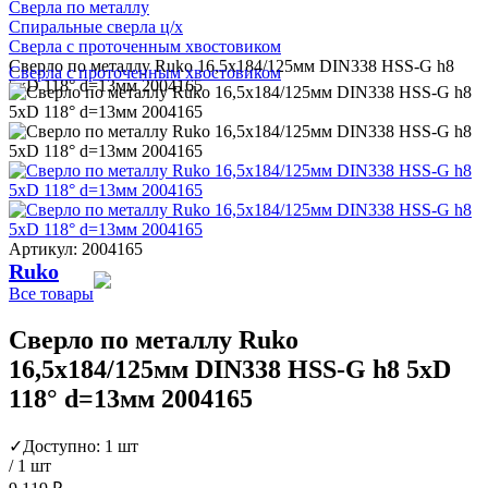
Сверла по металлу
Спиральные сверла ц/х
Сверла с проточенным хвостовиком
Сверло по металлу Ruko 16,5x184/125мм DIN338 HSS-G h8
Сверла с проточенным хвостовиком
5xD 118° d=13мм 2004165
Артикул: 2004165
Ruko
Все товары
Сверло по металлу Ruko
16,5x184/125мм DIN338 HSS-G h8 5xD
118° d=13мм 2004165
✓
Доступно: 1 шт
/ 1 шт