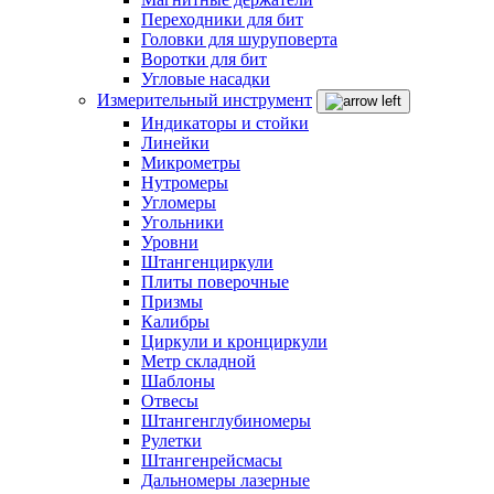
Переходники для бит
Головки для шуруповерта
Воротки для бит
Угловые насадки
Измерительный инструмент
Индикаторы и стойки
Линейки
Микрометры
Нутромеры
Угломеры
Угольники
Уровни
Штангенциркули
Плиты поверочные
Призмы
Калибры
Циркули и кронциркули
Метр складной
Шаблоны
Отвесы
Штангенглубиномеры
Рулетки
Штангенрейсмасы
Дальномеры лазерные