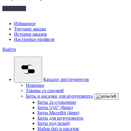
Удалить все
Избранное
Текущие заказы
История заказов
Настройки профиля
Выйти
Каталог инструментов
Новинки
Товары со скидкой
Биты и насадки для шуруповерта
Биты 2х-сторонние
Биты 5/16" (8mm)
Биты MicroBit (4mm)
Биты для шуруповерта
Биты под резьбу
Набор бит и насадок