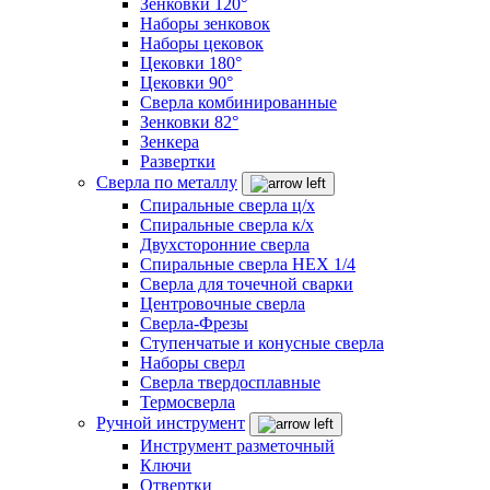
Зенковки 120°
Наборы зенковок
Наборы цековок
Цековки 180°
Цековки 90°
Сверла комбинированные
Зенковки 82°
Зенкера
Развертки
Сверла по металлу
Спиральные сверла ц/х
Спиральные сверла к/х
Двухсторонние сверла
Спиральные сверла HEX 1/4
Сверла для точечной сварки
Центровочные сверла
Сверла-Фрезы
Ступенчатые и конусные сверла
Наборы сверл
Сверла твердосплавные
Термосверла
Ручной инструмент
Инструмент разметочный
Ключи
Отвертки