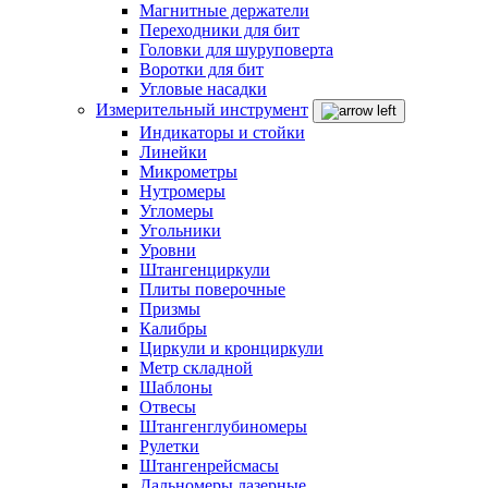
Магнитные держатели
Переходники для бит
Головки для шуруповерта
Воротки для бит
Угловые насадки
Измерительный инструмент
Индикаторы и стойки
Линейки
Микрометры
Нутромеры
Угломеры
Угольники
Уровни
Штангенциркули
Плиты поверочные
Призмы
Калибры
Циркули и кронциркули
Метр складной
Шаблоны
Отвесы
Штангенглубиномеры
Рулетки
Штангенрейсмасы
Дальномеры лазерные