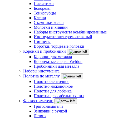
Пассатижи
Бокорезы
Тонкогубцы
Клещи
Съемники колец
Молотки и киянки
Наборы инструмента комбинированные
Инструмент электромонтажный
Пинцеты
Воротки, торцевые головки
Коронки и пробойники
Коронки для металла
Корончатые сверла Weldon
Пробойники для металла
Наборы инстумента
Полотна по металлу
Полотно ленточное
Полотно ножовочное
Полотна для лобзика
Полотна для сабельных пил
Фаскосниматели
Гратосниматели
Зенковки с ручкой
Лезвия