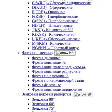
C(WRC) - Сферо-цилиндрические
D(KUD) - Сферические
E(TRE) - Овальные
F(RBF) - Гиперболические
G(SPG) - Гиперболические
H(FLH) - Пламевидные
J(KSJ) - Конические 60°
K(KSK) - Конические 90°
L(KEL) - Сферо-конические
M(SKM) - Конические
N(WKN) - Обратный конус
Фрезы по металлу
Фрезы дисковые
Фрезы концевые 4z
Фрезы концевые с радиусом 4z
Фрезы концевые радиусные
Фрезы по алюминию
Фрезы по нержавеющей стали
Фрезы фасочные
Фрезы концевые шпоночные
Зенковки цековки развертки
Зенковки 90°
Зенковки 60°
Зенковки 75°