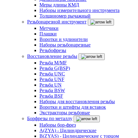
Меры длины КМД
Наборы измерительного инструмента
Толщиномер рычажный
Резьбонарезной инструмент
Метчики
Плашки
Воротки и удлинители
Наборы резьбонарезные
Резьбофрезы
Восстановление резьбы
Резьба M/MF
Резьба G(BSP)
Резьба UNC
Резьба UNF
Резьба UN
Резьба BSW
Резьба BSF
Наборы для восстановления резьбы
Воротки и штифты для вставок
Экстракторы резьбовые
Борфрезы по металлу
Наборы бор-фрез
A(ZYA) - Цилиндрические
B(ZYAS) - Цилиндрические с торцом