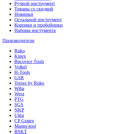
Ручной инструмент
Товары со скидкой
Новинки
Остальной инструмент
Коронки и пробойники
Наборы инстумента
Производители
Ruko
Kinex
Bucovice Tools
Volkel
H-Tools
GSR
Terrax by Ruko
Wiha
Wera
PTG
SGS
NKP
Ultra
CP Gratex
Master-tool
BSKT