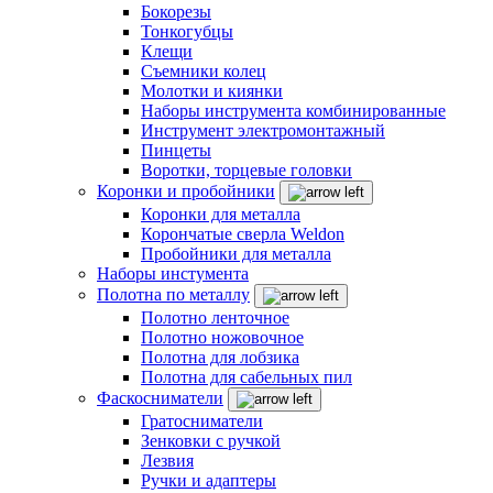
Бокорезы
Тонкогубцы
Клещи
Съемники колец
Молотки и киянки
Наборы инструмента комбинированные
Инструмент электромонтажный
Пинцеты
Воротки, торцевые головки
Коронки и пробойники
Коронки для металла
Корончатые сверла Weldon
Пробойники для металла
Наборы инстумента
Полотна по металлу
Полотно ленточное
Полотно ножовочное
Полотна для лобзика
Полотна для сабельных пил
Фаскосниматели
Гратосниматели
Зенковки с ручкой
Лезвия
Ручки и адаптеры