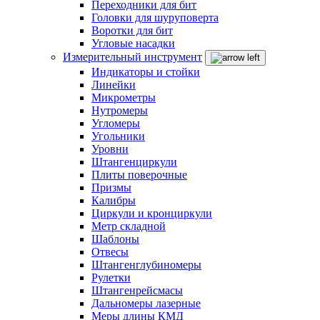
Переходники для бит
Головки для шуруповерта
Воротки для бит
Угловые насадки
Измерительный инструмент
Индикаторы и стойки
Линейки
Микрометры
Нутромеры
Угломеры
Угольники
Уровни
Штангенциркули
Плиты поверочные
Призмы
Калибры
Циркули и кронциркули
Метр складной
Шаблоны
Отвесы
Штангенглубиномеры
Рулетки
Штангенрейсмасы
Дальномеры лазерные
Меры длины КМД