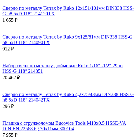
Сверло по металлу Terrax by Ruko 12x151/101мм DIN338 HSS-
G h8 5xD 118° 214120TX
1 655 ₽
Сверло по металлу Terrax by Ruko 9x125/81мм DIN338 HSS-G
h8 5xD 118° 214090TX
912 ₽
Набор сверл по металлу дюймовые Ruko 1/16" -1/2" 29шт
HSS-G 118° 214851
20 462 ₽
Сверло по металлу Terrax by Ruko 4,2x75/43мм DIN338 HSS-G
h8 5xD 118° 214042TX
296 ₽
Плашка с стружколомом Bucovice Tools М10х0,5 HSSE-VA
DIN EN 22568 6g 30х11мм 300104
7 955 ₽