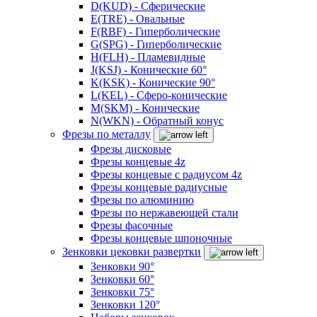
D(KUD) - Сферические
E(TRE) - Овальные
F(RBF) - Гиперболические
G(SPG) - Гиперболические
H(FLH) - Пламевидные
J(KSJ) - Конические 60°
K(KSK) - Конические 90°
L(KEL) - Сферо-конические
M(SKM) - Конические
N(WKN) - Обратный конус
Фрезы по металлу
Фрезы дисковые
Фрезы концевые 4z
Фрезы концевые с радиусом 4z
Фрезы концевые радиусные
Фрезы по алюминию
Фрезы по нержавеющей стали
Фрезы фасочные
Фрезы концевые шпоночные
Зенковки цековки развертки
Зенковки 90°
Зенковки 60°
Зенковки 75°
Зенковки 120°