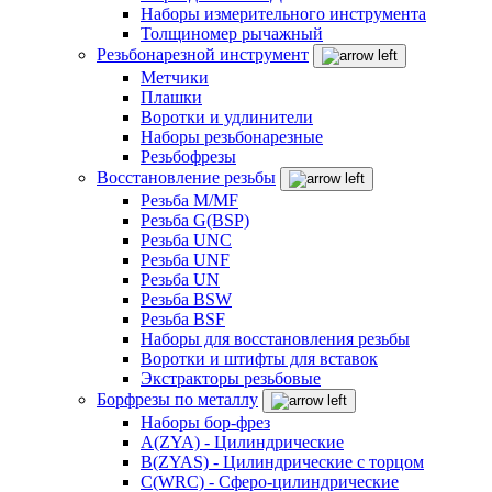
Наборы измерительного инструмента
Толщиномер рычажный
Резьбонарезной инструмент
Метчики
Плашки
Воротки и удлинители
Наборы резьбонарезные
Резьбофрезы
Восстановление резьбы
Резьба M/MF
Резьба G(BSP)
Резьба UNC
Резьба UNF
Резьба UN
Резьба BSW
Резьба BSF
Наборы для восстановления резьбы
Воротки и штифты для вставок
Экстракторы резьбовые
Борфрезы по металлу
Наборы бор-фрез
A(ZYA) - Цилиндрические
B(ZYAS) - Цилиндрические с торцом
C(WRC) - Сферо-цилиндрические