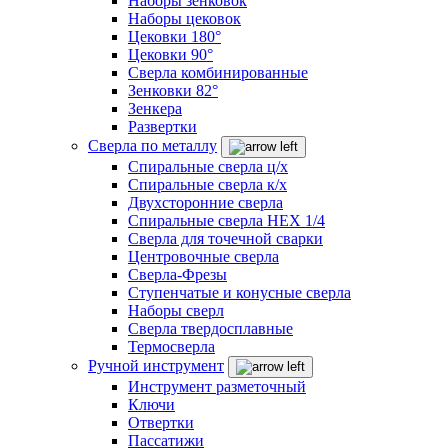
Наборы зенковок
Наборы цековок
Цековки 180°
Цековки 90°
Сверла комбинированные
Зенковки 82°
Зенкера
Развертки
Сверла по металлу
Спиральные сверла ц/х
Спиральные сверла к/х
Двухсторонние сверла
Спиральные сверла HEX 1/4
Сверла для точечной сварки
Центровочные сверла
Сверла-Фрезы
Ступенчатые и конусные сверла
Наборы сверл
Сверла твердосплавные
Термосверла
Ручной инструмент
Инструмент разметочный
Ключи
Отвертки
Пассатижи