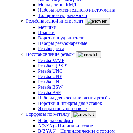
Меры длины КМД
Наборы измерительного инструмента
Толщиномер рычажный
Резьбонарезной инструмент
Метчики
Плашки
Воротки и удлинители
Наборы резьбонарезные
Резьбофрезы
Восстановление резьбы
Резьба M/MF
Резьба G(BSP)
Резьба UNC
Резьба UNF
Резьба UN
Резьба BSW
Резьба BSF
Наборы для восстановления резьбы
Воротки и штифты для вставок
Экстракторы резьбовые
Борфрезы по металлу
Наборы бор-фрез
A(ZYA) - Цилиндрические
B(ZYAS) - Цилиндрические с торцом