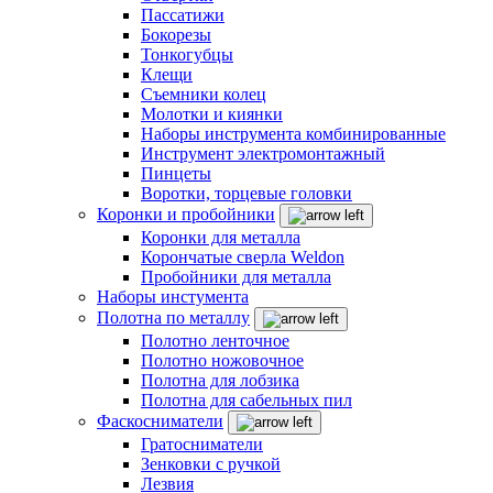
Пассатижи
Бокорезы
Тонкогубцы
Клещи
Съемники колец
Молотки и киянки
Наборы инструмента комбинированные
Инструмент электромонтажный
Пинцеты
Воротки, торцевые головки
Коронки и пробойники
Коронки для металла
Корончатые сверла Weldon
Пробойники для металла
Наборы инстумента
Полотна по металлу
Полотно ленточное
Полотно ножовочное
Полотна для лобзика
Полотна для сабельных пил
Фаскосниматели
Гратосниматели
Зенковки с ручкой
Лезвия