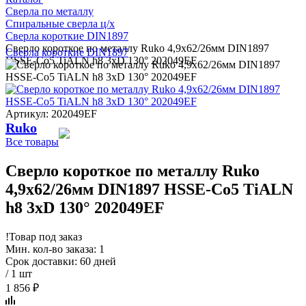
Сверла по металлу
Спиральные сверла ц/х
Сверла короткие DIN1897
Сверло короткое по металлу Ruko 4,9x62/26мм DIN1897
Сверла короткие DIN1897
HSSE-Co5 TiALN h8 3xD 130° 202049EF
Артикул: 202049EF
Ruko
Все товары
Сверло короткое по металлу Ruko
4,9x62/26мм DIN1897 HSSE-Co5 TiALN
h8 3xD 130° 202049EF
!
Товар под заказ
Мин. кол-во заказа: 1
Срок доставки: 60 дней
/ 1 шт
1 856 ₽