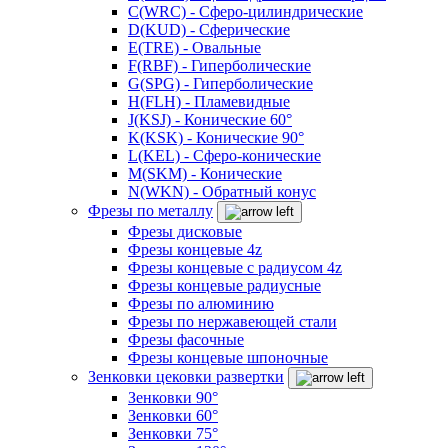
C(WRC) - Сферо-цилиндрические
D(KUD) - Сферические
E(TRE) - Овальные
F(RBF) - Гиперболические
G(SPG) - Гиперболические
H(FLH) - Пламевидные
J(KSJ) - Конические 60°
K(KSK) - Конические 90°
L(KEL) - Сферо-конические
M(SKM) - Конические
N(WKN) - Обратный конус
Фрезы по металлу
Фрезы дисковые
Фрезы концевые 4z
Фрезы концевые с радиусом 4z
Фрезы концевые радиусные
Фрезы по алюминию
Фрезы по нержавеющей стали
Фрезы фасочные
Фрезы концевые шпоночные
Зенковки цековки развертки
Зенковки 90°
Зенковки 60°
Зенковки 75°