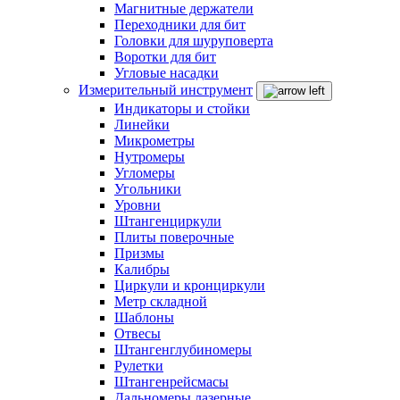
Магнитные держатели
Переходники для бит
Головки для шуруповерта
Воротки для бит
Угловые насадки
Измерительный инструмент
Индикаторы и стойки
Линейки
Микрометры
Нутромеры
Угломеры
Угольники
Уровни
Штангенциркули
Плиты поверочные
Призмы
Калибры
Циркули и кронциркули
Метр складной
Шаблоны
Отвесы
Штангенглубиномеры
Рулетки
Штангенрейсмасы
Дальномеры лазерные