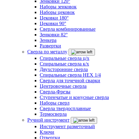
Зенковки 120°
Наборы зенковок
Наборы цековок
Цековки 180°
Цековки 90°
Сверла комбинированные
Зенковки 82°
Зенкера
Развертки
Сверла по металлу
Спиральные сверла ц/х
Спиральные сверла к/х
Двухсторонние сверла
Спиральные сверла HEX 1/4
Сверла для точечной сварки
Центровочные сверла
Сверла-Фрезы
Ступенчатые и конусные сверла
Наборы сверл
Сверла твердосплавные
Термосверла
Ручной инструмент
Инструмент разметочный
Ключи
Отвертки