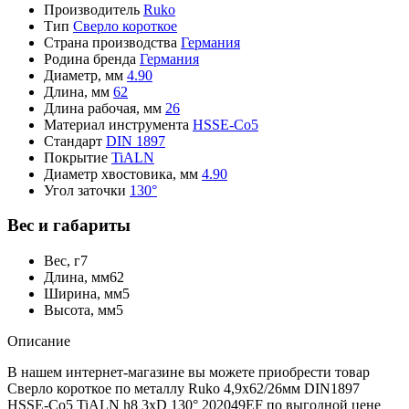
Производитель
Ruko
Тип
Сверло короткое
Страна производства
Германия
Родина бренда
Германия
Диаметр, мм
4.90
Длина, мм
62
Длина рабочая, мм
26
Материал инструмента
HSSE-Co5
Стандарт
DIN 1897
Покрытие
TiALN
Диаметр хвостовика, мм
4.90
Угол заточки
130°
Вес и габариты
Вес, г
7
Длина, мм
62
Ширина, мм
5
Высота, мм
5
Описание
В нашем интернет-магазине вы можете приобрести товар
Сверло короткое по металлу Ruko 4,9x62/26мм DIN1897
HSSE-Co5 TiALN h8 3xD 130° 202049EF по выгодной цене