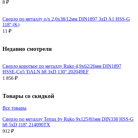
8 ₽
Сверло по металлу ц/х 2,0x38/12мм DIN1897 3xD A1 HSS-G
118° (K)
11 ₽
Недавно смотрели
Сверло короткое по металлу Ruko 4,9x62/26мм DIN1897
HSSE-Co5 TiALN h8 3xD 130° 202049EF
1 856 ₽
Товары со скидкой
Все товары
Сверло по металлу Terrax by Ruko 9x125/81мм DIN338 HSS-G
h8 5xD 118° 214090TX
912 ₽