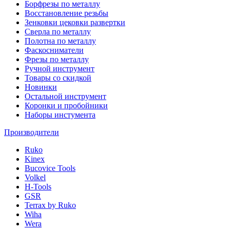
Борфрезы по металлу
Восстановление резьбы
Зенковки цековки развертки
Сверла по металлу
Полотна по металлу
Фаскосниматели
Фрезы по металлу
Ручной инструмент
Товары со скидкой
Новинки
Остальной инструмент
Коронки и пробойники
Наборы инстумента
Производители
Ruko
Kinex
Bucovice Tools
Volkel
H-Tools
GSR
Terrax by Ruko
Wiha
Wera