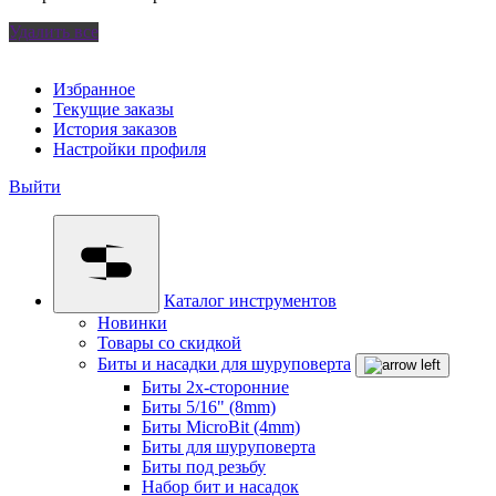
Удалить все
Избранное
Текущие заказы
История заказов
Настройки профиля
Выйти
Каталог инструментов
Новинки
Товары со скидкой
Биты и насадки для шуруповерта
Биты 2х-сторонние
Биты 5/16" (8mm)
Биты MicroBit (4mm)
Биты для шуруповерта
Биты под резьбу
Набор бит и насадок