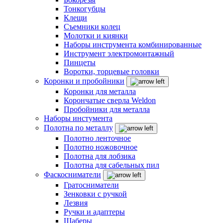
Тонкогубцы
Клещи
Съемники колец
Молотки и киянки
Наборы инструмента комбинированные
Инструмент электромонтажный
Пинцеты
Воротки, торцевые головки
Коронки и пробойники
Коронки для металла
Корончатые сверла Weldon
Пробойники для металла
Наборы инстумента
Полотна по металлу
Полотно ленточное
Полотно ножовочное
Полотна для лобзика
Полотна для сабельных пил
Фаскосниматели
Гратосниматели
Зенковки с ручкой
Лезвия
Ручки и адаптеры
Шаберы