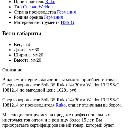
Производитель
Ruko
Тип
Сверло Weldon
Страна производства
Германия
Родина бренда
Германия
Материал инструмента
HSS-G
Вес и габариты
Вес, г
74
Длина, мм
80
Ширина, мм
20
Высота, мм
20
Описание
В нашем интернет-магазине вы можете приобрести товар
Сверло корончатое Solid3S Ruko 14x30мм Weldon19 HSS-G
1081214 по выгодной цене 10281 руб.
Сверло корончатое Solid3S Ruko 14x30мм Weldon19 HSS-G
1081214 от производителя
Ruko
, станет отличным выбором.
Мы специализируемся на продаже профессиональных
инструментов оптом и в розницу более 15 лет. Вы
приобретаете сертифицированный товар, который будет