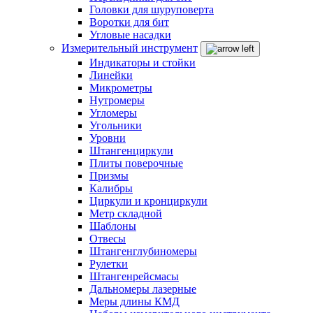
Головки для шуруповерта
Воротки для бит
Угловые насадки
Измерительный инструмент
Индикаторы и стойки
Линейки
Микрометры
Нутромеры
Угломеры
Угольники
Уровни
Штангенциркули
Плиты поверочные
Призмы
Калибры
Циркули и кронциркули
Метр складной
Шаблоны
Отвесы
Штангенглубиномеры
Рулетки
Штангенрейсмасы
Дальномеры лазерные
Меры длины КМД