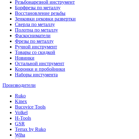
Резьбонарезной инструмент
Борфрезы по металлу
Восстановление резьбы
Зенковки цековки развертки
Сверла по металлу
Полотна по металлу
Фаскосниматели
Фрезы по металлу
Ручной инструмент
Товары со скидкой
Новинки
Остальной инструмент
Коронки и пробойники
Наборы инстумента
Производители
Ruko
Kinex
Bucovice Tools
Volkel
H-Tools
GSR
Terrax by Ruko
Wiha