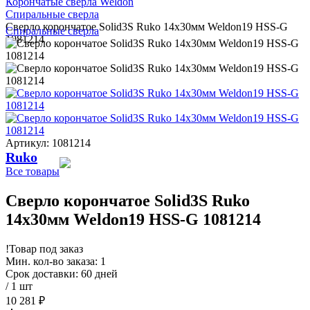
Корончатые сверла Weldon
Спиральные сверла
Сверло корончатое Solid3S Ruko 14x30мм Weldon19 HSS-G
Спиральные сверла
1081214
Артикул: 1081214
Ruko
Все товары
Сверло корончатое Solid3S Ruko
14x30мм Weldon19 HSS-G 1081214
!
Товар под заказ
Мин. кол-во заказа: 1
Срок доставки: 60 дней
/ 1 шт
10 281 ₽