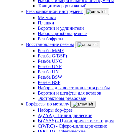
Наборы измерительного инструмента
Толщиномер рычажный
Резьбонарезной инструмент
Метчики
Плашки
Воротки и удлинители
Наборы резьбонарезные
Резьбофрезы
Восстановление резьбы
Резьба M/MF
Резьба G(BSP)
Резьба UNC
Резьба UNF
Резьба UN
Резьба BSW
Резьба BSF
Наборы для восстановления резьбы
Воротки и штифты для вставок
Экстракторы резьбовые
Борфрезы по металлу
Наборы бор-фрез
A(ZYA) - Цилиндрические
B(ZYAS) - Цилиндрические с торцом
C(WRC) - Сферо-цилиндрические
D(KUD) - Сферические