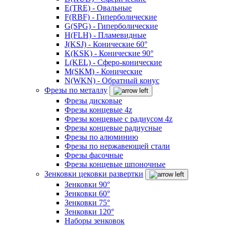
E(TRE) - Овальные
F(RBF) - Гиперболические
G(SPG) - Гиперболические
H(FLH) - Пламевидные
J(KSJ) - Конические 60°
K(KSK) - Конические 90°
L(KEL) - Сферо-конические
M(SKM) - Конические
N(WKN) - Обратный конус
Фрезы по металлу
Фрезы дисковые
Фрезы концевые 4z
Фрезы концевые с радиусом 4z
Фрезы концевые радиусные
Фрезы по алюминию
Фрезы по нержавеющей стали
Фрезы фасочные
Фрезы концевые шпоночные
Зенковки цековки развертки
Зенковки 90°
Зенковки 60°
Зенковки 75°
Зенковки 120°
Наборы зенковок