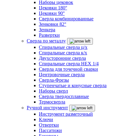
Наборы цековок
Цековки 180°
Цековки 90°
Сверла комбинированные
Зенковки 82°
Зенкера
Развертки
Сверла по металлу
Спиральные сверла ц/х
Спиральные сверла к/х
Двухсторонние сверла
Спиральные сверла HEX 1/4
Сверла для точечной сварки
Центровочные сверла
Сверла-Фрезы
Ступенчатые и конусные сверла
Наборы сверл
Сверла твердосплавные
Термосверла
Ручной инструмент
Инструмент разметочный
Ключи
Отвертки
Пассатижи
Бокорезы