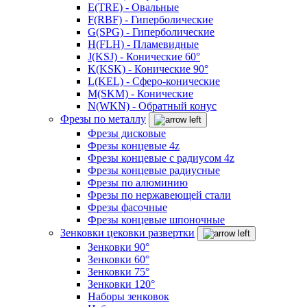
E(TRE) - Овальные
F(RBF) - Гиперболические
G(SPG) - Гиперболические
H(FLH) - Пламевидные
J(KSJ) - Конические 60°
K(KSK) - Конические 90°
L(KEL) - Сферо-конические
M(SKM) - Конические
N(WKN) - Обратный конус
Фрезы по металлу
Фрезы дисковые
Фрезы концевые 4z
Фрезы концевые с радиусом 4z
Фрезы концевые радиусные
Фрезы по алюминию
Фрезы по нержавеющей стали
Фрезы фасочные
Фрезы концевые шпоночные
Зенковки цековки развертки
Зенковки 90°
Зенковки 60°
Зенковки 75°
Зенковки 120°
Наборы зенковок