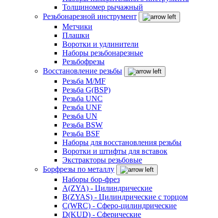
Толщиномер рычажный
Резьбонарезной инструмент
Метчики
Плашки
Воротки и удлинители
Наборы резьбонарезные
Резьбофрезы
Восстановление резьбы
Резьба M/MF
Резьба G(BSP)
Резьба UNC
Резьба UNF
Резьба UN
Резьба BSW
Резьба BSF
Наборы для восстановления резьбы
Воротки и штифты для вставок
Экстракторы резьбовые
Борфрезы по металлу
Наборы бор-фрез
A(ZYA) - Цилиндрические
B(ZYAS) - Цилиндрические с торцом
C(WRC) - Сферо-цилиндрические
D(KUD) - Сферические