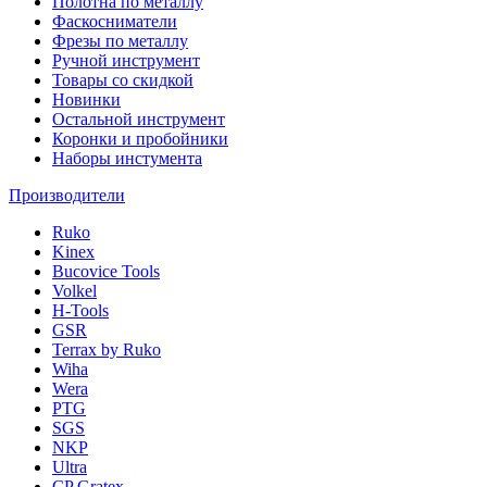
Полотна по металлу
Фаскосниматели
Фрезы по металлу
Ручной инструмент
Товары со скидкой
Новинки
Остальной инструмент
Коронки и пробойники
Наборы инстумента
Производители
Ruko
Kinex
Bucovice Tools
Volkel
H-Tools
GSR
Terrax by Ruko
Wiha
Wera
PTG
SGS
NKP
Ultra
CP Gratex