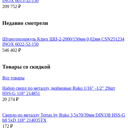
INOX 6015-32-150
209 752 ₽
Недавно смотрели
Штангенциркуль Kinex ШЦ-2-2000/150мм 0,02мм СSN251234
INOX 6022-52-150
546 402 ₽
Товары со скидкой
Все товары
Набор сверл по металлу дюймовые Ruko 1/16" -1/2" 29шт
HSS-G 118° 214851
20 274 ₽
Сверло по металлу Terrax by Ruko 3,5x70/39мм DIN338 HSS-G
h8 5xD 118° 214035TX
172 ₽