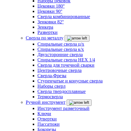
Наборы цековок
Цековки 180°
Цековки 90°
Сверла комбинированные
Зенковки 82°
Зенкера
Развертки
Сверла по металлу
Спиральные сверла ц/х
Спиральные сверла к/х
Двухсторонние сверла
Спиральные сверла HEX 1/4
Сверла для точечной сварки
Центровочные сверла
Сверла-Фрезы
Ступенчатые и конусные сверла
Наборы сверл
Сверла твердосплавные
Термосверла
Ручной инструмент
Инструмент разметочный
Ключи
Отвертки
Пассатижи
Бокорезы