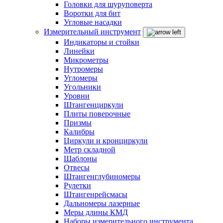
Головки для шуруповерта
Воротки для бит
Угловые насадки
Измерительный инструмент
Индикаторы и стойки
Линейки
Микрометры
Нутромеры
Угломеры
Угольники
Уровни
Штангенциркули
Плиты поверочные
Призмы
Калибры
Циркули и кронциркули
Метр складной
Шаблоны
Отвесы
Штангенглубиномеры
Рулетки
Штангенрейсмасы
Дальномеры лазерные
Меры длины КМД
Наборы измерительного инструмента