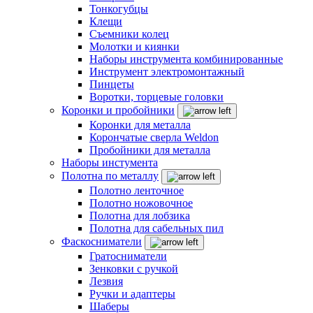
Тонкогубцы
Клещи
Съемники колец
Молотки и киянки
Наборы инструмента комбинированные
Инструмент электромонтажный
Пинцеты
Воротки, торцевые головки
Коронки и пробойники
Коронки для металла
Корончатые сверла Weldon
Пробойники для металла
Наборы инстумента
Полотна по металлу
Полотно ленточное
Полотно ножовочное
Полотна для лобзика
Полотна для сабельных пил
Фаскосниматели
Гратосниматели
Зенковки с ручкой
Лезвия
Ручки и адаптеры
Шаберы