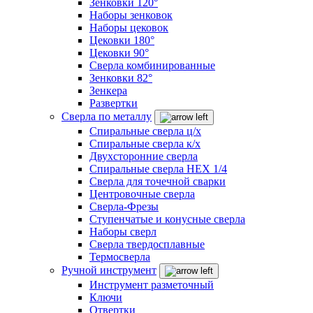
Зенковки 120°
Наборы зенковок
Наборы цековок
Цековки 180°
Цековки 90°
Сверла комбинированные
Зенковки 82°
Зенкера
Развертки
Сверла по металлу
Спиральные сверла ц/х
Спиральные сверла к/х
Двухсторонние сверла
Спиральные сверла HEX 1/4
Сверла для точечной сварки
Центровочные сверла
Сверла-Фрезы
Ступенчатые и конусные сверла
Наборы сверл
Сверла твердосплавные
Термосверла
Ручной инструмент
Инструмент разметочный
Ключи
Отвертки