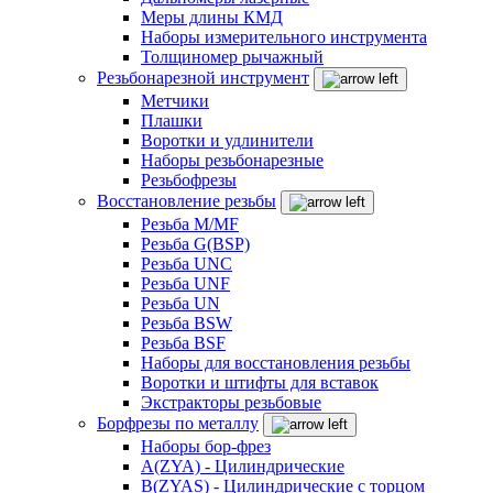
Меры длины КМД
Наборы измерительного инструмента
Толщиномер рычажный
Резьбонарезной инструмент
Метчики
Плашки
Воротки и удлинители
Наборы резьбонарезные
Резьбофрезы
Восстановление резьбы
Резьба M/MF
Резьба G(BSP)
Резьба UNC
Резьба UNF
Резьба UN
Резьба BSW
Резьба BSF
Наборы для восстановления резьбы
Воротки и штифты для вставок
Экстракторы резьбовые
Борфрезы по металлу
Наборы бор-фрез
A(ZYA) - Цилиндрические
B(ZYAS) - Цилиндрические с торцом