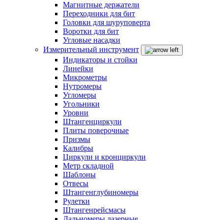
Магнитные держатели
Переходники для бит
Головки для шуруповерта
Воротки для бит
Угловые насадки
Измерительный инструмент
Индикаторы и стойки
Линейки
Микрометры
Нутромеры
Угломеры
Угольники
Уровни
Штангенциркули
Плиты поверочные
Призмы
Калибры
Циркули и кронциркули
Метр складной
Шаблоны
Отвесы
Штангенглубиномеры
Рулетки
Штангенрейсмасы
Дальномеры лазерные