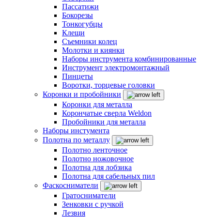
Пассатижи
Бокорезы
Тонкогубцы
Клещи
Съемники колец
Молотки и киянки
Наборы инструмента комбинированные
Инструмент электромонтажный
Пинцеты
Воротки, торцевые головки
Коронки и пробойники
Коронки для металла
Корончатые сверла Weldon
Пробойники для металла
Наборы инстумента
Полотна по металлу
Полотно ленточное
Полотно ножовочное
Полотна для лобзика
Полотна для сабельных пил
Фаскосниматели
Гратосниматели
Зенковки с ручкой
Лезвия