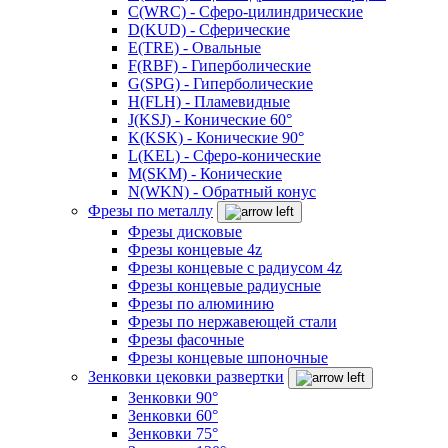
C(WRC) - Сферо-цилиндрические
D(KUD) - Сферические
E(TRE) - Овальные
F(RBF) - Гиперболические
G(SPG) - Гиперболические
H(FLH) - Пламевидные
J(KSJ) - Конические 60°
K(KSK) - Конические 90°
L(KEL) - Сферо-конические
M(SKM) - Конические
N(WKN) - Обратный конус
Фрезы по металлу
Фрезы дисковые
Фрезы концевые 4z
Фрезы концевые с радиусом 4z
Фрезы концевые радиусные
Фрезы по алюминию
Фрезы по нержавеющей стали
Фрезы фасочные
Фрезы концевые шпоночные
Зенковки цековки развертки
Зенковки 90°
Зенковки 60°
Зенковки 75°