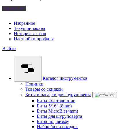
Удалить все
Избранное
Текущие заказы
История заказов
Настройки профиля
Выйти
Каталог инструментов
Новинки
Товары со скидкой
Биты и насадки для шуруповерта
Биты 2х-сторонние
Биты 5/16" (8mm)
Биты MicroBit (4mm)
Биты для шуруповерта
Биты под резьбу
Набор бит и насадок