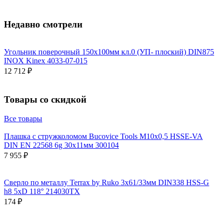
Недавно смотрели
Угольник поверочный 150х100мм кл.0 (УП- плоский) DIN875
INOX Kinex 4033-07-015
12 712 ₽
Товары со скидкой
Все товары
Плашка с стружколомом Bucovice Tools М10х0,5 HSSE-VA
DIN EN 22568 6g 30х11мм 300104
7 955 ₽
Сверло по металлу Terrax by Ruko 3x61/33мм DIN338 HSS-G
h8 5xD 118° 214030TX
174 ₽