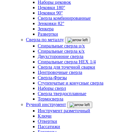
Наборы цековок
Цековки 180°
Цековки 90°
Сверла комбинированные
Зенковки 82°
Зенкера
Развертки
Сверла по металлу
Спиральные сверла ц/х
Спиральные сверла к/х
Двухсторонние сверла
Спиральные сверла HEX 1/4
Сверла для точечной сварки
Центровочные сверла
Сверла-Фрезы
Ступенчатые и конусные сверла
Наборы сверл
Сверла твердосплавные
Термосверла
Ручной инструмент
Инструмент разметочный
Ключи
Отвертки
Пассатижи
Бокорезы