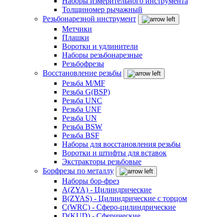
Наборы измерительного инструмента
Толщиномер рычажный
Резьбонарезной инструмент
Метчики
Плашки
Воротки и удлинители
Наборы резьбонарезные
Резьбофрезы
Восстановление резьбы
Резьба M/MF
Резьба G(BSP)
Резьба UNC
Резьба UNF
Резьба UN
Резьба BSW
Резьба BSF
Наборы для восстановления резьбы
Воротки и штифты для вставок
Экстракторы резьбовые
Борфрезы по металлу
Наборы бор-фрез
A(ZYA) - Цилиндрические
B(ZYAS) - Цилиндрические с торцом
C(WRC) - Сферо-цилиндрические
D(KUD) - Сферические