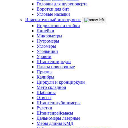
Головки для шуруповерта
Воротки для бит
Угловые насадки
Измерительный инструмент
Индикаторы и стойки
Линейки
Микрометры
Нутромеры
Угломеры
Угольники
Уровни
Штангенциркули
Плиты поверочные
Призмы
Калибры
Циркули и кронциркули
Метр складной
Шаблоны
Отвесы
Штангенглубиномеры
Рулетки
Штангенрейсмасы
Дальномеры лазерные
Меры длины КМД