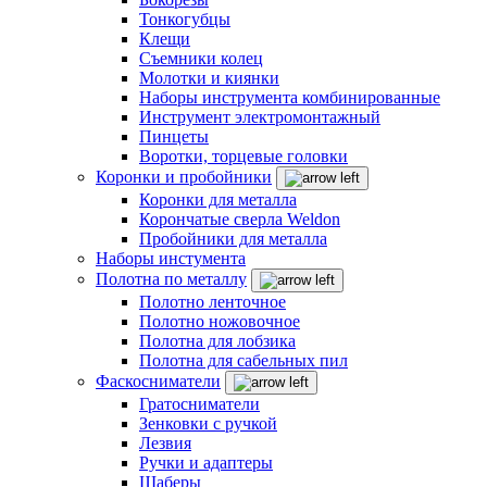
Тонкогубцы
Клещи
Съемники колец
Молотки и киянки
Наборы инструмента комбинированные
Инструмент электромонтажный
Пинцеты
Воротки, торцевые головки
Коронки и пробойники
Коронки для металла
Корончатые сверла Weldon
Пробойники для металла
Наборы инстумента
Полотна по металлу
Полотно ленточное
Полотно ножовочное
Полотна для лобзика
Полотна для сабельных пил
Фаскосниматели
Гратосниматели
Зенковки с ручкой
Лезвия
Ручки и адаптеры
Шаберы