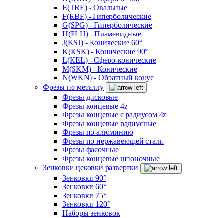
E(TRE) - Овальные
F(RBF) - Гиперболические
G(SPG) - Гиперболические
H(FLH) - Пламевидные
J(KSJ) - Конические 60°
K(KSK) - Конические 90°
L(KEL) - Сферо-конические
M(SKM) - Конические
N(WKN) - Обратный конус
Фрезы по металлу
Фрезы дисковые
Фрезы концевые 4z
Фрезы концевые с радиусом 4z
Фрезы концевые радиусные
Фрезы по алюминию
Фрезы по нержавеющей стали
Фрезы фасочные
Фрезы концевые шпоночные
Зенковки цековки развертки
Зенковки 90°
Зенковки 60°
Зенковки 75°
Зенковки 120°
Наборы зенковок