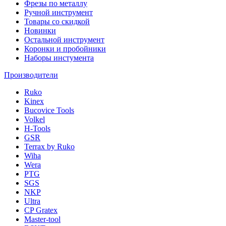
Фрезы по металлу
Ручной инструмент
Товары со скидкой
Новинки
Остальной инструмент
Коронки и пробойники
Наборы инстумента
Производители
Ruko
Kinex
Bucovice Tools
Volkel
H-Tools
GSR
Terrax by Ruko
Wiha
Wera
PTG
SGS
NKP
Ultra
CP Gratex
Master-tool