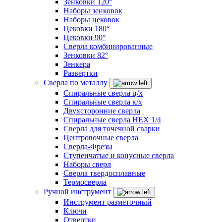
Зенковки 120°
Наборы зенковок
Наборы цековок
Цековки 180°
Цековки 90°
Сверла комбинированные
Зенковки 82°
Зенкера
Развертки
Сверла по металлу
Спиральные сверла ц/х
Спиральные сверла к/х
Двухсторонние сверла
Спиральные сверла HEX 1/4
Сверла для точечной сварки
Центровочные сверла
Сверла-Фрезы
Ступенчатые и конусные сверла
Наборы сверл
Сверла твердосплавные
Термосверла
Ручной инструмент
Инструмент разметочный
Ключи
Отвертки