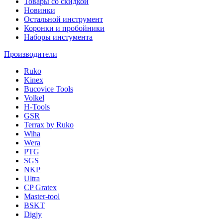
Товары со скидкой
Новинки
Остальной инструмент
Коронки и пробойники
Наборы инстумента
Производители
Ruko
Kinex
Bucovice Tools
Volkel
H-Tools
GSR
Terrax by Ruko
Wiha
Wera
PTG
SGS
NKP
Ultra
CP Gratex
Master-tool
BSKT
Digjy