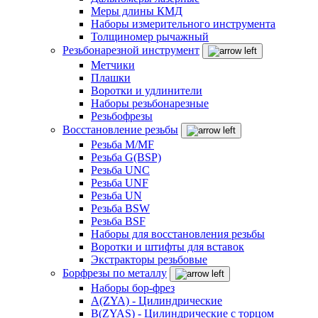
Меры длины КМД
Наборы измерительного инструмента
Толщиномер рычажный
Резьбонарезной инструмент
Метчики
Плашки
Воротки и удлинители
Наборы резьбонарезные
Резьбофрезы
Восстановление резьбы
Резьба M/MF
Резьба G(BSP)
Резьба UNC
Резьба UNF
Резьба UN
Резьба BSW
Резьба BSF
Наборы для восстановления резьбы
Воротки и штифты для вставок
Экстракторы резьбовые
Борфрезы по металлу
Наборы бор-фрез
A(ZYA) - Цилиндрические
B(ZYAS) - Цилиндрические с торцом