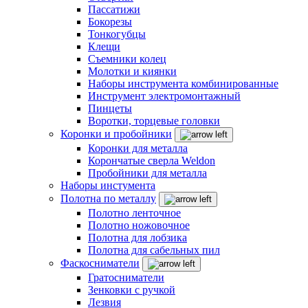
Пассатижи
Бокорезы
Тонкогубцы
Клещи
Съемники колец
Молотки и киянки
Наборы инструмента комбинированные
Инструмент электромонтажный
Пинцеты
Воротки, торцевые головки
Коронки и пробойники
Коронки для металла
Корончатые сверла Weldon
Пробойники для металла
Наборы инстумента
Полотна по металлу
Полотно ленточное
Полотно ножовочное
Полотна для лобзика
Полотна для сабельных пил
Фаскосниматели
Гратосниматели
Зенковки с ручкой
Лезвия