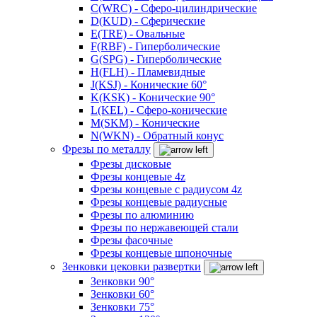
C(WRC) - Сферо-цилиндрические
D(KUD) - Сферические
E(TRE) - Овальные
F(RBF) - Гиперболические
G(SPG) - Гиперболические
H(FLH) - Пламевидные
J(KSJ) - Конические 60°
K(KSK) - Конические 90°
L(KEL) - Сферо-конические
M(SKM) - Конические
N(WKN) - Обратный конус
Фрезы по металлу
Фрезы дисковые
Фрезы концевые 4z
Фрезы концевые с радиусом 4z
Фрезы концевые радиусные
Фрезы по алюминию
Фрезы по нержавеющей стали
Фрезы фасочные
Фрезы концевые шпоночные
Зенковки цековки развертки
Зенковки 90°
Зенковки 60°
Зенковки 75°