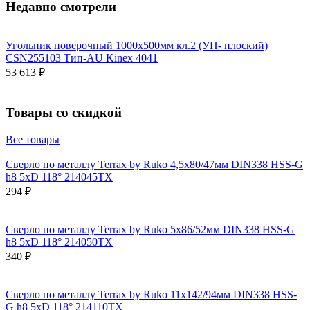
Недавно смотрели
Угольник поверочный 1000х500мм кл.2 (УП- плоский)
CSN255103 Тип-AU Kinex 4041
53 613 ₽
Товары со скидкой
Все товары
Сверло по металлу Terrax by Ruko 4,5x80/47мм DIN338 HSS-G
h8 5xD 118° 214045TX
294 ₽
Сверло по металлу Terrax by Ruko 5x86/52мм DIN338 HSS-G
h8 5xD 118° 214050TX
340 ₽
Сверло по металлу Terrax by Ruko 11x142/94мм DIN338 HSS-
G h8 5xD 118° 214110TX