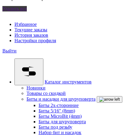
Удалить все
Избранное
Текущие заказы
История заказов
Настройки профиля
Выйти
Каталог инструментов
Новинки
Товары со скидкой
Биты и насадки для шуруповерта
Биты 2х-сторонние
Биты 5/16" (8mm)
Биты MicroBit (4mm)
Биты для шуруповерта
Биты под резьбу
Набор бит и насадок