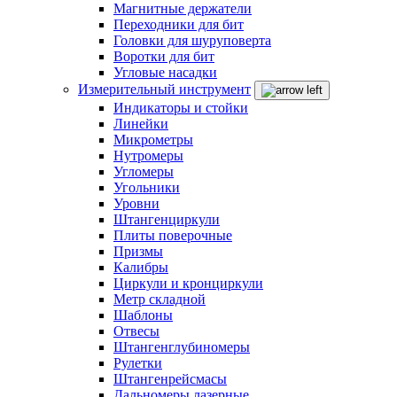
Магнитные держатели
Переходники для бит
Головки для шуруповерта
Воротки для бит
Угловые насадки
Измерительный инструмент
Индикаторы и стойки
Линейки
Микрометры
Нутромеры
Угломеры
Угольники
Уровни
Штангенциркули
Плиты поверочные
Призмы
Калибры
Циркули и кронциркули
Метр складной
Шаблоны
Отвесы
Штангенглубиномеры
Рулетки
Штангенрейсмасы
Дальномеры лазерные