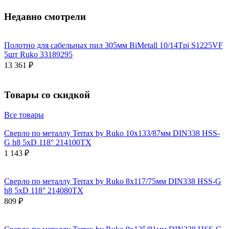
Недавно смотрели
Полотно для сабельных пил 305мм BiMetall 10/14Tpi S1225VF
5шт Ruko 33189295
13 361 ₽
Товары со скидкой
Все товары
Сверло по металлу Terrax by Ruko 10x133/87мм DIN338 HSS-
G h8 5xD 118° 214100TX
1 143 ₽
Сверло по металлу Terrax by Ruko 8x117/75мм DIN338 HSS-G
h8 5xD 118° 214080TX
809 ₽