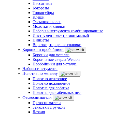
Пассатижи
Бокорезы
Тонкогубцы
Клещи
Съемники колец
Молотки и киянки
Наборы инструмента комбинированные
Инструмент электромонтажный
Пинцеты
Воротки, торцевые головки
Коронки и пробойники
Коронки для металла
Корончатые сверла Weldon
Пробойники для металла
Наборы инстумента
Полотна по металлу
Полотно ленточное
Полотно ножовочное
Полотна для лобзика
Полотна для сабельных пил
Фаскосниматели
Гратосниматели
Зенковки с ручкой
Лезвия