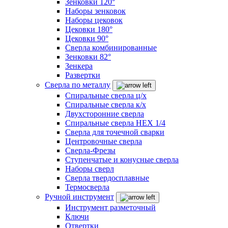
Зенковки 120°
Наборы зенковок
Наборы цековок
Цековки 180°
Цековки 90°
Сверла комбинированные
Зенковки 82°
Зенкера
Развертки
Сверла по металлу
Спиральные сверла ц/х
Спиральные сверла к/х
Двухсторонние сверла
Спиральные сверла HEX 1/4
Сверла для точечной сварки
Центровочные сверла
Сверла-Фрезы
Ступенчатые и конусные сверла
Наборы сверл
Сверла твердосплавные
Термосверла
Ручной инструмент
Инструмент разметочный
Ключи
Отвертки