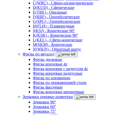
C(WRC) - Сферо-цилиндрические
D(KUD) - Сферические
E(TRE) - Овальные
F(RBF) - Гиперболические
G(SPG) - Гиперболические
H(FLH) - Пламевидные
J(KSJ) - Конические 60°
K(KSK) - Конические 90°
L(KEL) - Сферо-конические
M(SKM) - Конические
N(WKN) - Обратный конус
Фрезы по металлу
Фрезы дисковые
Фрезы концевые 4z
Фрезы концевые с радиусом 4z
Фрезы концевые радиусные
Фрезы по алюминию
Фрезы по нержавеющей стали
Фрезы фасочные
Фрезы концевые шпоночные
Зенковки цековки развертки
Зенковки 90°
Зенковки 60°
Зенковки 75°