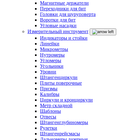
Магнитные держатели
Переходники для бит
Головки для шуруповерта
Воротки для бит
Угловые насадки
Измерительный инструмент
Индикаторы и стойки
Линейки
Микрометры
Нутромеры
Угломеры
Угольники
Уровни
Штангенциркули
Плиты поверочные
Призмы
Калибры
Циркули и кронциркули
Метр складной
Шаблоны
Отвесы
Штангенглубиномеры
Рулетки
Штангенрейсмасы
Дальномеры лазерные