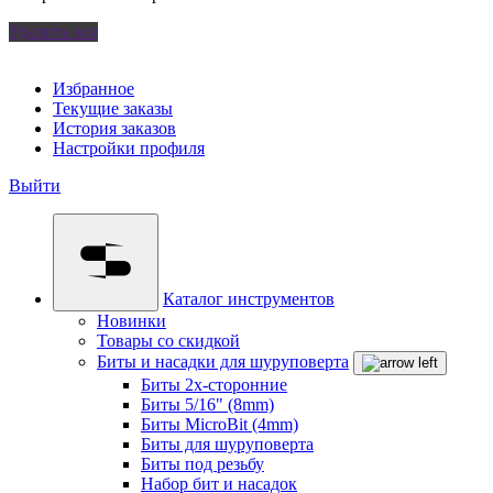
Удалить все
Избранное
Текущие заказы
История заказов
Настройки профиля
Выйти
Каталог инструментов
Новинки
Товары со скидкой
Биты и насадки для шуруповерта
Биты 2х-сторонние
Биты 5/16" (8mm)
Биты MicroBit (4mm)
Биты для шуруповерта
Биты под резьбу
Набор бит и насадок