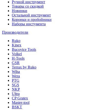
Ручной инструмент
Товары со скидкой
Новинки
Остальной инструмент
Коронки и пробойники
Наборы инстумента
Производители
Ruko
Kinex
Bucovice Tools
Volkel
H-Tools
GSR
Terrax by Ruko
Wiha
Wera
PTG
SGS
NKP
Ultra
CP Gratex
Master-tool
BSKT