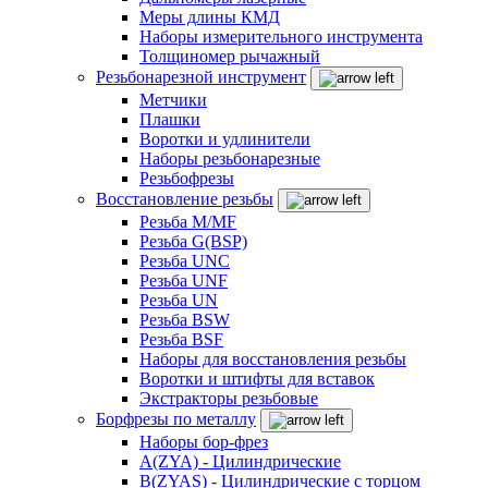
Меры длины КМД
Наборы измерительного инструмента
Толщиномер рычажный
Резьбонарезной инструмент
Метчики
Плашки
Воротки и удлинители
Наборы резьбонарезные
Резьбофрезы
Восстановление резьбы
Резьба M/MF
Резьба G(BSP)
Резьба UNC
Резьба UNF
Резьба UN
Резьба BSW
Резьба BSF
Наборы для восстановления резьбы
Воротки и штифты для вставок
Экстракторы резьбовые
Борфрезы по металлу
Наборы бор-фрез
A(ZYA) - Цилиндрические
B(ZYAS) - Цилиндрические с торцом