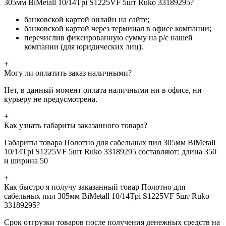
305мм BiMetall 10/14Tpi S1225VF 5шт Ruko 33189295?
банковской картой онлайн на сайте;
банковской картой через терминал в офисе компании;
перечислив фиксированную сумму на р/с нашей
компании (для юридических лиц).
+
Могу ли оплатить заказ наличными?
Нет, в данный момент оплата наличными ни в офисе, ни
курьеру не предусмотрена.
+
Как узнать габариты заказанного товара?
Габариты товара Полотно для сабельных пил 305мм BiMetall
10/14Tpi S1225VF 5шт Ruko 33189295 составляют: длина 350
и ширина 50
+
Как быстро я получу заказанный товар Полотно для
сабельных пил 305мм BiMetall 10/14Tpi S1225VF 5шт Ruko
33189295?
Срок отгрузки товаров после получения денежных средств на