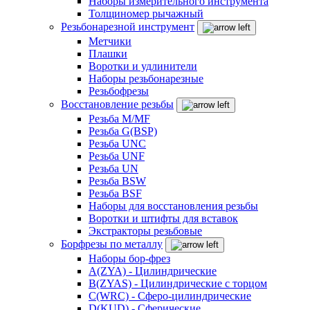
Наборы измерительного инструмента
Толщиномер рычажный
Резьбонарезной инструмент
Метчики
Плашки
Воротки и удлинители
Наборы резьбонарезные
Резьбофрезы
Восстановление резьбы
Резьба M/MF
Резьба G(BSP)
Резьба UNC
Резьба UNF
Резьба UN
Резьба BSW
Резьба BSF
Наборы для восстановления резьбы
Воротки и штифты для вставок
Экстракторы резьбовые
Борфрезы по металлу
Наборы бор-фрез
A(ZYA) - Цилиндрические
B(ZYAS) - Цилиндрические с торцом
C(WRC) - Сферо-цилиндрические
D(KUD) - Сферические