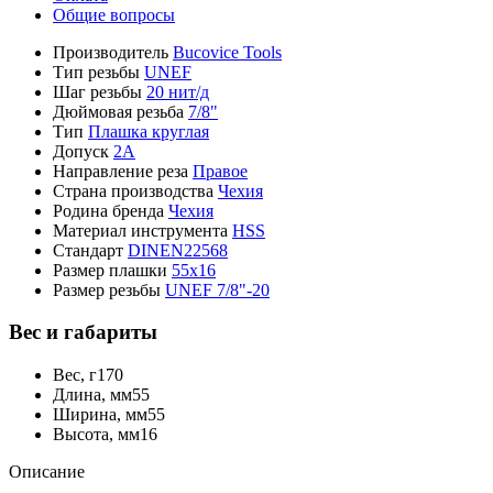
Общие вопросы
Производитель
Bucovice Tools
Тип резьбы
UNEF
Шаг резьбы
20 нит/д
Дюймовая резьба
7/8"
Тип
Плашка круглая
Допуск
2A
Направление реза
Правое
Страна производства
Чехия
Родина бренда
Чехия
Материал инструмента
HSS
Стандарт
DINEN22568
Размер плашки
55x16
Размер резьбы
UNEF 7/8"-20
Вес и габариты
Вес, г
170
Длина, мм
55
Ширина, мм
55
Высота, мм
16
Описание