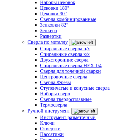
Наборы цековок
Цековки 180°
Цековки 90°
Сверла комбинированные
Зенковки 82°
Зенкера
Развертки
Сверла по металлу
Спиральные сверла ц/х
Спиральные сверла к/х
Двухсторонние сверла
Спиральные сверла HEX 1/4
Сверла для точечной сварки
Центровочные сверла
Сверла-Фрезы
Ступенчатые и конусные сверла
Наборы сверл
Сверла твердосплавные
Термосверла
Ручной инструмент
Инструмент разметочный
Ключи
Отвертки
Пассатижи
Бокорезы