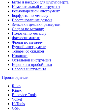
Биты и насадки для шуруповерта
Измерительный инструмент
Резьбонарезной инструмент
Борфрезы по металлу
Восстановление резьбы
Зенковки цековки развертки
Сверла по металлу
Полотна по металлу
Фаскосниматели
Фрезы по металлу
Ручной инструмент
Товары со скидкой
Новинки
Остальной инструмент
Коронки и пробойники
Наборы инстумента
Производители
Ruko
Kinex
Bucovice Tools
Volkel
H-Tools
GSR