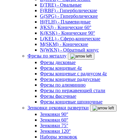
E(TRE) - Овальные
F(RBF) - Гиперболические
G(SPG) - Гиперболические
H(FLH) - Пламевидные
J(KSJ) - Конические 60°
K(KSK) - Конические 90°
L(KEL) - Сферо-конические
M(SKM) - Конические
N(WKN) - Обратный конус
Фрезы по металлу
Фрезы дисковые
Фрезы концевые 4z
Фрезы концевые с радиусом 4z
Фрезы концевые радиусные
Фрезы по алюминию
Фрезы по нержавеющей стали
Фрезы фасочные
Фрезы концевые шпоночные
Зенковки цековки развертки
Зенковки 90°
Зенковки 60°
Зенковки 75°
Зенковки 120°
Наборы зенковок