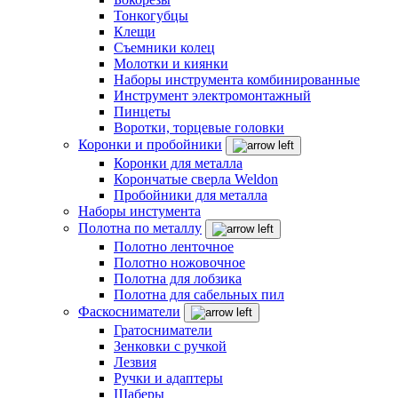
Тонкогубцы
Клещи
Съемники колец
Молотки и киянки
Наборы инструмента комбинированные
Инструмент электромонтажный
Пинцеты
Воротки, торцевые головки
Коронки и пробойники
Коронки для металла
Корончатые сверла Weldon
Пробойники для металла
Наборы инстумента
Полотна по металлу
Полотно ленточное
Полотно ножовочное
Полотна для лобзика
Полотна для сабельных пил
Фаскосниматели
Гратосниматели
Зенковки с ручкой
Лезвия
Ручки и адаптеры
Шаберы