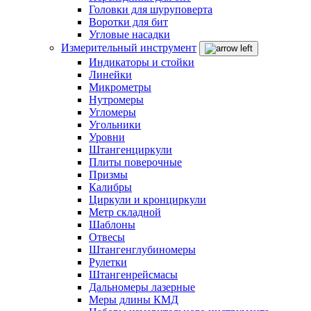
Головки для шуруповерта
Воротки для бит
Угловые насадки
Измерительный инструмент
Индикаторы и стойки
Линейки
Микрометры
Нутромеры
Угломеры
Угольники
Уровни
Штангенциркули
Плиты поверочные
Призмы
Калибры
Циркули и кронциркули
Метр складной
Шаблоны
Отвесы
Штангенглубиномеры
Рулетки
Штангенрейсмасы
Дальномеры лазерные
Меры длины КМД