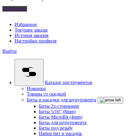
Удалить все
Избранное
Текущие заказы
История заказов
Настройки профиля
Выйти
Каталог инструментов
Новинки
Товары со скидкой
Биты и насадки для шуруповерта
Биты 2х-сторонние
Биты 5/16" (8mm)
Биты MicroBit (4mm)
Биты для шуруповерта
Биты под резьбу
Набор бит и насадок