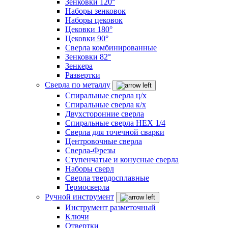
Зенковки 120°
Наборы зенковок
Наборы цековок
Цековки 180°
Цековки 90°
Сверла комбинированные
Зенковки 82°
Зенкера
Развертки
Сверла по металлу
Спиральные сверла ц/х
Спиральные сверла к/х
Двухсторонние сверла
Спиральные сверла HEX 1/4
Сверла для точечной сварки
Центровочные сверла
Сверла-Фрезы
Ступенчатые и конусные сверла
Наборы сверл
Сверла твердосплавные
Термосверла
Ручной инструмент
Инструмент разметочный
Ключи
Отвертки