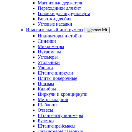
Магнитные держатели
Переходники для бит
Головки для шуруповерта
Воротки для бит
Угловые насадки
Измерительный инструмент
Индикаторы и стойки
Линейки
Микрометры
Нутромеры
Угломеры
Угольники
Уровни
Штангенциркули
Плиты поверочные
Призмы
Калибры
Циркули и кронциркули
Метр складной
Шаблоны
Отвесы
Штангенглубиномеры
Рулетки
Штангенрейсмасы
Дальномеры лазерные