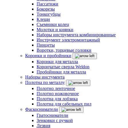
Пассатижи
Бокорезы
Тонкогубцы
Клещи
Съемники колец
Молотки и киянки
Наборы инструмента комбинированные
Инструмент электромонтажный
Пинцеты
Воротки, торцевые головки
Коронки и пробойники
Коронки для металла
Корончатые сверла Weldon
Пробойники для металла
Наборы инстумента
Полотна по металлу
Полотно ленточное
Полотно ножовочное
Полотна для лобзика
Полотна для сабельных пил
Фаскосниматели
Гратосниматели
Зенковки с ручкой
Лезвия