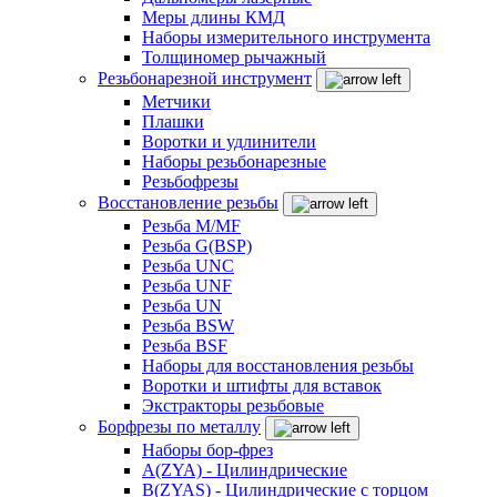
Меры длины КМД
Наборы измерительного инструмента
Толщиномер рычажный
Резьбонарезной инструмент
Метчики
Плашки
Воротки и удлинители
Наборы резьбонарезные
Резьбофрезы
Восстановление резьбы
Резьба M/MF
Резьба G(BSP)
Резьба UNC
Резьба UNF
Резьба UN
Резьба BSW
Резьба BSF
Наборы для восстановления резьбы
Воротки и штифты для вставок
Экстракторы резьбовые
Борфрезы по металлу
Наборы бор-фрез
A(ZYA) - Цилиндрические
B(ZYAS) - Цилиндрические с торцом