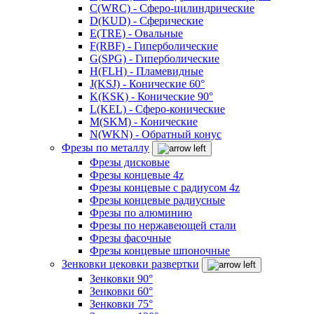
C(WRC) - Сферо-цилиндрические
D(KUD) - Сферические
E(TRE) - Овальные
F(RBF) - Гиперболические
G(SPG) - Гиперболические
H(FLH) - Пламевидные
J(KSJ) - Конические 60°
K(KSK) - Конические 90°
L(KEL) - Сферо-конические
M(SKM) - Конические
N(WKN) - Обратный конус
Фрезы по металлу
Фрезы дисковые
Фрезы концевые 4z
Фрезы концевые с радиусом 4z
Фрезы концевые радиусные
Фрезы по алюминию
Фрезы по нержавеющей стали
Фрезы фасочные
Фрезы концевые шпоночные
Зенковки цековки развертки
Зенковки 90°
Зенковки 60°
Зенковки 75°