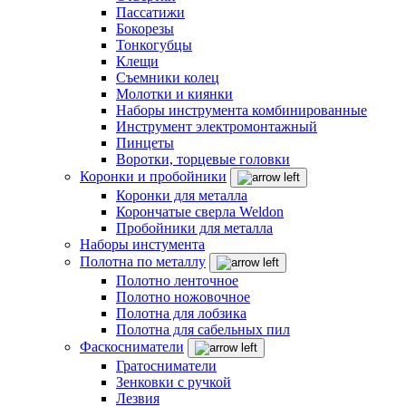
Пассатижи
Бокорезы
Тонкогубцы
Клещи
Съемники колец
Молотки и киянки
Наборы инструмента комбинированные
Инструмент электромонтажный
Пинцеты
Воротки, торцевые головки
Коронки и пробойники
Коронки для металла
Корончатые сверла Weldon
Пробойники для металла
Наборы инстумента
Полотна по металлу
Полотно ленточное
Полотно ножовочное
Полотна для лобзика
Полотна для сабельных пил
Фаскосниматели
Гратосниматели
Зенковки с ручкой
Лезвия