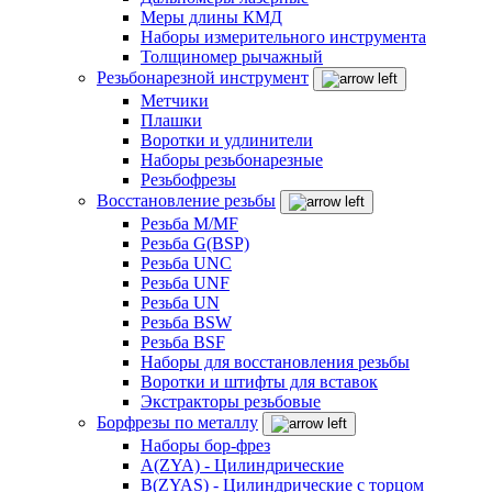
Меры длины КМД
Наборы измерительного инструмента
Толщиномер рычажный
Резьбонарезной инструмент
Метчики
Плашки
Воротки и удлинители
Наборы резьбонарезные
Резьбофрезы
Восстановление резьбы
Резьба M/MF
Резьба G(BSP)
Резьба UNC
Резьба UNF
Резьба UN
Резьба BSW
Резьба BSF
Наборы для восстановления резьбы
Воротки и штифты для вставок
Экстракторы резьбовые
Борфрезы по металлу
Наборы бор-фрез
A(ZYA) - Цилиндрические
B(ZYAS) - Цилиндрические с торцом