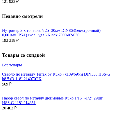
121 923 ₽
Недавно смотрели
Нутромер 3-х точечный 25 -30мм DIN863(электронный)
0,001мм IP54 (+кол., удл.) Kinex 7090-02-030
193 318 ₽
Товары со скидкой
Все товары
Сверло по металлу Terrax by Ruko 7x109/69мм DIN338 HSS-G
h8 5xD 118° 214070TX
569 ₽
Набор сверл по металлу дюймовые Ruko 1/16" -1/2" 29шт
HSS-G 118° 214851
20 462 ₽