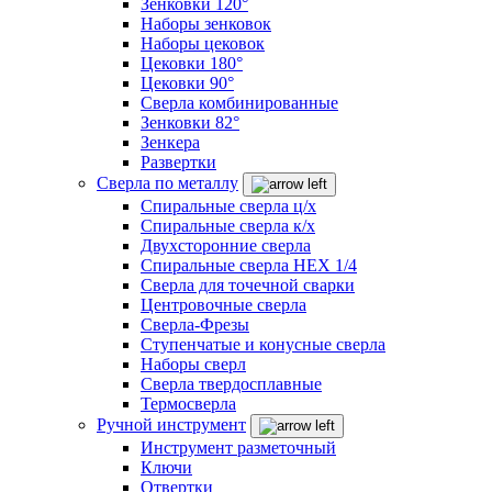
Зенковки 120°
Наборы зенковок
Наборы цековок
Цековки 180°
Цековки 90°
Сверла комбинированные
Зенковки 82°
Зенкера
Развертки
Сверла по металлу
Спиральные сверла ц/х
Спиральные сверла к/х
Двухсторонние сверла
Спиральные сверла HEX 1/4
Сверла для точечной сварки
Центровочные сверла
Сверла-Фрезы
Ступенчатые и конусные сверла
Наборы сверл
Сверла твердосплавные
Термосверла
Ручной инструмент
Инструмент разметочный
Ключи
Отвертки