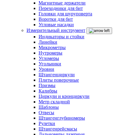
Магнитные держатели
Переходники для бит
Головки для шуруповерта
Воротки для бит
Угловые насадки
Измерительный инструмент
Индикаторы и стойки
Линейки
Микрометры
Нутромеры
Угломеры
Угольники
Уровни
Штангенциркули
Плиты поверочные
Призмы
Калибры
Циркули и кронциркули
Метр складной
Шаблоны
Отвесы
Штангенглубиномеры
Рулетки
Штангенрейсмасы
Дальномеры лазерные