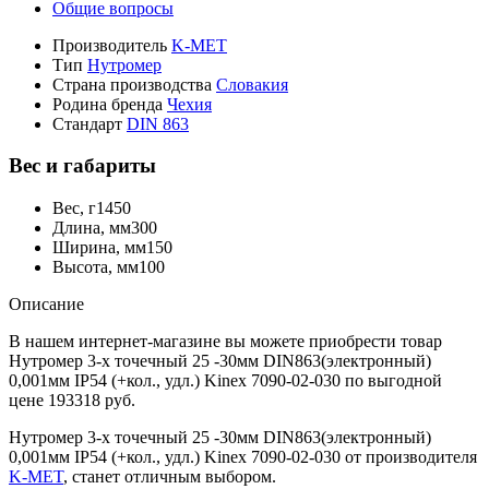
Общие вопросы
Производитель
K-MET
Тип
Нутромер
Страна производства
Словакия
Родина бренда
Чехия
Стандарт
DIN 863
Вес и габариты
Вес, г
1450
Длина, мм
300
Ширина, мм
150
Высота, мм
100
Описание
В нашем интернет-магазине вы можете приобрести товар
Нутромер 3-х точечный 25 -30мм DIN863(электронный)
0,001мм IP54 (+кол., удл.) Kinex 7090-02-030 по выгодной
цене 193318 руб.
Нутромер 3-х точечный 25 -30мм DIN863(электронный)
0,001мм IP54 (+кол., удл.) Kinex 7090-02-030 от производителя
K-MET
, станет отличным выбором.