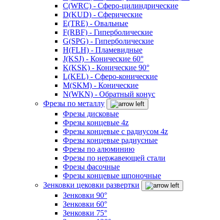
C(WRC) - Сферо-цилиндрические
D(KUD) - Сферические
E(TRE) - Овальные
F(RBF) - Гиперболические
G(SPG) - Гиперболические
H(FLH) - Пламевидные
J(KSJ) - Конические 60°
K(KSK) - Конические 90°
L(KEL) - Сферо-конические
M(SKM) - Конические
N(WKN) - Обратный конус
Фрезы по металлу
Фрезы дисковые
Фрезы концевые 4z
Фрезы концевые с радиусом 4z
Фрезы концевые радиусные
Фрезы по алюминию
Фрезы по нержавеющей стали
Фрезы фасочные
Фрезы концевые шпоночные
Зенковки цековки развертки
Зенковки 90°
Зенковки 60°
Зенковки 75°