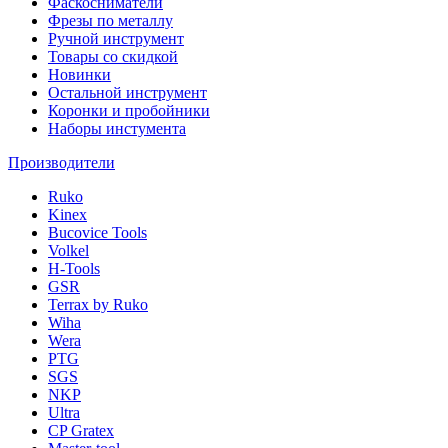
Фаскосниматели
Фрезы по металлу
Ручной инструмент
Товары со скидкой
Новинки
Остальной инструмент
Коронки и пробойники
Наборы инстумента
Производители
Ruko
Kinex
Bucovice Tools
Volkel
H-Tools
GSR
Terrax by Ruko
Wiha
Wera
PTG
SGS
NKP
Ultra
CP Gratex