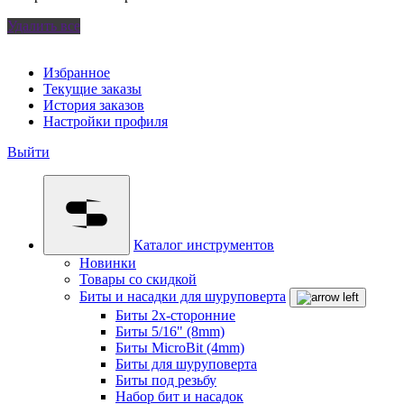
Удалить все
Избранное
Текущие заказы
История заказов
Настройки профиля
Выйти
Каталог инструментов
Новинки
Товары со скидкой
Биты и насадки для шуруповерта
Биты 2х-сторонние
Биты 5/16" (8mm)
Биты MicroBit (4mm)
Биты для шуруповерта
Биты под резьбу
Набор бит и насадок