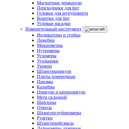
Магнитные держатели
Переходники для бит
Головки для шуруповерта
Воротки для бит
Угловые насадки
Измерительный инструмент
Индикаторы и стойки
Линейки
Микрометры
Нутромеры
Угломеры
Угольники
Уровни
Штангенциркули
Плиты поверочные
Призмы
Калибры
Циркули и кронциркули
Метр складной
Шаблоны
Отвесы
Штангенглубиномеры
Рулетки
Штангенрейсмасы
Дальномеры лазерные