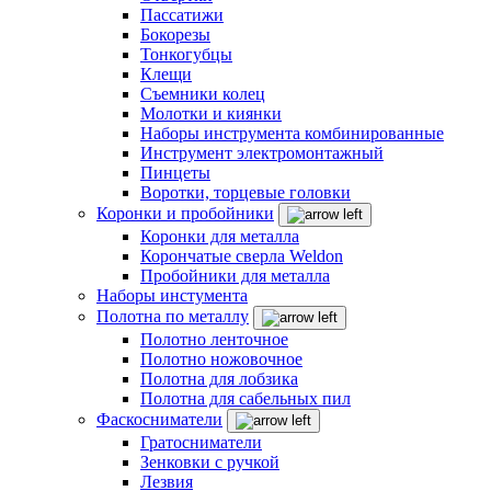
Пассатижи
Бокорезы
Тонкогубцы
Клещи
Съемники колец
Молотки и киянки
Наборы инструмента комбинированные
Инструмент электромонтажный
Пинцеты
Воротки, торцевые головки
Коронки и пробойники
Коронки для металла
Корончатые сверла Weldon
Пробойники для металла
Наборы инстумента
Полотна по металлу
Полотно ленточное
Полотно ножовочное
Полотна для лобзика
Полотна для сабельных пил
Фаскосниматели
Гратосниматели
Зенковки с ручкой
Лезвия