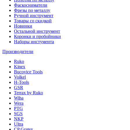
Фаскосниматели
Фрезы по металлу
Ручной инструмент
Товары со скидкой
Новинки
Остальной инструмент
Коронки и пробойники
Наборы инстумента
Производители
Ruko
Kinex
Bucovice Tools
Volkel
H-Tools
GSR
Terrax by Ruko
Wiha
Wera
PTG
SGS
NKP
Ultra
CP Gratex