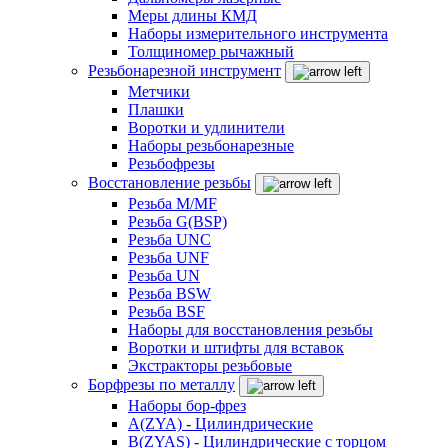
Меры длины КМД
Наборы измерительного инструмента
Толщиномер рычажный
Резьбонарезной инструмент
Метчики
Плашки
Воротки и удлинители
Наборы резьбонарезные
Резьбофрезы
Восстановление резьбы
Резьба M/MF
Резьба G(BSP)
Резьба UNC
Резьба UNF
Резьба UN
Резьба BSW
Резьба BSF
Наборы для восстановления резьбы
Воротки и штифты для вставок
Экстракторы резьбовые
Борфрезы по металлу
Наборы бор-фрез
A(ZYA) - Цилиндрические
B(ZYAS) - Цилиндрические с торцом