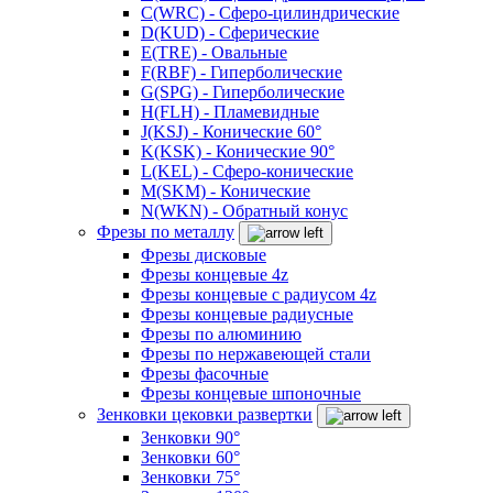
C(WRC) - Сферо-цилиндрические
D(KUD) - Сферические
E(TRE) - Овальные
F(RBF) - Гиперболические
G(SPG) - Гиперболические
H(FLH) - Пламевидные
J(KSJ) - Конические 60°
K(KSK) - Конические 90°
L(KEL) - Сферо-конические
M(SKM) - Конические
N(WKN) - Обратный конус
Фрезы по металлу
Фрезы дисковые
Фрезы концевые 4z
Фрезы концевые с радиусом 4z
Фрезы концевые радиусные
Фрезы по алюминию
Фрезы по нержавеющей стали
Фрезы фасочные
Фрезы концевые шпоночные
Зенковки цековки развертки
Зенковки 90°
Зенковки 60°
Зенковки 75°