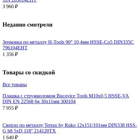
3 960 ₽
Недавно смотрели
Зенковка по металлу H-Tools 90° 10,4мм HSSE-Co5 DIN335C
796104EHT
1 356 ₽
Товары со скидкой
Все товары
Плашка с стружколомом Bucovice Tools М10х0,5 HSSE-VA
DIN EN 22568 6g 30х11мм 300104
7 955 ₽
Сверло по металлу Terrax by Ruko 12x151/101мм DIN338 HSS-
G h8 5xD 118° 214120TX
1 640 ₽