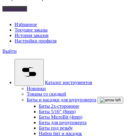
Удалить все
Избранное
Текущие заказы
История заказов
Настройки профиля
Выйти
Каталог инструментов
Новинки
Товары со скидкой
Биты и насадки для шуруповерта
Биты 2х-сторонние
Биты 5/16" (8mm)
Биты MicroBit (4mm)
Биты для шуруповерта
Биты под резьбу
Набор бит и насадок