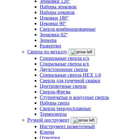
Зенковки 120°
Наборы зенковок
Наборы цековок
Цековки 180°
Цековки 90°
Сверла комбинированные
Зенковки 82°
Зенкера
Развертки
Сверла по металлу
Спиральные сверла ц/х
Спиральные сверла к/х
Двухсторонние сверла
Спиральные сверла HEX 1/4
Сверла для точечной сварки
Центровочные сверла
Сверла-Фрезы
Ступенчатые и конусные сверла
Наборы сверл
Сверла твердосплавные
Термосверла
Ручной инструмент
Инструмент разметочный
Ключи
Отвертки