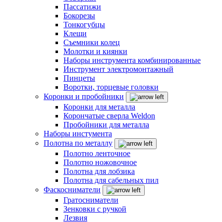
Пассатижи
Бокорезы
Тонкогубцы
Клещи
Съемники колец
Молотки и киянки
Наборы инструмента комбинированные
Инструмент электромонтажный
Пинцеты
Воротки, торцевые головки
Коронки и пробойники
Коронки для металла
Корончатые сверла Weldon
Пробойники для металла
Наборы инстумента
Полотна по металлу
Полотно ленточное
Полотно ножовочное
Полотна для лобзика
Полотна для сабельных пил
Фаскосниматели
Гратосниматели
Зенковки с ручкой
Лезвия