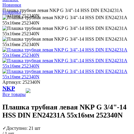
Новинки
Плашка трубная левая NKP G 3/4"-14 HSS DIN EN24231A
Новинки
55x16мм 252340N
Артикул: 252340N
NKP
Все товары
Плашка трубная левая NKP G 3/4"-14
HSS DIN EN24231A 55x16мм 252340N
✓
Доступно: 21 шт
/ 1 шт