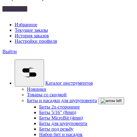
Удалить все
Избранное
Текущие заказы
История заказов
Настройки профиля
Выйти
Каталог инструментов
Новинки
Товары со скидкой
Биты и насадки для шуруповерта
Биты 2х-сторонние
Биты 5/16" (8mm)
Биты MicroBit (4mm)
Биты для шуруповерта
Биты под резьбу
Набор бит и насадок