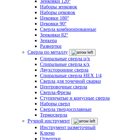
Зенковки 120°
Наборы зенковок
Наборы цековок
Цековки 180°
Цековки 90°
Сверла комбинированные
Зенковки 82°
Зенкера
Развертки
Сверла по металлу
Спиральные сверла ц/х
Спиральные сверла к/х
Двухсторонние сверла
Спиральные сверла HEX 1/4
Сверла для точечной сварки
Центровочные сверла
Сверла-Фрезы
Ступенчатые и конусные сверла
Наборы сверл
Сверла твердосплавные
Термосверла
Ручной инструмент
Инструмент разметочный
Ключи
Отвертки