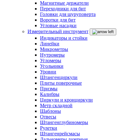
Магнитные держатели
Переходники для бит
Головки для шуруповерта
Воротки для бит
Угловые насадки
Измерительный инструмент
Индикаторы и стойки
Линейки
Микрометры
Нутромеры
Угломеры
Угольники
Уровни
Штангенциркули
Плиты поверочные
Призмы
Калибры
Циркули и кронциркули
Метр складной
Шаблоны
Отвесы
Штангенглубиномеры
Рулетки
Штангенрейсмасы
Дальномеры лазерные