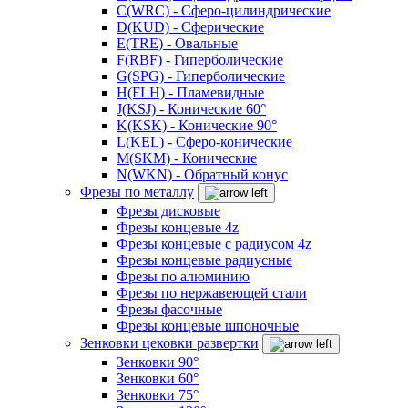
C(WRC) - Сферо-цилиндрические
D(KUD) - Сферические
E(TRE) - Овальные
F(RBF) - Гиперболические
G(SPG) - Гиперболические
H(FLH) - Пламевидные
J(KSJ) - Конические 60°
K(KSK) - Конические 90°
L(KEL) - Сферо-конические
M(SKM) - Конические
N(WKN) - Обратный конус
Фрезы по металлу
Фрезы дисковые
Фрезы концевые 4z
Фрезы концевые с радиусом 4z
Фрезы концевые радиусные
Фрезы по алюминию
Фрезы по нержавеющей стали
Фрезы фасочные
Фрезы концевые шпоночные
Зенковки цековки развертки
Зенковки 90°
Зенковки 60°
Зенковки 75°