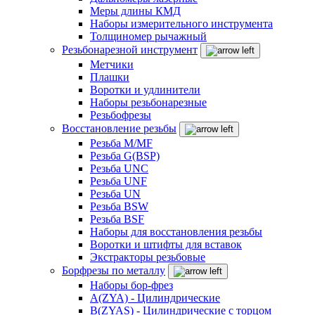
Меры длины КМД
Наборы измерительного инструмента
Толщиномер рычажный
Резьбонарезной инструмент
Метчики
Плашки
Воротки и удлинители
Наборы резьбонарезные
Резьбофрезы
Восстановление резьбы
Резьба M/MF
Резьба G(BSP)
Резьба UNC
Резьба UNF
Резьба UN
Резьба BSW
Резьба BSF
Наборы для восстановления резьбы
Воротки и штифты для вставок
Экстракторы резьбовые
Борфрезы по металлу
Наборы бор-фрез
A(ZYA) - Цилиндрические
B(ZYAS) - Цилиндрические с торцом