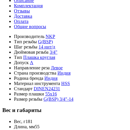
Описание
Комплектация
Отзывы
Доставка
Оплата
Общие вопросы
Производитель
NKP
Тип резьбы
G(BSP)
Шаг резьбы
14 нит/д
Дюймовая резьба
3/4"
Тип
Плашка круглая
Допуск
A
Направление реза
Левое
Страна производства
Индия
Родина бренда
Индия
Материал инструмента
HSS
Стандарт
DINEN24231
Размер плашки
55x16
Размер резьбы
G(BSP) 3/4"-14
Вес и габариты
Вес, г
181
Длина, мм
55