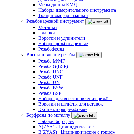
Меры длины КМД
Наборы измерительного инструмента
Толщиномер рычажный
Резьбонарезной инструмент
Метчики
Плашки
Воротки и удлинители
Наборы резьбонарезные
Резьбофрезы
Восстановление резьбы
Резьба M/MF
Резьба G(BSP)
Резьба UNC
Резьба UNF
Резьба UN
Резьба BSW
Резьба BSF
Наборы для восстановления резьбы
Воротки и штифты для вставок
Экстракторы резьбовые
Борфрезы по металлу
Наборы бор-фрез
A(ZYA) - Цилиндрические
B(ZYAS) - Цилиндрические с торцом