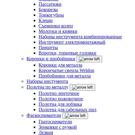
Пассатижи
Бокорезы
Тонкогубцы
Клещи
Съемники колец
Молотки и киянки
Наборы инструмента комбинированные
Инструмент электромонтажный
Пинцеты
Воротки, торцевые головки
Коронки и пробойники
Коронки для металла
Корончатые сверла Weldon
Пробойники для металла
Наборы инстумента
Полотна по металлу
Полотно ленточное
Полотно ножовочное
Полотна для лобзика
Полотна для сабельных пил
Фаскосниматели
Гратосниматели
Зенковки с ручкой
Лезвия