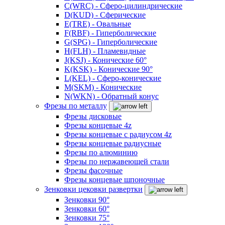
C(WRC) - Сферо-цилиндрические
D(KUD) - Сферические
E(TRE) - Овальные
F(RBF) - Гиперболические
G(SPG) - Гиперболические
H(FLH) - Пламевидные
J(KSJ) - Конические 60°
K(KSK) - Конические 90°
L(KEL) - Сферо-конические
M(SKM) - Конические
N(WKN) - Обратный конус
Фрезы по металлу
Фрезы дисковые
Фрезы концевые 4z
Фрезы концевые с радиусом 4z
Фрезы концевые радиусные
Фрезы по алюминию
Фрезы по нержавеющей стали
Фрезы фасочные
Фрезы концевые шпоночные
Зенковки цековки развертки
Зенковки 90°
Зенковки 60°
Зенковки 75°