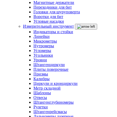
Магнитные держатели
Переходники для бит
Головки для шуруповерта
Воротки для бит
Угловые насадки
Измерительный инструмент
Индикаторы и стойки
Линейки
Микрометры
Нутромеры
Угломеры
Угольники
Уровни
Штангенциркули
Плиты поверочные
Призмы
Калибры
Циркули и кронциркули
Метр складной
Шаблоны
Отвесы
Штангенглубиномеры
Рулетки
Штангенрейсмасы
Дальномеры лазерные