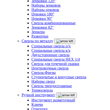
Зенковки 120°
Наборы зенковок
Наборы цековок
Цековки 180°
Цековки 90°
Сверла комбинированные
Зенковки 82°
Зенкера
Развертки
Сверла по металлу
Спиральные сверла ц/х
Спиральные сверла к/х
Двухсторонние сверла
Спиральные сверла HEX 1/4
Сверла для точечной сварки
Центровочные сверла
Сверла-Фрезы
Ступенчатые и конусные сверла
Наборы сверл
Сверла твердосплавные
Термосверла
Ручной инструмент
Инструмент разметочный
Ключи
Отвертки