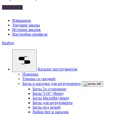
Удалить все
Избранное
Текущие заказы
История заказов
Настройки профиля
Выйти
Каталог инструментов
Новинки
Товары со скидкой
Биты и насадки для шуруповерта
Биты 2х-сторонние
Биты 5/16" (8mm)
Биты MicroBit (4mm)
Биты для шуруповерта
Биты под резьбу
Набор бит и насадок