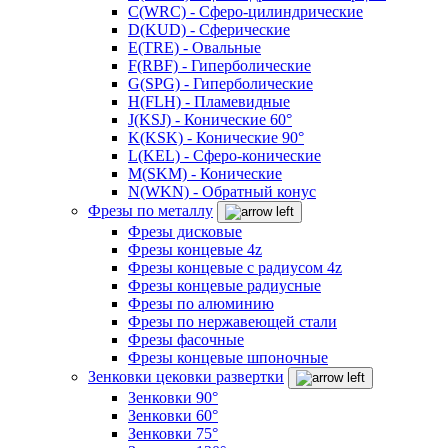
C(WRC) - Сферо-цилиндрические
D(KUD) - Сферические
E(TRE) - Овальные
F(RBF) - Гиперболические
G(SPG) - Гиперболические
H(FLH) - Пламевидные
J(KSJ) - Конические 60°
K(KSK) - Конические 90°
L(KEL) - Сферо-конические
M(SKM) - Конические
N(WKN) - Обратный конус
Фрезы по металлу
Фрезы дисковые
Фрезы концевые 4z
Фрезы концевые с радиусом 4z
Фрезы концевые радиусные
Фрезы по алюминию
Фрезы по нержавеющей стали
Фрезы фасочные
Фрезы концевые шпоночные
Зенковки цековки развертки
Зенковки 90°
Зенковки 60°
Зенковки 75°