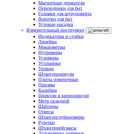
Магнитные держатели
Переходники для бит
Головки для шуруповерта
Воротки для бит
Угловые насадки
Измерительный инструмент
Индикаторы и стойки
Линейки
Микрометры
Нутромеры
Угломеры
Угольники
Уровни
Штангенциркули
Плиты поверочные
Призмы
Калибры
Циркули и кронциркули
Метр складной
Шаблоны
Отвесы
Штангенглубиномеры
Рулетки
Штангенрейсмасы
Дальномеры лазерные