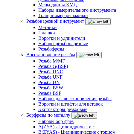
Меры длины КМД
Наборы измерительного инструмента
Толщиномер рычажный
Резьбонарезной инструмент
Метчики
Плашки
Воротки и удлинители
Наборы резьбонарезные
Резьбофрезы
Восстановление резьбы
Резьба M/MF
Резьба G(BSP)
Резьба UNC
Резьба UNF
Резьба UN
Резьба BSW
Резьба BSF
Наборы для восстановления резьбы
Воротки и штифты для вставок
Экстракторы резьбовые
Борфрезы по металлу
Наборы бор-фрез
A(ZYA) - Цилиндрические
B(ZYAS) - Цилиндрические с торцом