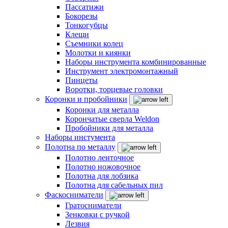
Пассатижи
Бокорезы
Тонкогубцы
Клещи
Съемники колец
Молотки и киянки
Наборы инструмента комбинированные
Инструмент электромонтажный
Пинцеты
Воротки, торцевые головки
Коронки и пробойники
Коронки для металла
Корончатые сверла Weldon
Пробойники для металла
Наборы инстумента
Полотна по металлу
Полотно ленточное
Полотно ножовочное
Полотна для лобзика
Полотна для сабельных пил
Фаскосниматели
Гратосниматели
Зенковки с ручкой
Лезвия