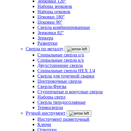
Зенковки 120°
Наборы зенковок
Наборы цековок
Цековки 180°
Цековки 90°
Сверла комбинированные
Зенковки 82°
Зенкера
Развертки
Сверла по металлу
Спиральные сверла ц/х
Спиральные сверла к/х
Двухсторонние сверла
Спиральные сверла HEX 1/4
Сверла для точечной сварки
Центровочные сверла
Сверла-Фрезы
Ступенчатые и конусные сверла
Наборы сверл
Сверла твердосплавные
Термосверла
Ручной инструмент
Инструмент разметочный
Ключи
Отвертки