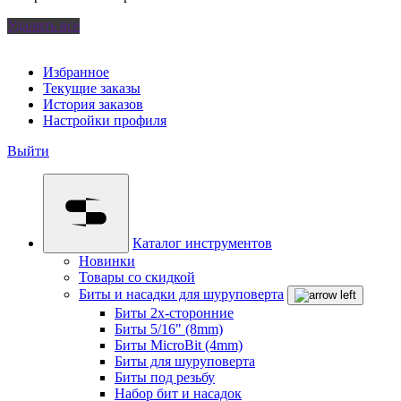
Удалить все
Избранное
Текущие заказы
История заказов
Настройки профиля
Выйти
Каталог инструментов
Новинки
Товары со скидкой
Биты и насадки для шуруповерта
Биты 2х-сторонние
Биты 5/16" (8mm)
Биты MicroBit (4mm)
Биты для шуруповерта
Биты под резьбу
Набор бит и насадок