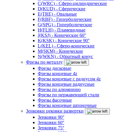
C(WRC) - Сферо-цилиндрические
D(KUD) - Сферические
E(TRE) - Овальные
F(RBF) - Гиперболические
G(SPG) - Гиперболические
H(FLH) - Пламевидные
J(KSJ) - Конические 60°
K(KSK) - Конические 90°
L(KEL) - Сферо-конические
M(SKM) - Конические
N(WKN) - Обратный конус
Фрезы по металлу
Фрезы дисковые
Фрезы концевые 4z
Фрезы концевые с радиусом 4z
Фрезы концевые радиусные
Фрезы по алюминию
Фрезы по нержавеющей стали
Фрезы фасочные
Фрезы концевые шпоночные
Зенковки цековки развертки
Зенковки 90°
Зенковки 60°
Зенковки 75°