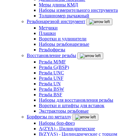
Меры длины КМД
Наборы измерительного инструмента
Толщиномер рычажный
Резьбонарезной инструмент
Метчики
Плашки
Воротки и удлинители
Наборы резьбонарезные
Резьбофрезы
Восстановление резьбы
Резьба M/MF
Резьба G(BSP)
Резьба UNC
Резьба UNF
Резьба UN
Резьба BSW
Резьба BSF
Наборы для восстановления резьбы
Воротки и штифты для вставок
Экстракторы резьбовые
Борфрезы по металлу
Наборы бор-фрез
A(ZYA) - Цилиндрические
B(ZYAS) - Цилиндрические с торцом