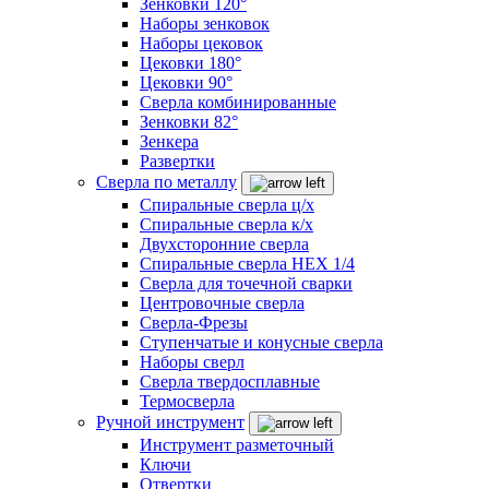
Зенковки 120°
Наборы зенковок
Наборы цековок
Цековки 180°
Цековки 90°
Сверла комбинированные
Зенковки 82°
Зенкера
Развертки
Сверла по металлу
Спиральные сверла ц/х
Спиральные сверла к/х
Двухсторонние сверла
Спиральные сверла HEX 1/4
Сверла для точечной сварки
Центровочные сверла
Сверла-Фрезы
Ступенчатые и конусные сверла
Наборы сверл
Сверла твердосплавные
Термосверла
Ручной инструмент
Инструмент разметочный
Ключи
Отвертки