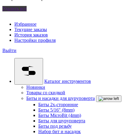
Удалить все
Избранное
Текущие заказы
История заказов
Настройки профиля
Выйти
Каталог инструментов
Новинки
Товары со скидкой
Биты и насадки для шуруповерта
Биты 2х-сторонние
Биты 5/16" (8mm)
Биты MicroBit (4mm)
Биты для шуруповерта
Биты под резьбу
Набор бит и насадок