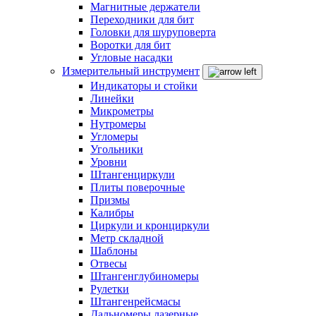
Магнитные держатели
Переходники для бит
Головки для шуруповерта
Воротки для бит
Угловые насадки
Измерительный инструмент
Индикаторы и стойки
Линейки
Микрометры
Нутромеры
Угломеры
Угольники
Уровни
Штангенциркули
Плиты поверочные
Призмы
Калибры
Циркули и кронциркули
Метр складной
Шаблоны
Отвесы
Штангенглубиномеры
Рулетки
Штангенрейсмасы
Дальномеры лазерные