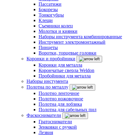
Пассатижи
Бокорезы
Тонкогубцы
Клещи
Съемники колец
Молотки и киянки
Наборы инструмента комбинированные
Инструмент электромонтажный
Пинцеты
Воротки, торцевые головки
Коронки и пробойники
Коронки для металла
Корончатые сверла Weldon
Пробойники для металла
Наборы инстумента
Полотна по металлу
Полотно ленточное
Полотно ножовочное
Полотна для лобзика
Полотна для сабельных пил
Фаскосниматели
Гратосниматели
Зенковки с ручкой
Лезвия