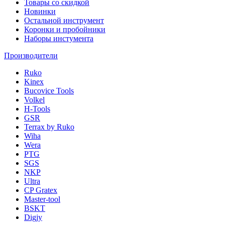
Товары со скидкой
Новинки
Остальной инструмент
Коронки и пробойники
Наборы инстумента
Производители
Ruko
Kinex
Bucovice Tools
Volkel
H-Tools
GSR
Terrax by Ruko
Wiha
Wera
PTG
SGS
NKP
Ultra
CP Gratex
Master-tool
BSKT
Digjy