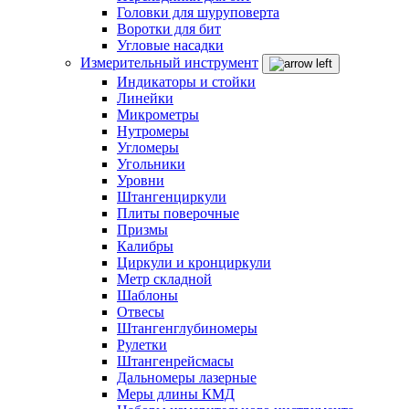
Головки для шуруповерта
Воротки для бит
Угловые насадки
Измерительный инструмент
Индикаторы и стойки
Линейки
Микрометры
Нутромеры
Угломеры
Угольники
Уровни
Штангенциркули
Плиты поверочные
Призмы
Калибры
Циркули и кронциркули
Метр складной
Шаблоны
Отвесы
Штангенглубиномеры
Рулетки
Штангенрейсмасы
Дальномеры лазерные
Меры длины КМД