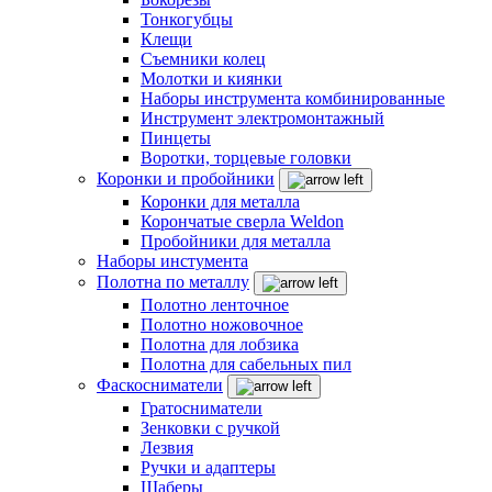
Тонкогубцы
Клещи
Съемники колец
Молотки и киянки
Наборы инструмента комбинированные
Инструмент электромонтажный
Пинцеты
Воротки, торцевые головки
Коронки и пробойники
Коронки для металла
Корончатые сверла Weldon
Пробойники для металла
Наборы инстумента
Полотна по металлу
Полотно ленточное
Полотно ножовочное
Полотна для лобзика
Полотна для сабельных пил
Фаскосниматели
Гратосниматели
Зенковки с ручкой
Лезвия
Ручки и адаптеры
Шаберы