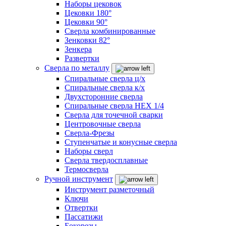
Наборы цековок
Цековки 180°
Цековки 90°
Сверла комбинированные
Зенковки 82°
Зенкера
Развертки
Сверла по металлу
Спиральные сверла ц/х
Спиральные сверла к/х
Двухсторонние сверла
Спиральные сверла HEX 1/4
Сверла для точечной сварки
Центровочные сверла
Сверла-Фрезы
Ступенчатые и конусные сверла
Наборы сверл
Сверла твердосплавные
Термосверла
Ручной инструмент
Инструмент разметочный
Ключи
Отвертки
Пассатижи
Бокорезы