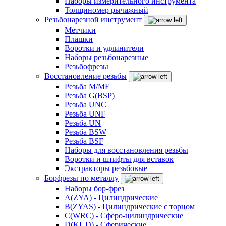
Наборы измерительного инструмента
Толщиномер рычажный
Резьбонарезной инструмент
Метчики
Плашки
Воротки и удлинители
Наборы резьбонарезные
Резьбофрезы
Восстановление резьбы
Резьба M/MF
Резьба G(BSP)
Резьба UNC
Резьба UNF
Резьба UN
Резьба BSW
Резьба BSF
Наборы для восстановления резьбы
Воротки и штифты для вставок
Экстракторы резьбовые
Борфрезы по металлу
Наборы бор-фрез
A(ZYA) - Цилиндрические
B(ZYAS) - Цилиндрические с торцом
C(WRC) - Сферо-цилиндрические
D(KUD) - Сферические