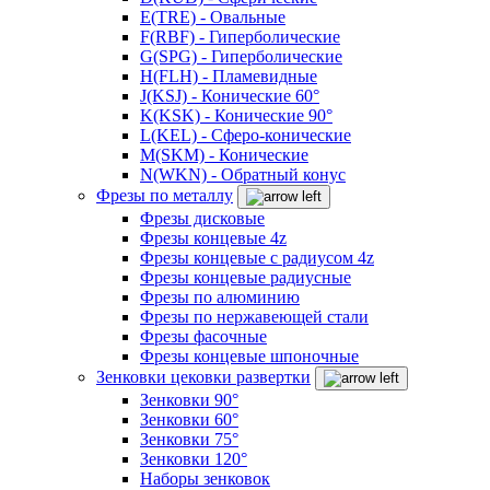
E(TRE) - Овальные
F(RBF) - Гиперболические
G(SPG) - Гиперболические
H(FLH) - Пламевидные
J(KSJ) - Конические 60°
K(KSK) - Конические 90°
L(KEL) - Сферо-конические
M(SKM) - Конические
N(WKN) - Обратный конус
Фрезы по металлу
Фрезы дисковые
Фрезы концевые 4z
Фрезы концевые с радиусом 4z
Фрезы концевые радиусные
Фрезы по алюминию
Фрезы по нержавеющей стали
Фрезы фасочные
Фрезы концевые шпоночные
Зенковки цековки развертки
Зенковки 90°
Зенковки 60°
Зенковки 75°
Зенковки 120°
Наборы зенковок