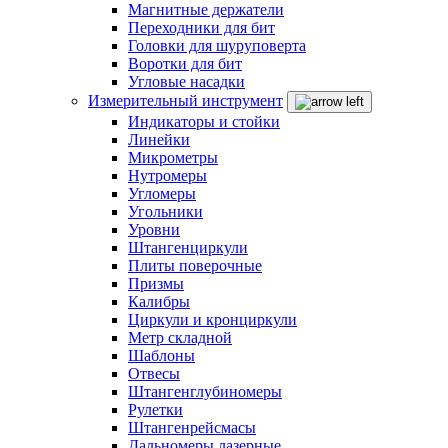
Магнитные держатели
Переходники для бит
Головки для шуруповерта
Воротки для бит
Угловые насадки
Измерительный инструмент
Индикаторы и стойки
Линейки
Микрометры
Нутромеры
Угломеры
Угольники
Уровни
Штангенциркули
Плиты поверочные
Призмы
Калибры
Циркули и кронциркули
Метр складной
Шаблоны
Отвесы
Штангенглубиномеры
Рулетки
Штангенрейсмасы
Дальномеры лазерные