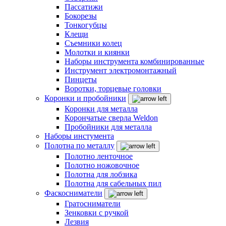
Пассатижи
Бокорезы
Тонкогубцы
Клещи
Съемники колец
Молотки и киянки
Наборы инструмента комбинированные
Инструмент электромонтажный
Пинцеты
Воротки, торцевые головки
Коронки и пробойники
Коронки для металла
Корончатые сверла Weldon
Пробойники для металла
Наборы инстумента
Полотна по металлу
Полотно ленточное
Полотно ножовочное
Полотна для лобзика
Полотна для сабельных пил
Фаскосниматели
Гратосниматели
Зенковки с ручкой
Лезвия