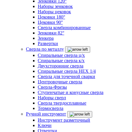
Зенковки 120°
Наборы зенковок
Наборы цековок
Цековки 180°
Цековки 90°
Сверла комбинированные
Зенковки 82°
Зенкера
Развертки
Сверла по металлу
Спиральные сверла ц/х
Спиральные сверла к/х
Двухсторонние сверла
Спиральные сверла HEX 1/4
Сверла для точечной сварки
Центровочные сверла
Сверла-Фрезы
Ступенчатые и конусные сверла
Наборы сверл
Сверла твердосплавные
Термосверла
Ручной инструмент
Инструмент разметочный
Ключи
Отвертки