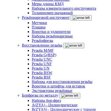
Меры длины КМД
Наборы измерительного инструмента
Толщиномер рычажный
Резьбонарезной инструмент
Метчики
Плашки
Воротки и удлинители
Наборы резьбонарезные
Резьбофрезы
Восстановление резьбы
Резьба M/MF
Резьба G(BSP)
Резьба UNC
Резьба UNF
Резьба UN
Резьба BSW
Резьба BSF
Наборы для восстановления резьбы
Воротки и штифты для вставок
Экстракторы резьбовые
Борфрезы по металлу
Наборы бор-фрез
A(ZYA) - Цилиндрические
B(ZYAS) - Цилиндрические с торцом