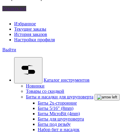
Удалить все
Избранное
Текущие заказы
История заказов
Настройки профиля
Выйти
Каталог инструментов
Новинки
Товары со скидкой
Биты и насадки для шуруповерта
Биты 2х-сторонние
Биты 5/16" (8mm)
Биты MicroBit (4mm)
Биты для шуруповерта
Биты под резьбу
Набор бит и насадок