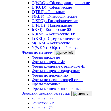
C(WRC) - Сферо-цилиндрические
D(KUD) - Сферические
E(TRE) - Овальные
F(RBF) - Гиперболические
G(SPG) - Гиперболические
H(FLH) - Пламевидные
J(KSJ) - Конические 60°
K(KSK) - Конические 90°
L(KEL) - Сферо-конические
M(SKM) - Конические
N(WKN) - Обратный конус
Фрезы по металлу
Фрезы дисковые
Фрезы концевые 4z
Фрезы концевые с радиусом 4z
Фрезы концевые радиусные
Фрезы по алюминию
Фрезы по нержавеющей стали
Фрезы фасочные
Фрезы концевые шпоночные
Зенковки цековки развертки
Зенковки 90°
Зенковки 60°
Зенковки 75°