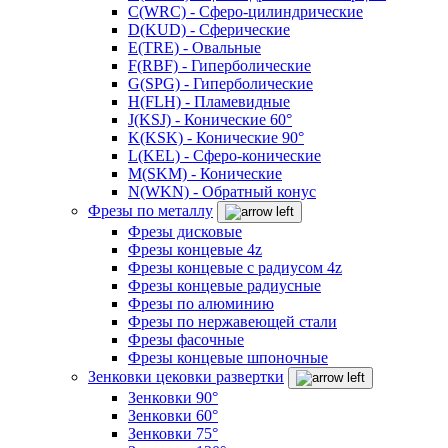
C(WRC) - Сферо-цилиндрические
D(KUD) - Сферические
E(TRE) - Овальные
F(RBF) - Гиперболические
G(SPG) - Гиперболические
H(FLH) - Пламевидные
J(KSJ) - Конические 60°
K(KSK) - Конические 90°
L(KEL) - Сферо-конические
M(SKM) - Конические
N(WKN) - Обратный конус
Фрезы по металлу
Фрезы дисковые
Фрезы концевые 4z
Фрезы концевые с радиусом 4z
Фрезы концевые радиусные
Фрезы по алюминию
Фрезы по нержавеющей стали
Фрезы фасочные
Фрезы концевые шпоночные
Зенковки цековки развертки
Зенковки 90°
Зенковки 60°
Зенковки 75°