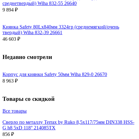
среднетвердый) Wiha 832-55 26640
9 894 ₽
Киянка Safety 80Lх840мм 3324гр (среднемягкий/очень
твердый) Wiha 832-39 26661
46 603 ₽
Недавно смотрели
Корпус для киянки Safety 50мм Wiha 829-0 26670
8 963 ₽
Товары со скидкой
Все товары
Сверло по металлу Terrax by Ruko 8,5x117/75мм DIN338 HSS-
G h8 5xD 118° 214085TX
856 ₽