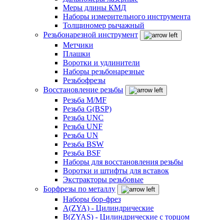
Меры длины КМД
Наборы измерительного инструмента
Толщиномер рычажный
Резьбонарезной инструмент
Метчики
Плашки
Воротки и удлинители
Наборы резьбонарезные
Резьбофрезы
Восстановление резьбы
Резьба M/MF
Резьба G(BSP)
Резьба UNC
Резьба UNF
Резьба UN
Резьба BSW
Резьба BSF
Наборы для восстановления резьбы
Воротки и штифты для вставок
Экстракторы резьбовые
Борфрезы по металлу
Наборы бор-фрез
A(ZYA) - Цилиндрические
B(ZYAS) - Цилиндрические с торцом