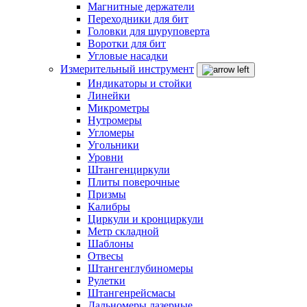
Магнитные держатели
Переходники для бит
Головки для шуруповерта
Воротки для бит
Угловые насадки
Измерительный инструмент
Индикаторы и стойки
Линейки
Микрометры
Нутромеры
Угломеры
Угольники
Уровни
Штангенциркули
Плиты поверочные
Призмы
Калибры
Циркули и кронциркули
Метр складной
Шаблоны
Отвесы
Штангенглубиномеры
Рулетки
Штангенрейсмасы
Дальномеры лазерные