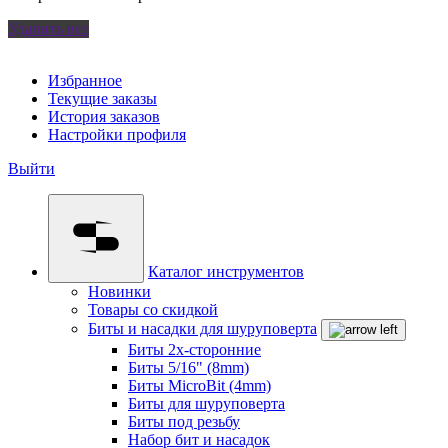
Удалить все
Избранное
Текущие заказы
История заказов
Настройки профиля
Выйти
Каталог инструментов
Новинки
Товары со скидкой
Биты и насадки для шуруповерта
Биты 2х-сторонние
Биты 5/16" (8mm)
Биты MicroBit (4mm)
Биты для шуруповерта
Биты под резьбу
Набор бит и насадок