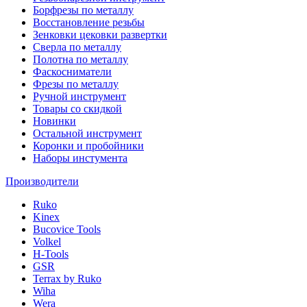
Борфрезы по металлу
Восстановление резьбы
Зенковки цековки развертки
Сверла по металлу
Полотна по металлу
Фаскосниматели
Фрезы по металлу
Ручной инструмент
Товары со скидкой
Новинки
Остальной инструмент
Коронки и пробойники
Наборы инстумента
Производители
Ruko
Kinex
Bucovice Tools
Volkel
H-Tools
GSR
Terrax by Ruko
Wiha
Wera