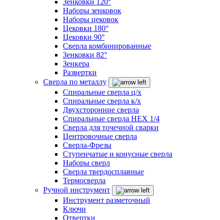
Зенковки 120°
Наборы зенковок
Наборы цековок
Цековки 180°
Цековки 90°
Сверла комбинированные
Зенковки 82°
Зенкера
Развертки
Сверла по металлу
Спиральные сверла ц/х
Спиральные сверла к/х
Двухсторонние сверла
Спиральные сверла HEX 1/4
Сверла для точечной сварки
Центровочные сверла
Сверла-Фрезы
Ступенчатые и конусные сверла
Наборы сверл
Сверла твердосплавные
Термосверла
Ручной инструмент
Инструмент разметочный
Ключи
Отвертки