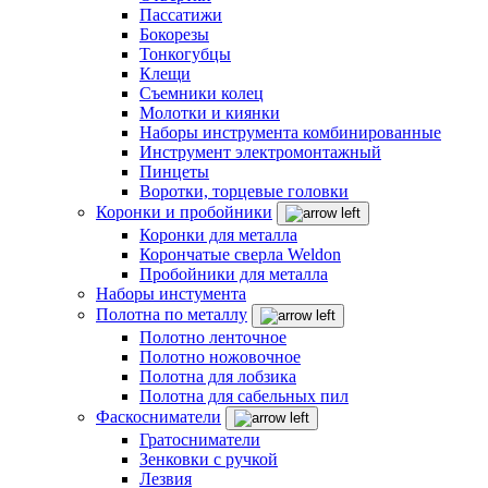
Пассатижи
Бокорезы
Тонкогубцы
Клещи
Съемники колец
Молотки и киянки
Наборы инструмента комбинированные
Инструмент электромонтажный
Пинцеты
Воротки, торцевые головки
Коронки и пробойники
Коронки для металла
Корончатые сверла Weldon
Пробойники для металла
Наборы инстумента
Полотна по металлу
Полотно ленточное
Полотно ножовочное
Полотна для лобзика
Полотна для сабельных пил
Фаскосниматели
Гратосниматели
Зенковки с ручкой
Лезвия