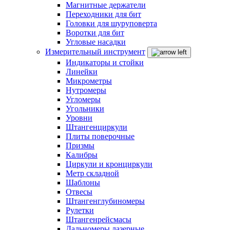
Магнитные держатели
Переходники для бит
Головки для шуруповерта
Воротки для бит
Угловые насадки
Измерительный инструмент
Индикаторы и стойки
Линейки
Микрометры
Нутромеры
Угломеры
Угольники
Уровни
Штангенциркули
Плиты поверочные
Призмы
Калибры
Циркули и кронциркули
Метр складной
Шаблоны
Отвесы
Штангенглубиномеры
Рулетки
Штангенрейсмасы
Дальномеры лазерные