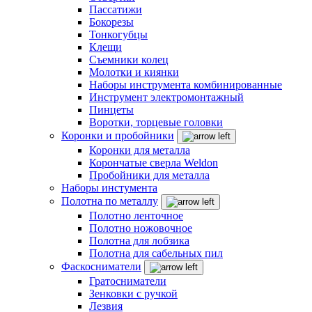
Пассатижи
Бокорезы
Тонкогубцы
Клещи
Съемники колец
Молотки и киянки
Наборы инструмента комбинированные
Инструмент электромонтажный
Пинцеты
Воротки, торцевые головки
Коронки и пробойники
Коронки для металла
Корончатые сверла Weldon
Пробойники для металла
Наборы инстумента
Полотна по металлу
Полотно ленточное
Полотно ножовочное
Полотна для лобзика
Полотна для сабельных пил
Фаскосниматели
Гратосниматели
Зенковки с ручкой
Лезвия