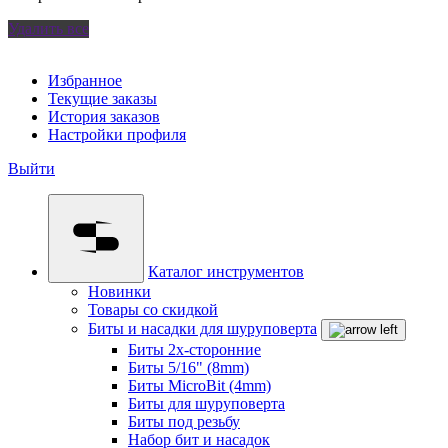
Удалить все
Избранное
Текущие заказы
История заказов
Настройки профиля
Выйти
Каталог инструментов
Новинки
Товары со скидкой
Биты и насадки для шуруповерта
Биты 2х-сторонние
Биты 5/16" (8mm)
Биты MicroBit (4mm)
Биты для шуруповерта
Биты под резьбу
Набор бит и насадок