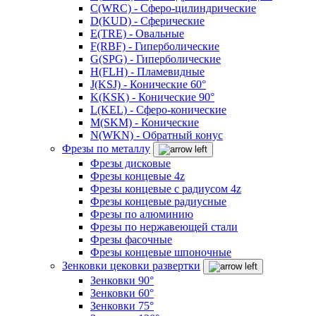
C(WRC) - Сферо-цилиндрические
D(KUD) - Сферические
E(TRE) - Овальные
F(RBF) - Гиперболические
G(SPG) - Гиперболические
H(FLH) - Пламевидные
J(KSJ) - Конические 60°
K(KSK) - Конические 90°
L(KEL) - Сферо-конические
M(SKM) - Конические
N(WKN) - Обратный конус
Фрезы по металлу
Фрезы дисковые
Фрезы концевые 4z
Фрезы концевые с радиусом 4z
Фрезы концевые радиусные
Фрезы по алюминию
Фрезы по нержавеющей стали
Фрезы фасочные
Фрезы концевые шпоночные
Зенковки цековки развертки
Зенковки 90°
Зенковки 60°
Зенковки 75°