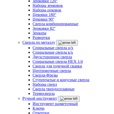
Зенковки 120°
Наборы зенковок
Наборы цековок
Цековки 180°
Цековки 90°
Сверла комбинированные
Зенковки 82°
Зенкера
Развертки
Сверла по металлу
Спиральные сверла ц/х
Спиральные сверла к/х
Двухсторонние сверла
Спиральные сверла HEX 1/4
Сверла для точечной сварки
Центровочные сверла
Сверла-Фрезы
Ступенчатые и конусные сверла
Наборы сверл
Сверла твердосплавные
Термосверла
Ручной инструмент
Инструмент разметочный
Ключи
Отвертки