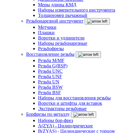
Меры длины КМД
Наборы измерительного инструмента
Толщиномер рычажный
Резьбонарезной инструмент
Метчики
Плашки
Воротки и удлинители
Наборы резьбонарезные
Резьбофрезы
Восстановление резьбы
Резьба M/MF
Резьба G(BSP)
Резьба UNC
Резьба UNF
Резьба UN
Резьба BSW
Резьба BSF
Наборы для восстановления резьбы
Воротки и штифты для вставок
Экстракторы резьбовые
Борфрезы по металлу
Наборы бор-фрез
A(ZYA) - Цилиндрические
B(ZYAS) - Цилиндрические с торцом