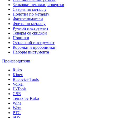
Зенковки цековки развертки
Сверла по металлу
Полотна по металлу
Фаскосниматели
Фрезы по металлу
Ручной инструмент
Товары со скидкой
Новинки
Остальной инструмент
Коронки и пробойники
Наборы инстумента
Производители
Ruko
Kinex
Bucovice Tools
Volkel
H-Tools
GSR
Terrax by Ruko
Wiha
Wera
PTG
SGS