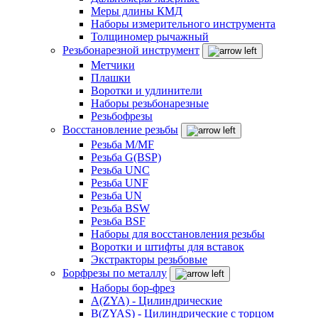
Меры длины КМД
Наборы измерительного инструмента
Толщиномер рычажный
Резьбонарезной инструмент
Метчики
Плашки
Воротки и удлинители
Наборы резьбонарезные
Резьбофрезы
Восстановление резьбы
Резьба M/MF
Резьба G(BSP)
Резьба UNC
Резьба UNF
Резьба UN
Резьба BSW
Резьба BSF
Наборы для восстановления резьбы
Воротки и штифты для вставок
Экстракторы резьбовые
Борфрезы по металлу
Наборы бор-фрез
A(ZYA) - Цилиндрические
B(ZYAS) - Цилиндрические с торцом