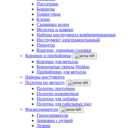
Пассатижи
Бокорезы
Тонкогубцы
Клещи
Съемники колец
Молотки и киянки
Наборы инструмента комбинированные
Инструмент электромонтажный
Пинцеты
Воротки, торцевые головки
Коронки и пробойники
Коронки для металла
Корончатые сверла Weldon
Пробойники для металла
Наборы инстумента
Полотна по металлу
Полотно ленточное
Полотно ножовочное
Полотна для лобзика
Полотна для сабельных пил
Фаскосниматели
Гратосниматели
Зенковки с ручкой
Лезвия