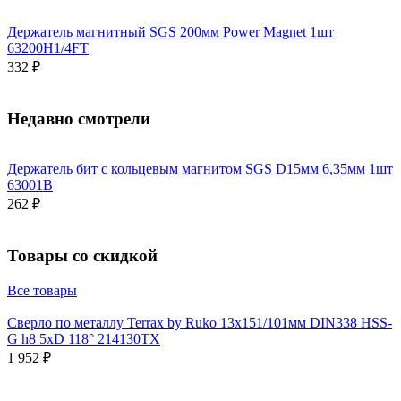
Держатель магнитный SGS 200мм Power Magnet 1шт
63200H1/4FT
332 ₽
Недавно смотрели
Держатель бит с кольцевым магнитом SGS D15мм 6,35мм 1шт
63001B
262 ₽
Товары со скидкой
Все товары
Сверло по металлу Terrax by Ruko 13x151/101мм DIN338 HSS-
G h8 5xD 118° 214130TX
1 952 ₽