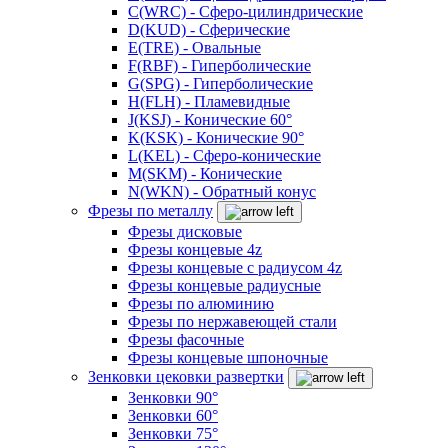
C(WRC) - Сферо-цилиндрические
D(KUD) - Сферические
E(TRE) - Овальные
F(RBF) - Гиперболические
G(SPG) - Гиперболические
H(FLH) - Пламевидные
J(KSJ) - Конические 60°
K(KSK) - Конические 90°
L(KEL) - Сферо-конические
M(SKM) - Конические
N(WKN) - Обратный конус
Фрезы по металлу
Фрезы дисковые
Фрезы концевые 4z
Фрезы концевые с радиусом 4z
Фрезы концевые радиусные
Фрезы по алюминию
Фрезы по нержавеющей стали
Фрезы фасочные
Фрезы концевые шпоночные
Зенковки цековки развертки
Зенковки 90°
Зенковки 60°
Зенковки 75°