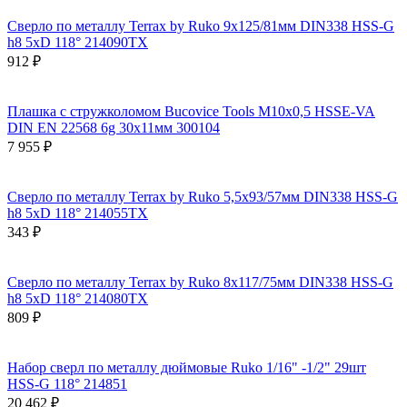
Сверло по металлу Terrax by Ruko 9x125/81мм DIN338 HSS-G
h8 5xD 118° 214090TX
912 ₽
Плашка с стружколомом Bucovice Tools М10х0,5 HSSE-VA
DIN EN 22568 6g 30х11мм 300104
7 955 ₽
Сверло по металлу Terrax by Ruko 5,5x93/57мм DIN338 HSS-G
h8 5xD 118° 214055TX
343 ₽
Сверло по металлу Terrax by Ruko 8x117/75мм DIN338 HSS-G
h8 5xD 118° 214080TX
809 ₽
Набор сверл по металлу дюймовые Ruko 1/16" -1/2" 29шт
HSS-G 118° 214851
20 462 ₽