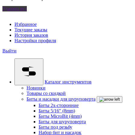
Удалить все
Избранное
Текущие заказы
История заказов
Настройки профиля
Выйти
Каталог инструментов
Новинки
Товары со скидкой
Биты и насадки для шуруповерта
Биты 2х-сторонние
Биты 5/16" (8mm)
Биты MicroBit (4mm)
Биты для шуруповерта
Биты под резьбу
Набор бит и насадок