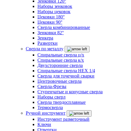
Зенковки 120°
Наборы зенковок
Наборы цековок
Цековки 180°
Цековки 90°
Сверла комбинированные
Зенковки 82°
Зенкера
Развертки
Сверла по металлу
Спиральные сверла ц/х
Спиральные сверла к/х
Двухсторонние сверла
Спиральные сверла HEX 1/4
Сверла для точечной сварки
Центровочные сверла
Сверла-Фрезы
Ступенчатые и конусные сверла
Наборы сверл
Сверла твердосплавные
Термосверла
Ручной инструмент
Инструмент разметочный
Ключи
Отвертки