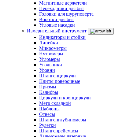
Магнитные держатели
Переходники для бит
Головки для шуруповерта
Воротки для бит
Угловые насадки
Измерительный инструмент
Индикаторы и стойки
Линейки
Микрометры
Нутромеры
Угломеры
Угольники
Уровни
Штангенциркули
Плиты поверочные
Призмы
Калибры
Циркули и кронциркули
Метр складной
Шаблоны
Отвесы
Штангенглубиномеры
Рулетки
Штангенрейсмасы
Дальномеры лазерные