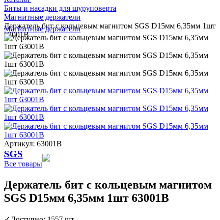
Биты и насадки для шуруповерта
Магнитные держатели
Держатель бит с кольцевым магнитом SGS D15мм 6,35мм 1шт
Магнитные держатели
63001B
Артикул: 63001B
SGS
Все товары
Держатель бит с кольцевым магнитом
SGS D15мм 6,35мм 1шт 63001B
✓
Доступно: 1557 шт