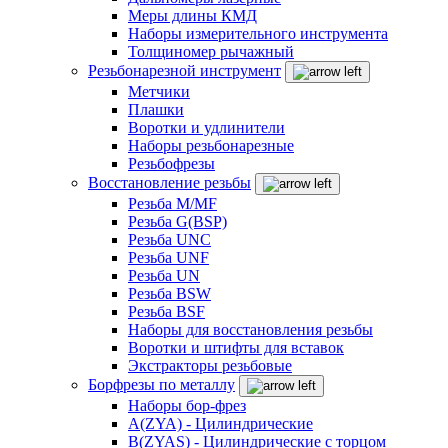
Меры длины КМД
Наборы измерительного инструмента
Толщиномер рычажный
Резьбонарезной инструмент
Метчики
Плашки
Воротки и удлинители
Наборы резьбонарезные
Резьбофрезы
Восстановление резьбы
Резьба M/MF
Резьба G(BSP)
Резьба UNC
Резьба UNF
Резьба UN
Резьба BSW
Резьба BSF
Наборы для восстановления резьбы
Воротки и штифты для вставок
Экстракторы резьбовые
Борфрезы по металлу
Наборы бор-фрез
A(ZYA) - Цилиндрические
B(ZYAS) - Цилиндрические с торцом