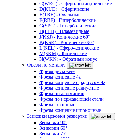
C(WRC) - Сферо-цилиндрические
D(KUD) - Сферические
E(TRE) - Овальные
F(RBF) - Гиперболические
G(SPG) - Гиперболические
H(FLH) - Пламевидные
J(KSJ) - Конические 60°
K(KSK) - Конические 90°
L(KEL) - Сферо-конические
M(SKM) - Конические
N(WKN) - Обратный конус
Фрезы по металлу
Фрезы дисковые
Фрезы концевые 4z
Фрезы концевые с радиусом 4z
Фрезы концевые радиусные
Фрезы по алюминию
Фрезы по нержавеющей стали
Фрезы фасочные
Фрезы концевые шпоночные
Зенковки цековки развертки
Зенковки 90°
Зенковки 60°
Зенковки 75°