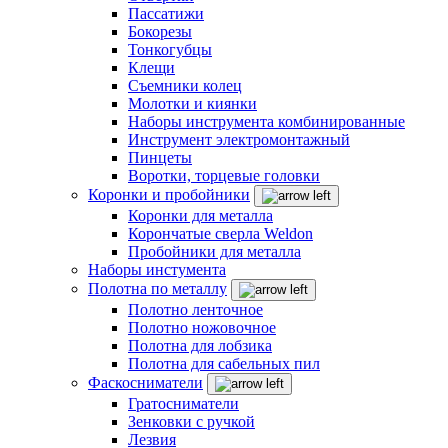
Пассатижи
Бокорезы
Тонкогубцы
Клещи
Съемники колец
Молотки и киянки
Наборы инструмента комбинированные
Инструмент электромонтажный
Пинцеты
Воротки, торцевые головки
Коронки и пробойники
Коронки для металла
Корончатые сверла Weldon
Пробойники для металла
Наборы инстумента
Полотна по металлу
Полотно ленточное
Полотно ножовочное
Полотна для лобзика
Полотна для сабельных пил
Фаскосниматели
Гратосниматели
Зенковки с ручкой
Лезвия