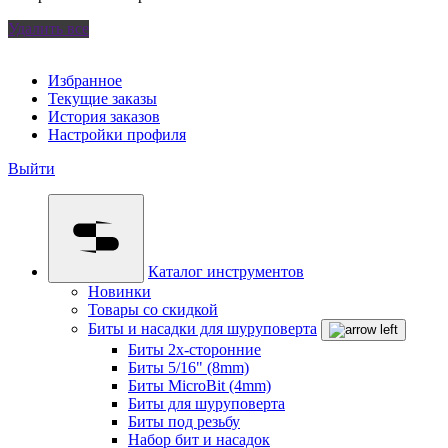
Удалить все
Избранное
Текущие заказы
История заказов
Настройки профиля
Выйти
Каталог инструментов
Новинки
Товары со скидкой
Биты и насадки для шуруповерта
Биты 2х-сторонние
Биты 5/16" (8mm)
Биты MicroBit (4mm)
Биты для шуруповерта
Биты под резьбу
Набор бит и насадок