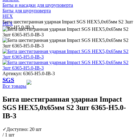
Биты и насадки для шуруповерта
Биты для шуруповерта
HEX
Бита шестигранная ударная Impact SGS HEX5,0х65мм S2 3шт
HEX
6365-H5.0-IB-3
Артикул: 6365-H5.0-IB-3
SGS
Все товары
Бита шестигранная ударная Impact
SGS HEX5,0х65мм S2 3шт 6365-H5.0-
IB-3
✓
Доступно: 20 шт
/ 1 шт