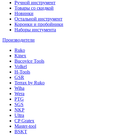
Ручной инструмент
Товары со скидкой
Новинки
Остальной инструмент
Коронки и пробойники
Наборы инстумента
Производители
Ruko
Kinex
Bucovice Tools
Volkel
H-Tools
GSR
Terrax by Ruko
Wiha
Wera
PTG
SGS
NKP
Ultra
CP Gratex
Master-tool
BSKT