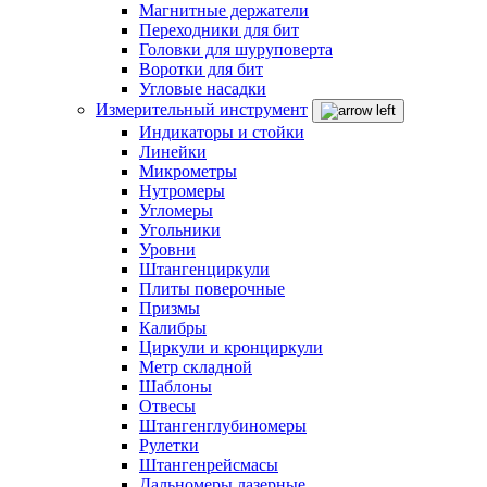
Магнитные держатели
Переходники для бит
Головки для шуруповерта
Воротки для бит
Угловые насадки
Измерительный инструмент
Индикаторы и стойки
Линейки
Микрометры
Нутромеры
Угломеры
Угольники
Уровни
Штангенциркули
Плиты поверочные
Призмы
Калибры
Циркули и кронциркули
Метр складной
Шаблоны
Отвесы
Штангенглубиномеры
Рулетки
Штангенрейсмасы
Дальномеры лазерные