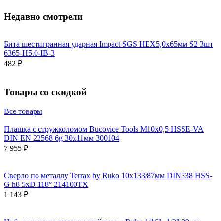
Недавно смотрели
Бита шестигранная ударная Impact SGS HEX5,0х65мм S2 3шт
6365-H5.0-IB-3
482 ₽
Товары со скидкой
Все товары
Плашка с стружколомом Bucovice Tools М10х0,5 HSSE-VA
DIN EN 22568 6g 30х11мм 300104
7 955 ₽
Сверло по металлу Terrax by Ruko 10x133/87мм DIN338 HSS-
G h8 5xD 118° 214100TX
1 143 ₽