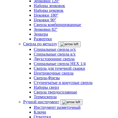
Зенковки 120°
Наборы зенковок
Наборы цековок
Цековки 180°
Цековки 90°
Сверла комбинированные
Зенковки 82°
Зенкера
Развертки
Сверла по металлу
Спиральные сверла ц/х
Спиральные сверла к/х
Двухсторонние сверла
Спиральные сверла HEX 1/4
Сверла для точечной сварки
Центровочные сверла
Сверла-Фрезы
Ступенчатые и конусные сверла
Наборы сверл
Сверла твердосплавные
Термосверла
Ручной инструмент
Инструмент разметочный
Ключи
Отвертки