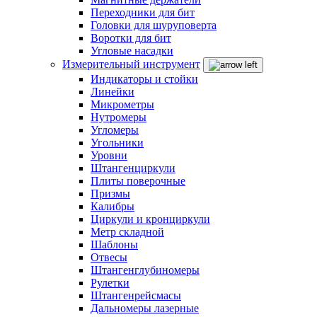
Переходники для бит
Головки для шуруповерта
Воротки для бит
Угловые насадки
Измерительный инструмент
Индикаторы и стойки
Линейки
Микрометры
Нутромеры
Угломеры
Угольники
Уровни
Штангенциркули
Плиты поверочные
Призмы
Калибры
Циркули и кронциркули
Метр складной
Шаблоны
Отвесы
Штангенглубиномеры
Рулетки
Штангенрейсмасы
Дальномеры лазерные