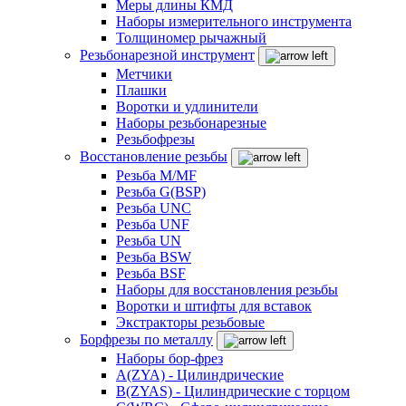
Меры длины КМД
Наборы измерительного инструмента
Толщиномер рычажный
Резьбонарезной инструмент
Метчики
Плашки
Воротки и удлинители
Наборы резьбонарезные
Резьбофрезы
Восстановление резьбы
Резьба M/MF
Резьба G(BSP)
Резьба UNC
Резьба UNF
Резьба UN
Резьба BSW
Резьба BSF
Наборы для восстановления резьбы
Воротки и штифты для вставок
Экстракторы резьбовые
Борфрезы по металлу
Наборы бор-фрез
A(ZYA) - Цилиндрические
B(ZYAS) - Цилиндрические с торцом