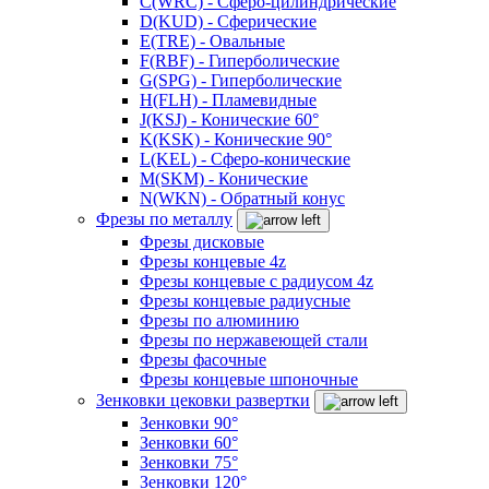
C(WRC) - Сферо-цилиндрические
D(KUD) - Сферические
E(TRE) - Овальные
F(RBF) - Гиперболические
G(SPG) - Гиперболические
H(FLH) - Пламевидные
J(KSJ) - Конические 60°
K(KSK) - Конические 90°
L(KEL) - Сферо-конические
M(SKM) - Конические
N(WKN) - Обратный конус
Фрезы по металлу
Фрезы дисковые
Фрезы концевые 4z
Фрезы концевые с радиусом 4z
Фрезы концевые радиусные
Фрезы по алюминию
Фрезы по нержавеющей стали
Фрезы фасочные
Фрезы концевые шпоночные
Зенковки цековки развертки
Зенковки 90°
Зенковки 60°
Зенковки 75°
Зенковки 120°