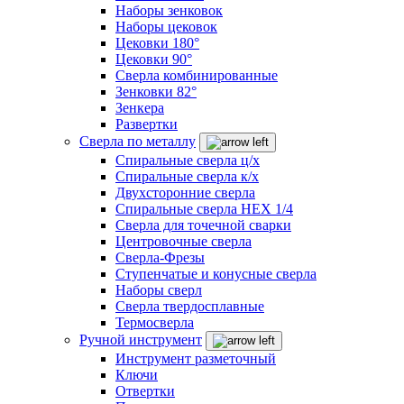
Наборы зенковок
Наборы цековок
Цековки 180°
Цековки 90°
Сверла комбинированные
Зенковки 82°
Зенкера
Развертки
Сверла по металлу
Спиральные сверла ц/х
Спиральные сверла к/х
Двухсторонние сверла
Спиральные сверла HEX 1/4
Сверла для точечной сварки
Центровочные сверла
Сверла-Фрезы
Ступенчатые и конусные сверла
Наборы сверл
Сверла твердосплавные
Термосверла
Ручной инструмент
Инструмент разметочный
Ключи
Отвертки