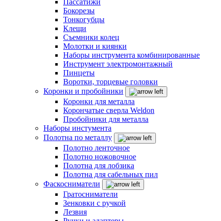
Пассатижи
Бокорезы
Тонкогубцы
Клещи
Съемники колец
Молотки и киянки
Наборы инструмента комбинированные
Инструмент электромонтажный
Пинцеты
Воротки, торцевые головки
Коронки и пробойники
Коронки для металла
Корончатые сверла Weldon
Пробойники для металла
Наборы инстумента
Полотна по металлу
Полотно ленточное
Полотно ножовочное
Полотна для лобзика
Полотна для сабельных пил
Фаскосниматели
Гратосниматели
Зенковки с ручкой
Лезвия
Ручки и адаптеры