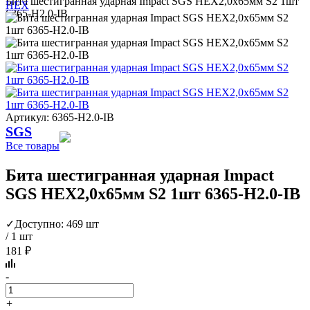
Бита шестигранная ударная Impact SGS HEX2,0х65мм S2 1шт
HEX
6365-H2.0-IB
Артикул: 6365-H2.0-IB
SGS
Все товары
Бита шестигранная ударная Impact
SGS HEX2,0х65мм S2 1шт 6365-H2.0-IB
✓
Доступно: 469 шт
/ 1 шт
181 ₽
-
+