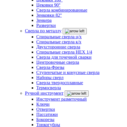
Цековки 90°
Сверла комбинированные
Зенковки 82°
Зенкера
Развертки
Сверла по металлу
Спиральные сверла ц/х
Спиральные сверла к/х
Двухсторонние сверла
Спиральные сверла HEX 1/4
Сверла для точечной сварки
Центровочные сверла
Сверла-Фрезы
Ступенчатые и конусные сверла
Наборы сверл
Сверла твердосплавные
Термосверла
Ручной инструмент
Инструмент разметочный
Ключи
Отвертки
Пассатижи
Бокорезы
Тонкогубцы