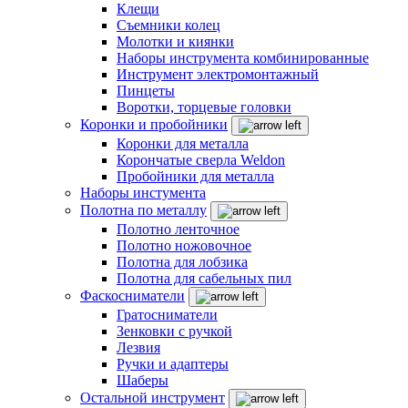
Клещи
Съемники колец
Молотки и киянки
Наборы инструмента комбинированные
Инструмент электромонтажный
Пинцеты
Воротки, торцевые головки
Коронки и пробойники
Коронки для металла
Корончатые сверла Weldon
Пробойники для металла
Наборы инстумента
Полотна по металлу
Полотно ленточное
Полотно ножовочное
Полотна для лобзика
Полотна для сабельных пил
Фаскосниматели
Гратосниматели
Зенковки с ручкой
Лезвия
Ручки и адаптеры
Шаберы
Остальной инструмент