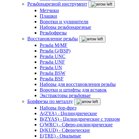
Резьбонарезной инструмент
Метчики
Плашки
Воротки и удлинители
Наборы резьбонарезные
Резьбофрезы
Восстановление резьбы
Резьба M/MF
Резьба G(BSP)
Резьба UNC
Резьба UNF
Резьба UN
Резьба BSW
Резьба BSF
Наборы для восстановления резьбы
Воротки и штифты для вставок
Экстракторы резьбовые
Борфрезы по металлу
Наборы бор-фрез
A(ZYA) - Цилиндрические
B(ZYAS) - Цилиндрические с торцом
C(WRC) - Сферо-цилиндрические
D(KUD) - Сферические
E(TRE) - Овальные