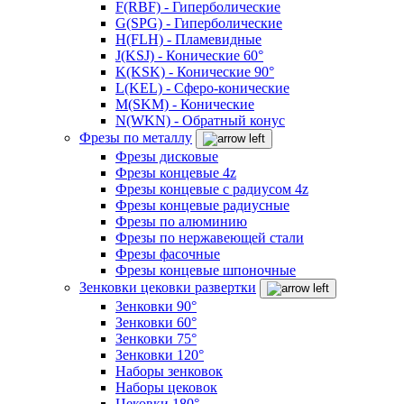
F(RBF) - Гиперболические
G(SPG) - Гиперболические
H(FLH) - Пламевидные
J(KSJ) - Конические 60°
K(KSK) - Конические 90°
L(KEL) - Сферо-конические
M(SKM) - Конические
N(WKN) - Обратный конус
Фрезы по металлу
Фрезы дисковые
Фрезы концевые 4z
Фрезы концевые с радиусом 4z
Фрезы концевые радиусные
Фрезы по алюминию
Фрезы по нержавеющей стали
Фрезы фасочные
Фрезы концевые шпоночные
Зенковки цековки развертки
Зенковки 90°
Зенковки 60°
Зенковки 75°
Зенковки 120°
Наборы зенковок
Наборы цековок
Цековки 180°