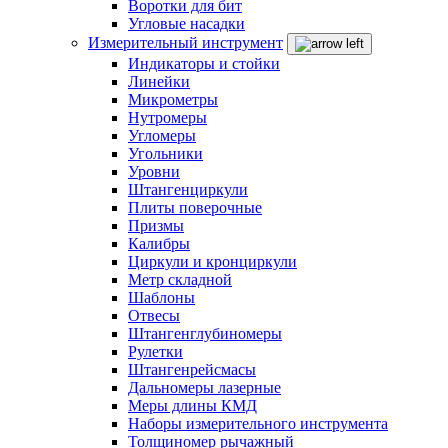
Воротки для бит
Угловые насадки
Измерительный инструмент
Индикаторы и стойки
Линейки
Микрометры
Нутромеры
Угломеры
Угольники
Уровни
Штангенциркули
Плиты поверочные
Призмы
Калибры
Циркули и кронциркули
Метр складной
Шаблоны
Отвесы
Штангенглубиномеры
Рулетки
Штангенрейсмасы
Дальномеры лазерные
Меры длины КМД
Наборы измерительного инструмента
Толщиномер рычажный