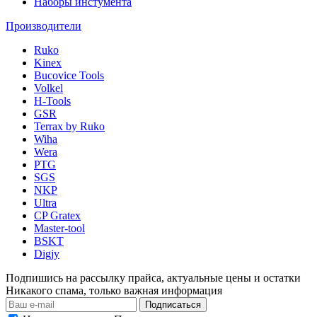
Наборы инстумента
Производители
Ruko
Kinex
Bucovice Tools
Volkel
H-Tools
GSR
Terrax by Ruko
Wiha
Wera
PTG
SGS
NKP
Ultra
CP Gratex
Master-tool
BSKT
Digjy
Подпишись на рассылку прайса, актуальные цены и остатки
Никакого спама, только важная информация
Подписаться