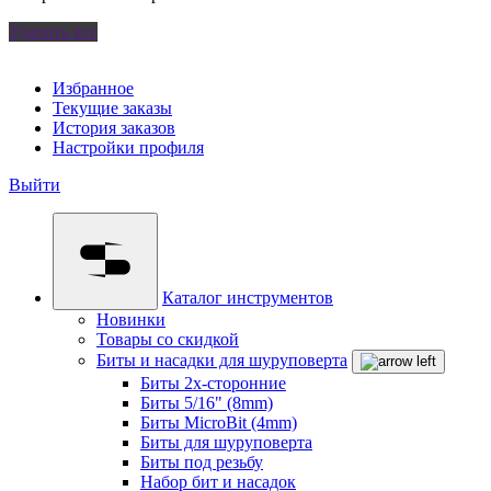
Удалить все
Избранное
Текущие заказы
История заказов
Настройки профиля
Выйти
Каталог инструментов
Новинки
Товары со скидкой
Биты и насадки для шуруповерта
Биты 2х-сторонние
Биты 5/16" (8mm)
Биты MicroBit (4mm)
Биты для шуруповерта
Биты под резьбу
Набор бит и насадок