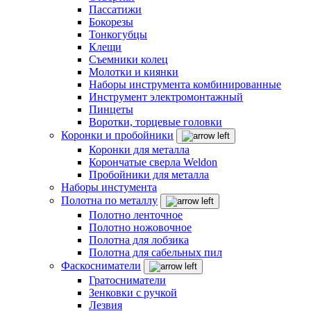
Пассатижи
Бокорезы
Тонкогубцы
Клещи
Съемники колец
Молотки и киянки
Наборы инструмента комбинированные
Инструмент электромонтажный
Пинцеты
Воротки, торцевые головки
Коронки и пробойники
Коронки для металла
Корончатые сверла Weldon
Пробойники для металла
Наборы инстумента
Полотна по металлу
Полотно ленточное
Полотно ножовочное
Полотна для лобзика
Полотна для сабельных пил
Фаскосниматели
Гратосниматели
Зенковки с ручкой
Лезвия