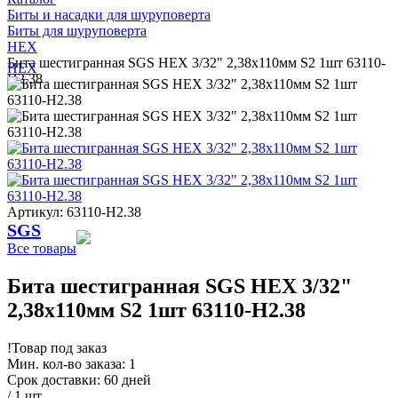
Биты и насадки для шуруповерта
Биты для шуруповерта
HEX
Бита шестигранная SGS HEX 3/32" 2,38х110мм S2 1шт 63110-
HEX
H2.38
Артикул: 63110-H2.38
SGS
Все товары
Бита шестигранная SGS HEX 3/32"
2,38х110мм S2 1шт 63110-H2.38
!
Товар под заказ
Мин. кол-во заказа: 1
Срок доставки: 60 дней
/ 1 шт