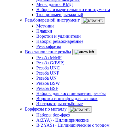
Меры длины КМД
Наборы измерительного инструмента
Толщиномер рычажный
Резьбонарезной инструмент
Метчики
Плашки
Воротки и удлинители
Наборы резьбонарезные
Резьбофрезы
Восстановление резьбы
Резьба M/MF
Резьба G(BSP)
Резьба UNC
Резьба UNF
Резьба UN
Резьба BSW
Резьба BSF
Наборы для восстановления резьбы
Воротки и штифты для вставок
Экстракторы резьбовые
Борфрезы по металлу
Наборы бор-фрез
A(ZYA) - Цилиндрические
B(ZYAS) - Цилиндрические с торцом