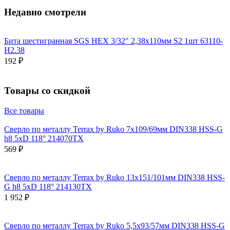
Недавно смотрели
Бита шестигранная SGS HEX 3/32" 2,38х110мм S2 1шт 63110-
H2.38
192 ₽
Товары со скидкой
Все товары
Сверло по металлу Terrax by Ruko 7x109/69мм DIN338 HSS-G
h8 5xD 118° 214070TX
569 ₽
Сверло по металлу Terrax by Ruko 13x151/101мм DIN338 HSS-
G h8 5xD 118° 214130TX
1 952 ₽
Сверло по металлу Terrax by Ruko 5,5x93/57мм DIN338 HSS-G