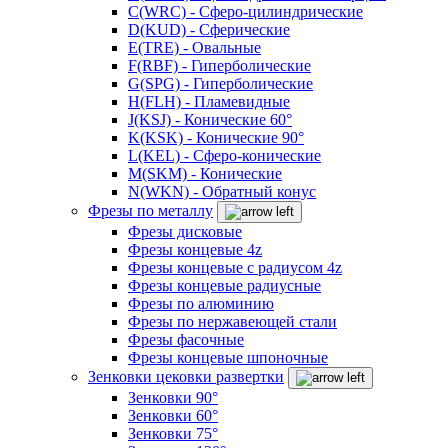
C(WRC) - Сферо-цилиндрические
D(KUD) - Сферические
E(TRE) - Овальные
F(RBF) - Гиперболические
G(SPG) - Гиперболические
H(FLH) - Пламевидные
J(KSJ) - Конические 60°
K(KSK) - Конические 90°
L(KEL) - Сферо-конические
M(SKM) - Конические
N(WKN) - Обратный конус
Фрезы по металлу
Фрезы дисковые
Фрезы концевые 4z
Фрезы концевые с радиусом 4z
Фрезы концевые радиусные
Фрезы по алюминию
Фрезы по нержавеющей стали
Фрезы фасочные
Фрезы концевые шпоночные
Зенковки цековки развертки
Зенковки 90°
Зенковки 60°
Зенковки 75°