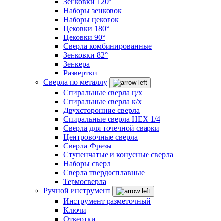
Зенковки 120°
Наборы зенковок
Наборы цековок
Цековки 180°
Цековки 90°
Сверла комбинированные
Зенковки 82°
Зенкера
Развертки
Сверла по металлу
Спиральные сверла ц/х
Спиральные сверла к/х
Двухсторонние сверла
Спиральные сверла HEX 1/4
Сверла для точечной сварки
Центровочные сверла
Сверла-Фрезы
Ступенчатые и конусные сверла
Наборы сверл
Сверла твердосплавные
Термосверла
Ручной инструмент
Инструмент разметочный
Ключи
Отвертки