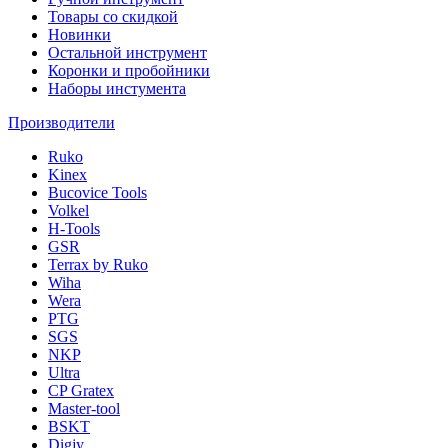
Товары со скидкой
Новинки
Остальной инструмент
Коронки и пробойники
Наборы инстумента
Производители
Ruko
Kinex
Bucovice Tools
Volkel
H-Tools
GSR
Terrax by Ruko
Wiha
Wera
PTG
SGS
NKP
Ultra
CP Gratex
Master-tool
BSKT
Digjy