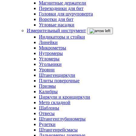
Магнитные держатели
Переходники для бит
Головки для шуруповерта
Воротки для бит
Угловые насадки
Измерительный инструмент
Индикаторы и стойки
Линейки
Микрометры
Нутромеры
Угломеры
Угольники
Уровни
Штангенциркули
Плиты поверочные
Призмы
Калибры
Циркули и кронциркули
Метр складной
Шаблоны
Отвесы
Штангенглубиномеры
Рулетки
Штангенрейсмасы
Дальномеры лазерные