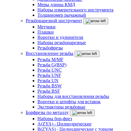
Меры длины КМД
Наборы измерительного инструмента
Толщиномер рычажный
Резьбонарезной инструмент
Метчики
Плашки
Воротки и удлинители
Наборы резьбонарезные
Резьбофрезы
Восстановление резьбы
Резьба M/MF
Резьба G(BSP)
Резьба UNC
Резьба UNF
Резьба UN
Резьба BSW
Резьба BSF
Наборы для восстановления резьбы
Воротки и штифты для вставок
Экстракторы резьбовые
Борфрезы по металлу
Наборы бор-фрез
A(ZYA) - Цилиндрические
B(ZYAS) - Цилиндрические с торцом