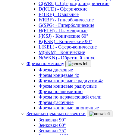
C(WRC) - Сферо-цилиндрические
D(KUD) - Сферические
E(TRE) - Овальные
F(RBF) - Гиперболические
G(SPG) - Гиперболические
H(FLH) - Пламевидные
J(KSJ) - Конические 60°
K(KSK) - Конические 90°
L(KEL) - Сферо-конические
M(SKM) - Конические
N(WKN) - Обратный конус
Фрезы по металлу
Фрезы дисковые
Фрезы концевые 4z
Фрезы концевые с радиусом 4z
Фрезы концевые радиусные
Фрезы по алюминию
Фрезы по нержавеющей стали
Фрезы фасочные
Фрезы концевые шпоночные
Зенковки цековки развертки
Зенковки 90°
Зенковки 60°
Зенковки 75°