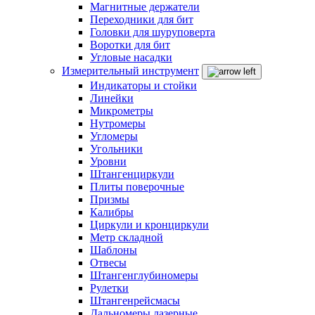
Магнитные держатели
Переходники для бит
Головки для шуруповерта
Воротки для бит
Угловые насадки
Измерительный инструмент
Индикаторы и стойки
Линейки
Микрометры
Нутромеры
Угломеры
Угольники
Уровни
Штангенциркули
Плиты поверочные
Призмы
Калибры
Циркули и кронциркули
Метр складной
Шаблоны
Отвесы
Штангенглубиномеры
Рулетки
Штангенрейсмасы
Дальномеры лазерные