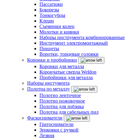
Пассатижи
Бокорезы
Тонкогубцы
Клещи
Съемники колец
Молотки и киянки
Наборы инструмента комбинированные
Инструмент электромонтажный
Пинцеты
Воротки, торцевые головки
Коронки и пробойники
Коронки для металла
Корончатые сверла Weldon
Пробойники для металла
Наборы инстумента
Полотна по металлу
Полотно ленточное
Полотно ножовочное
Полотна для лобзика
Полотна для сабельных пил
Фаскосниматели
Гратосниматели
Зенковки с ручкой
Лезвия