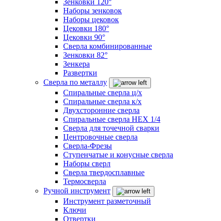
Зенковки 120°
Наборы зенковок
Наборы цековок
Цековки 180°
Цековки 90°
Сверла комбинированные
Зенковки 82°
Зенкера
Развертки
Сверла по металлу
Спиральные сверла ц/х
Спиральные сверла к/х
Двухсторонние сверла
Спиральные сверла HEX 1/4
Сверла для точечной сварки
Центровочные сверла
Сверла-Фрезы
Ступенчатые и конусные сверла
Наборы сверл
Сверла твердосплавные
Термосверла
Ручной инструмент
Инструмент разметочный
Ключи
Отвертки