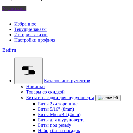
Удалить все
Избранное
Текущие заказы
История заказов
Настройки профиля
Выйти
Каталог инструментов
Новинки
Товары со скидкой
Биты и насадки для шуруповерта
Биты 2х-сторонние
Биты 5/16" (8mm)
Биты MicroBit (4mm)
Биты для шуруповерта
Биты под резьбу
Набор бит и насадок