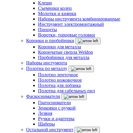
Клещи
Съемники колец
Молотки и киянки
Наборы инструмента комбинированные
Инструмент электромонтажный
Пинцеты
Воротки, торцевые головки
Коронки и пробойники
Коронки для металла
Корончатые сверла Weldon
Пробойники для металла
Наборы инстумента
Полотна по металлу
Полотно ленточное
Полотно ножовочное
Полотна для лобзика
Полотна для сабельных пил
Фаскосниматели
Гратосниматели
Зенковки с ручкой
Лезвия
Ручки и адаптеры
Шаберы
Остальной инструмент