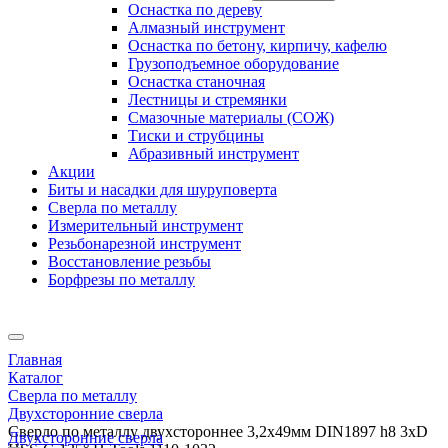
Оснастка по дереву
Алмазный инструмент
Оснастка по бетону, кирпичу, кафелю
Грузоподъемное оборудование
Оснастка станочная
Лестницы и стремянки
Смазочные материалы (СОЖ)
Тиски и струбцины
Абразивный инструмент
Акции
Биты и насадки для шуруповерта
Сверла по металлу
Измерительный инструмент
Резьбонарезной инструмент
Восстановление резьбы
Борфрезы по металлу
Главная
Каталог
Сверла по металлу
Двухсторонние сверла
Сверло по металлу двухстороннее 3,2x49мм DIN1897 h8 3xD
Двухсторонние сверла