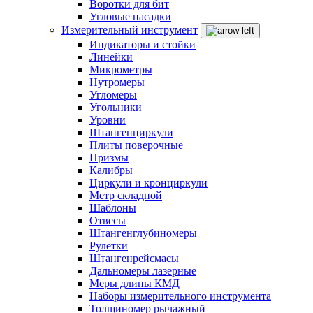
Воротки для бит
Угловые насадки
Измерительный инструмент
Индикаторы и стойки
Линейки
Микрометры
Нутромеры
Угломеры
Угольники
Уровни
Штангенциркули
Плиты поверочные
Призмы
Калибры
Циркули и кронциркули
Метр складной
Шаблоны
Отвесы
Штангенглубиномеры
Рулетки
Штангенрейсмасы
Дальномеры лазерные
Меры длины КМД
Наборы измерительного инструмента
Толщиномер рычажный