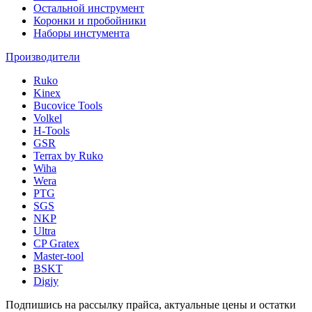
Остальной инструмент
Коронки и пробойники
Наборы инстумента
Производители
Ruko
Kinex
Bucovice Tools
Volkel
H-Tools
GSR
Terrax by Ruko
Wiha
Wera
PTG
SGS
NKP
Ultra
CP Gratex
Master-tool
BSKT
Digjy
Подпишись на рассылку прайса, актуальные цены и остатки