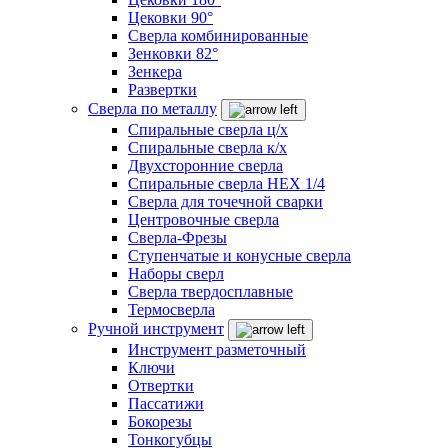
Цековки 90°
Сверла комбинированные
Зенковки 82°
Зенкера
Развертки
Сверла по металлу
Спиральные сверла ц/х
Спиральные сверла к/х
Двухсторонние сверла
Спиральные сверла HEX 1/4
Сверла для точечной сварки
Центровочные сверла
Сверла-Фрезы
Ступенчатые и конусные сверла
Наборы сверл
Сверла твердосплавные
Термосверла
Ручной инструмент
Инструмент разметочный
Ключи
Отвертки
Пассатижи
Бокорезы
Тонкогубцы