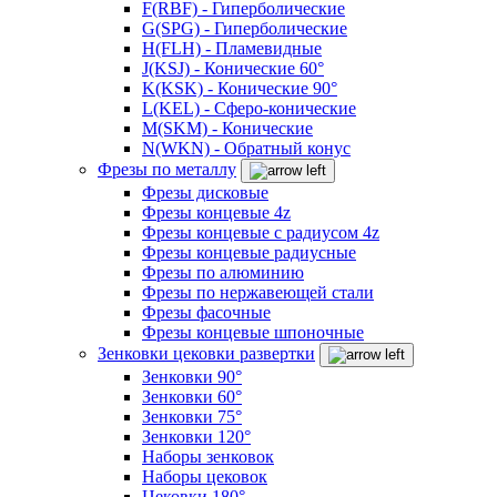
F(RBF) - Гиперболические
G(SPG) - Гиперболические
H(FLH) - Пламевидные
J(KSJ) - Конические 60°
K(KSK) - Конические 90°
L(KEL) - Сферо-конические
M(SKM) - Конические
N(WKN) - Обратный конус
Фрезы по металлу
Фрезы дисковые
Фрезы концевые 4z
Фрезы концевые с радиусом 4z
Фрезы концевые радиусные
Фрезы по алюминию
Фрезы по нержавеющей стали
Фрезы фасочные
Фрезы концевые шпоночные
Зенковки цековки развертки
Зенковки 90°
Зенковки 60°
Зенковки 75°
Зенковки 120°
Наборы зенковок
Наборы цековок
Цековки 180°