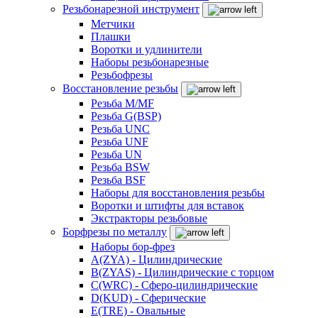
Резьбонарезной инструмент
Метчики
Плашки
Воротки и удлинители
Наборы резьбонарезные
Резьбофрезы
Восстановление резьбы
Резьба M/MF
Резьба G(BSP)
Резьба UNC
Резьба UNF
Резьба UN
Резьба BSW
Резьба BSF
Наборы для восстановления резьбы
Воротки и штифты для вставок
Экстракторы резьбовые
Борфрезы по металлу
Наборы бор-фрез
A(ZYA) - Цилиндрические
B(ZYAS) - Цилиндрические с торцом
C(WRC) - Сферо-цилиндрические
D(KUD) - Сферические
E(TRE) - Овальные