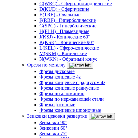
C(WRC) - Сферо-цилиндрические
D(KUD) - Сферические
E(TRE) - Овальные
F(RBF) - Гиперболические
G(SPG) - Гиперболические
H(FLH) - Пламевидные
J(KSJ) - Конические 60°
K(KSK) - Конические 90°
L(KEL) - Сферо-конические
M(SKM) - Конические
N(WKN) - Обратный конус
Фрезы по металлу
Фрезы дисковые
Фрезы концевые 4z
Фрезы концевые с радиусом 4z
Фрезы концевые радиусные
Фрезы по алюминию
Фрезы по нержавеющей стали
Фрезы фасочные
Фрезы концевые шпоночные
Зенковки цековки развертки
Зенковки 90°
Зенковки 60°
Зенковки 75°