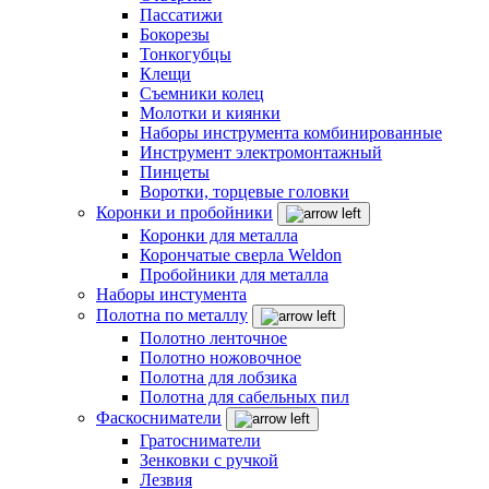
Пассатижи
Бокорезы
Тонкогубцы
Клещи
Съемники колец
Молотки и киянки
Наборы инструмента комбинированные
Инструмент электромонтажный
Пинцеты
Воротки, торцевые головки
Коронки и пробойники
Коронки для металла
Корончатые сверла Weldon
Пробойники для металла
Наборы инстумента
Полотна по металлу
Полотно ленточное
Полотно ножовочное
Полотна для лобзика
Полотна для сабельных пил
Фаскосниматели
Гратосниматели
Зенковки с ручкой
Лезвия