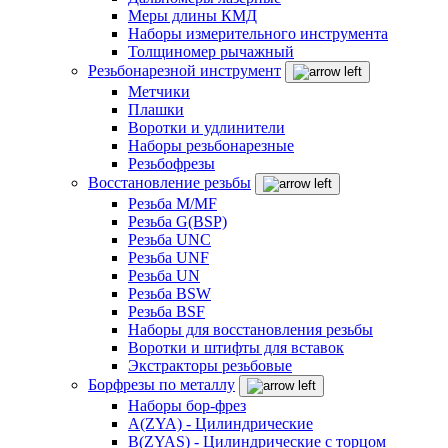
Меры длины КМД
Наборы измерительного инструмента
Толщиномер рычажный
Резьбонарезной инструмент
Метчики
Плашки
Воротки и удлинители
Наборы резьбонарезные
Резьбофрезы
Восстановление резьбы
Резьба M/MF
Резьба G(BSP)
Резьба UNC
Резьба UNF
Резьба UN
Резьба BSW
Резьба BSF
Наборы для восстановления резьбы
Воротки и штифты для вставок
Экстракторы резьбовые
Борфрезы по металлу
Наборы бор-фрез
A(ZYA) - Цилиндрические
B(ZYAS) - Цилиндрические с торцом