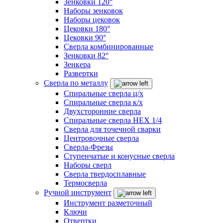
Зенковки 120°
Наборы зенковок
Наборы цековок
Цековки 180°
Цековки 90°
Сверла комбинированные
Зенковки 82°
Зенкера
Развертки
Сверла по металлу
Спиральные сверла ц/х
Спиральные сверла к/х
Двухсторонние сверла
Спиральные сверла HEX 1/4
Сверла для точечной сварки
Центровочные сверла
Сверла-Фрезы
Ступенчатые и конусные сверла
Наборы сверл
Сверла твердосплавные
Термосверла
Ручной инструмент
Инструмент разметочный
Ключи
Отвертки