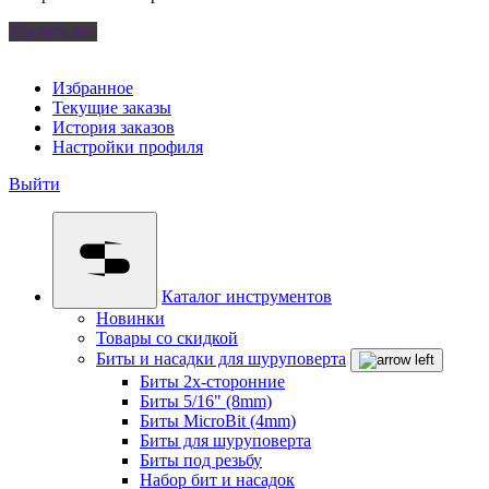
Удалить все
Избранное
Текущие заказы
История заказов
Настройки профиля
Выйти
Каталог инструментов
Новинки
Товары со скидкой
Биты и насадки для шуруповерта
Биты 2х-сторонние
Биты 5/16" (8mm)
Биты MicroBit (4mm)
Биты для шуруповерта
Биты под резьбу
Набор бит и насадок