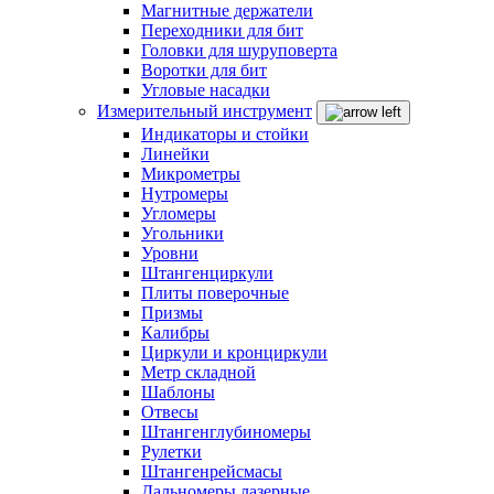
Магнитные держатели
Переходники для бит
Головки для шуруповерта
Воротки для бит
Угловые насадки
Измерительный инструмент
Индикаторы и стойки
Линейки
Микрометры
Нутромеры
Угломеры
Угольники
Уровни
Штангенциркули
Плиты поверочные
Призмы
Калибры
Циркули и кронциркули
Метр складной
Шаблоны
Отвесы
Штангенглубиномеры
Рулетки
Штангенрейсмасы
Дальномеры лазерные