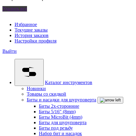
Удалить все
Избранное
Текущие заказы
История заказов
Настройки профиля
Выйти
Каталог инструментов
Новинки
Товары со скидкой
Биты и насадки для шуруповерта
Биты 2х-сторонние
Биты 5/16" (8mm)
Биты MicroBit (4mm)
Биты для шуруповерта
Биты под резьбу
Набор бит и насадок