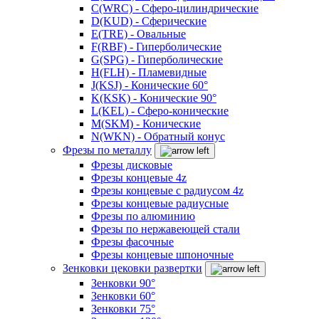
C(WRC) - Сферо-цилиндрические
D(KUD) - Сферические
E(TRE) - Овальные
F(RBF) - Гиперболические
G(SPG) - Гиперболические
H(FLH) - Пламевидные
J(KSJ) - Конические 60°
K(KSK) - Конические 90°
L(KEL) - Сферо-конические
M(SKM) - Конические
N(WKN) - Обратный конус
Фрезы по металлу
Фрезы дисковые
Фрезы концевые 4z
Фрезы концевые с радиусом 4z
Фрезы концевые радиусные
Фрезы по алюминию
Фрезы по нержавеющей стали
Фрезы фасочные
Фрезы концевые шпоночные
Зенковки цековки развертки
Зенковки 90°
Зенковки 60°
Зенковки 75°