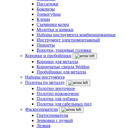
Пассатижи
Бокорезы
Тонкогубцы
Клещи
Съемники колец
Молотки и киянки
Наборы инструмента комбинированные
Инструмент электромонтажный
Пинцеты
Воротки, торцевые головки
Коронки и пробойники
Коронки для металла
Корончатые сверла Weldon
Пробойники для металла
Наборы инстумента
Полотна по металлу
Полотно ленточное
Полотно ножовочное
Полотна для лобзика
Полотна для сабельных пил
Фаскосниматели
Гратосниматели
Зенковки с ручкой
Лезвия