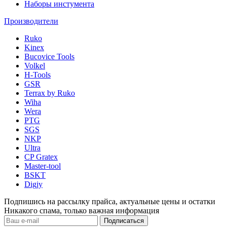
Наборы инстумента
Производители
Ruko
Kinex
Bucovice Tools
Volkel
H-Tools
GSR
Terrax by Ruko
Wiha
Wera
PTG
SGS
NKP
Ultra
CP Gratex
Master-tool
BSKT
Digjy
Подпишись на рассылку прайса, актуальные цены и остатки
Никакого спама, только важная информация
Подписаться