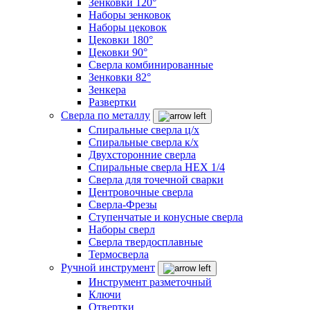
Зенковки 120°
Наборы зенковок
Наборы цековок
Цековки 180°
Цековки 90°
Сверла комбинированные
Зенковки 82°
Зенкера
Развертки
Сверла по металлу
Спиральные сверла ц/х
Спиральные сверла к/х
Двухсторонние сверла
Спиральные сверла HEX 1/4
Сверла для точечной сварки
Центровочные сверла
Сверла-Фрезы
Ступенчатые и конусные сверла
Наборы сверл
Сверла твердосплавные
Термосверла
Ручной инструмент
Инструмент разметочный
Ключи
Отвертки