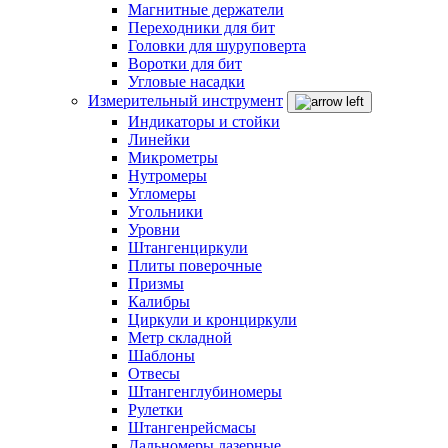
Магнитные держатели
Переходники для бит
Головки для шуруповерта
Воротки для бит
Угловые насадки
Измерительный инструмент
Индикаторы и стойки
Линейки
Микрометры
Нутромеры
Угломеры
Угольники
Уровни
Штангенциркули
Плиты поверочные
Призмы
Калибры
Циркули и кронциркули
Метр складной
Шаблоны
Отвесы
Штангенглубиномеры
Рулетки
Штангенрейсмасы
Дальномеры лазерные