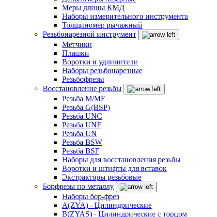
Меры длины КМД
Наборы измерительного инструмента
Толщиномер рычажный
Резьбонарезной инструмент
Метчики
Плашки
Воротки и удлинители
Наборы резьбонарезные
Резьбофрезы
Восстановление резьбы
Резьба M/MF
Резьба G(BSP)
Резьба UNC
Резьба UNF
Резьба UN
Резьба BSW
Резьба BSF
Наборы для восстановления резьбы
Воротки и штифты для вставок
Экстракторы резьбовые
Борфрезы по металлу
Наборы бор-фрез
A(ZYA) - Цилиндрические
B(ZYAS) - Цилиндрические с торцом