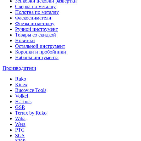
Зенковки цековки развертки
Сверла по металлу
Полотна по металлу
Фаскосниматели
Фрезы по металлу
Ручной инструмент
Товары со скидкой
Новинки
Остальной инструмент
Коронки и пробойники
Наборы инстумента
Производители
Ruko
Kinex
Bucovice Tools
Volkel
H-Tools
GSR
Terrax by Ruko
Wiha
Wera
PTG
SGS