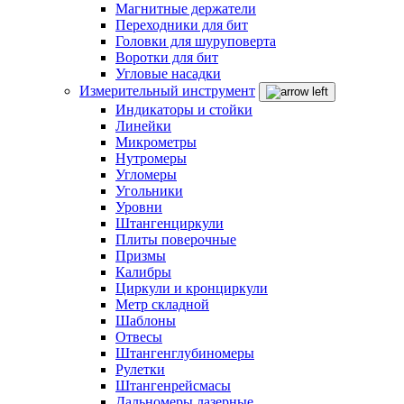
Магнитные держатели
Переходники для бит
Головки для шуруповерта
Воротки для бит
Угловые насадки
Измерительный инструмент
Индикаторы и стойки
Линейки
Микрометры
Нутромеры
Угломеры
Угольники
Уровни
Штангенциркули
Плиты поверочные
Призмы
Калибры
Циркули и кронциркули
Метр складной
Шаблоны
Отвесы
Штангенглубиномеры
Рулетки
Штангенрейсмасы
Дальномеры лазерные