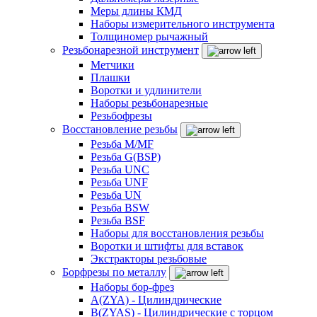
Меры длины КМД
Наборы измерительного инструмента
Толщиномер рычажный
Резьбонарезной инструмент
Метчики
Плашки
Воротки и удлинители
Наборы резьбонарезные
Резьбофрезы
Восстановление резьбы
Резьба M/MF
Резьба G(BSP)
Резьба UNC
Резьба UNF
Резьба UN
Резьба BSW
Резьба BSF
Наборы для восстановления резьбы
Воротки и штифты для вставок
Экстракторы резьбовые
Борфрезы по металлу
Наборы бор-фрез
A(ZYA) - Цилиндрические
B(ZYAS) - Цилиндрические с торцом