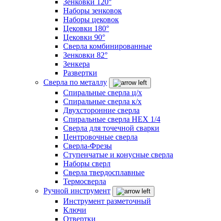
Зенковки 120°
Наборы зенковок
Наборы цековок
Цековки 180°
Цековки 90°
Сверла комбинированные
Зенковки 82°
Зенкера
Развертки
Сверла по металлу
Спиральные сверла ц/х
Спиральные сверла к/х
Двухсторонние сверла
Спиральные сверла HEX 1/4
Сверла для точечной сварки
Центровочные сверла
Сверла-Фрезы
Ступенчатые и конусные сверла
Наборы сверл
Сверла твердосплавные
Термосверла
Ручной инструмент
Инструмент разметочный
Ключи
Отвертки