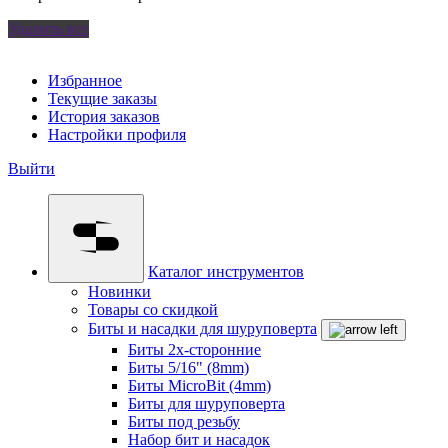
Удалить все
Избранное
Текущие заказы
История заказов
Настройки профиля
Выйти
Каталог инструментов
Новинки
Товары со скидкой
Биты и насадки для шуруповерта
Биты 2х-сторонние
Биты 5/16" (8mm)
Биты MicroBit (4mm)
Биты для шуруповерта
Биты под резьбу
Набор бит и насадок