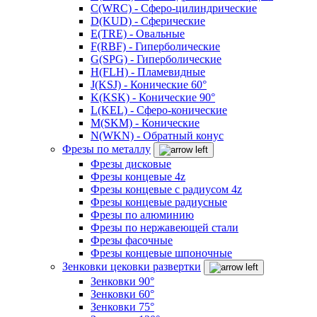
C(WRC) - Сферо-цилиндрические
D(KUD) - Сферические
E(TRE) - Овальные
F(RBF) - Гиперболические
G(SPG) - Гиперболические
H(FLH) - Пламевидные
J(KSJ) - Конические 60°
K(KSK) - Конические 90°
L(KEL) - Сферо-конические
M(SKM) - Конические
N(WKN) - Обратный конус
Фрезы по металлу
Фрезы дисковые
Фрезы концевые 4z
Фрезы концевые с радиусом 4z
Фрезы концевые радиусные
Фрезы по алюминию
Фрезы по нержавеющей стали
Фрезы фасочные
Фрезы концевые шпоночные
Зенковки цековки развертки
Зенковки 90°
Зенковки 60°
Зенковки 75°