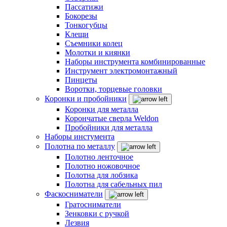
Пассатижи
Бокорезы
Тонкогубцы
Клещи
Съемники колец
Молотки и киянки
Наборы инструмента комбинированные
Инструмент электромонтажный
Пинцеты
Воротки, торцевые головки
Коронки и пробойники
Коронки для металла
Корончатые сверла Weldon
Пробойники для металла
Наборы инстумента
Полотна по металлу
Полотно ленточное
Полотно ножовочное
Полотна для лобзика
Полотна для сабельных пил
Фаскосниматели
Гратосниматели
Зенковки с ручкой
Лезвия