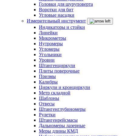
Головки для шуруповерта
Воротки для бит
Угловые насадки
Измерительный инструмент
Индикаторы и стойки
Линейки
Микрометры
Нутромеры
Угломеры
Угольники
Уровни
Штангенциркули
Плиты поверочные
Призмы
Калибры
Циркули и кронциркули
Метр складной
Шаблоны
Отвесы
Штангенглубиномеры
Рулетки
Штангенрейсмасы
Дальномеры лазерные
Меры длины КМД