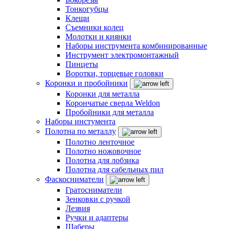
Тонкогубцы
Клещи
Съемники колец
Молотки и киянки
Наборы инструмента комбинированные
Инструмент электромонтажный
Пинцеты
Воротки, торцевые головки
Коронки и пробойники
Коронки для металла
Корончатые сверла Weldon
Пробойники для металла
Наборы инстумента
Полотна по металлу
Полотно ленточное
Полотно ножовочное
Полотна для лобзика
Полотна для сабельных пил
Фаскосниматели
Гратосниматели
Зенковки с ручкой
Лезвия
Ручки и адаптеры
Шаберы