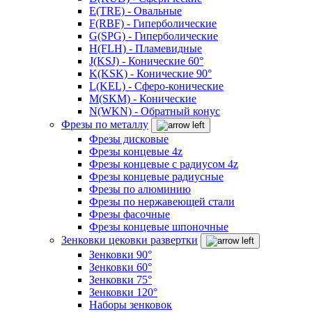
E(TRE) - Овальные
F(RBF) - Гиперболические
G(SPG) - Гиперболические
H(FLH) - Пламевидные
J(KSJ) - Конические 60°
K(KSK) - Конические 90°
L(KEL) - Сферо-конические
M(SKM) - Конические
N(WKN) - Обратный конус
Фрезы по металлу
Фрезы дисковые
Фрезы концевые 4z
Фрезы концевые с радиусом 4z
Фрезы концевые радиусные
Фрезы по алюминию
Фрезы по нержавеющей стали
Фрезы фасочные
Фрезы концевые шпоночные
Зенковки цековки развертки
Зенковки 90°
Зенковки 60°
Зенковки 75°
Зенковки 120°
Наборы зенковок