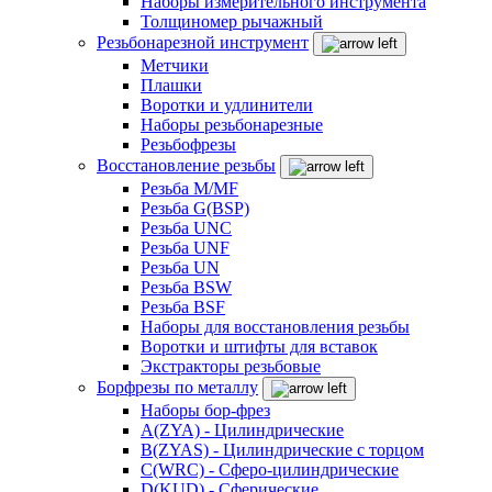
Наборы измерительного инструмента
Толщиномер рычажный
Резьбонарезной инструмент
Метчики
Плашки
Воротки и удлинители
Наборы резьбонарезные
Резьбофрезы
Восстановление резьбы
Резьба M/MF
Резьба G(BSP)
Резьба UNC
Резьба UNF
Резьба UN
Резьба BSW
Резьба BSF
Наборы для восстановления резьбы
Воротки и штифты для вставок
Экстракторы резьбовые
Борфрезы по металлу
Наборы бор-фрез
A(ZYA) - Цилиндрические
B(ZYAS) - Цилиндрические с торцом
C(WRC) - Сферо-цилиндрические
D(KUD) - Сферические