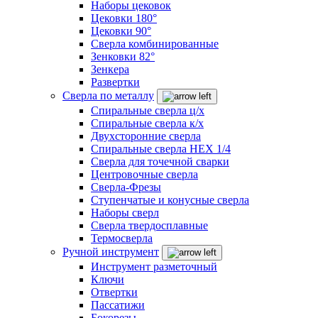
Наборы цековок
Цековки 180°
Цековки 90°
Сверла комбинированные
Зенковки 82°
Зенкера
Развертки
Сверла по металлу
Спиральные сверла ц/х
Спиральные сверла к/х
Двухсторонние сверла
Спиральные сверла HEX 1/4
Сверла для точечной сварки
Центровочные сверла
Сверла-Фрезы
Ступенчатые и конусные сверла
Наборы сверл
Сверла твердосплавные
Термосверла
Ручной инструмент
Инструмент разметочный
Ключи
Отвертки
Пассатижи
Бокорезы