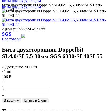
Биты для шуруповерта
Бита двухсторонняя Doppelbit SL4,0/SL5,5 30мм SGS 6330-
Биты для шуруповерта
SL40SL55
Артикул: 6330-SL40SL55
SGS
Все товары
Бита двухсторонняя Doppelbit
SL4,0/SL5,5 30мм SGS 6330-SL40SL55
✓
Доступно: 2000 шт
/ 1 шт
106 ₽
-
+
В корзину
Купить в 1 клик